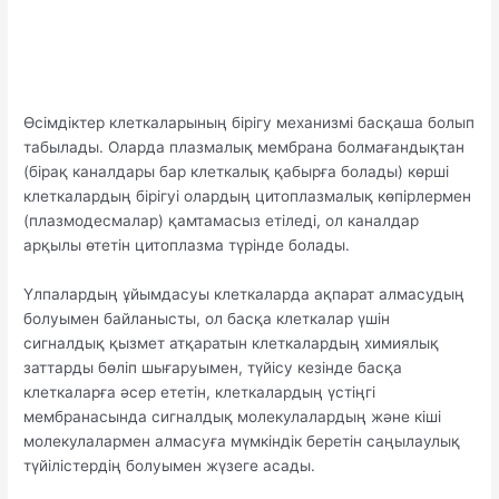
Өсімдіктер клеткаларының бірігу механизмі басқаша болып
табылады. Оларда плазмалық мембрана болмағандықтан
(бірақ каналдары бар клеткалық қабырға болады) көрші
клеткалардың бірігуі олардың цитоплазмалық көпірлермен
(плазмодесмалар) қамтамасыз етіледі, ол каналдар
арқылы өтетін цитоплазма түрінде болады.
Үлпалардың ұйымдасуы клеткаларда ақпарат алмасудың
болуымен байланысты, ол басқа клеткалар үшін
сигналдық қызмет атқаратын клеткалардың химиялық
заттарды бөліп шығаруымен, түйісу кезінде басқа
клеткаларға әсер ететін, клеткалардың үстіңгі
мембранасында сигналдық молекулалардың және кіші
молекулалармен алмасуға мүмкіндік беретін саңылаулық
түйілістердің болуымен жүзеге асады.