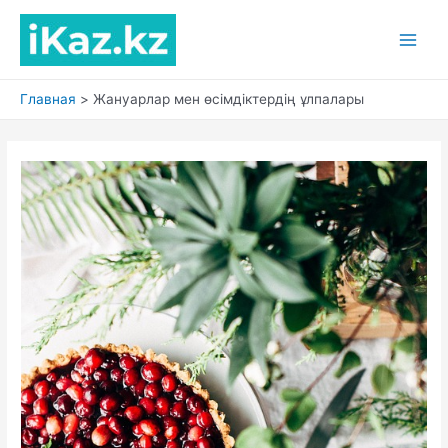
Перейти
к
Main
содержимому
Men
Главная
Жануарлар мен өсімдіктердің ұлпалары