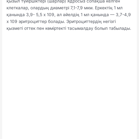
қызыл түйіршіктері (шарлар) ядросыз сопақша келген
клеткалар, олардың диаметрі 7,1-7,9 мкм. Еркектің 1 мл
қанында 3,9- 5,5 х 109, ал әйелдің 1 мл қанында — 3,7-4,9
х 109 эритроциттер болады. Эритроциттердің негізгі
қызметі оттек пен көміртекті тасымалдау болып табылады.