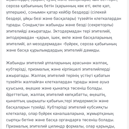
сероза қабығының бетін (қарынның көк еті, өкпе қап,
үлпершек), сонымен қатар кейбір бездерді (сілекей
бездері, ұйқы безі және басқалары) түзейтін клеткалардан
тұрады. Сондықтан жабынды және безді (секреторлы)
эпителийді ажыратады. Эктодермадан тері эпителийі,
энтодермадан -қарын, ішек, өкпе және басқаларының
эпителийі, ал мезодермадан -бүйрек, сероза қабығының
және басқа құрылымдардың эпителийі дамиды.
Жабынды эпителий ұлпаларының арасынан жалпақ,
кубтәрізді, призмалық және кірпікшелі эпителийлерді
ажыратады. Жалпақ эпителий терінің үстіңгі қабатын
түзейтін жалпайған клеткалардан тұрады және ауыз
қуысына, өңешке және қынапқа төсеніш болады.
Әдеттегіше, жалпақ эпителий көпқабатты, өңештің,
қынаптың шырышты қабығын,тері эпидермисін және
басқаларын түзейді. Кубтәрізді эпителий кубсияқты
клеткалар, олар бүйрек каналшаларына, жұмыртқаның
сыртқы бетіне және басқа органдарға төсеніш болады.
Призмалық эпителий цилиндр формалы, олар қарыңды,