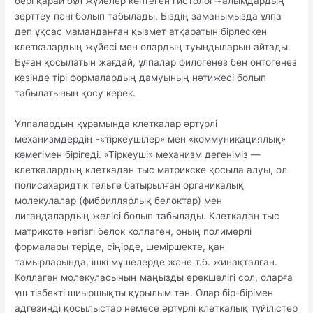
бері қарай бұл жүйелер көптеген гистолог-ғалымдардың
зерттеу пәні болып табылады. Біздің заманымызда ұлпа
деп ұқсас маманданған қызмет атқаратын бірлескен
клеткалардың жүйесі мен олардың туындыларын айтады.
Бұған қосылатын жағдай, ұлпалар филогенез бен онтогенез
кезінде тірі формалардың дамуының нәтижесі болып
табылатынын қосу керек.
Ұлпалардың құрамында клеткалар әртүрлі
механизмдердің -«тіркеушілер» мен «коммуникациялық»
көмегімен бірігеді. «Тіркеуші» механизм дегеніміз —
клеткалардың клеткадан тыс матрикске қосыла алуы, ол
полисахаридтік гельге батырылған органикалық
молекулалар (фибриллярлық белоктар) мен
лигандалардың желісі болып табылады. Клеткадан тыс
матриксте негізгі белок коллаген, оның полимерлі
формалары теріде, сіңірде, шеміршекте, қан
тамырларында, ішкі мүшелерде және т.б. жинақталған.
Коллаген молекуласының маңызды ерекшелігі сол, оларға
үш тізбекті шиыршықты қүрылым тән. Олар бір-бірімен
адгезинді қосылыстар немесе әртүрлі клеткалық түйілістер