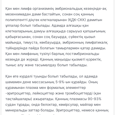
Қан мен лимфа организмнің эмбриональдық кезеңінде-ақ
мезенхимадан дами бастайтын, сонан соң қанның
полипотентті діңгек клеткаларынан (ҚДК-СКК) дамитын
ұлпалар болып табылады. Адамда алғашқы қан
клеткаларының дамуы алғашқыда сарыуыз қапшығының
қабырғасынан, сонан соң бауырда, сүйектің қызыл
майында, тимуста, көкбауырда, эмбрионның лимфатикалқ
түйіндерінде пайда болатын тамырлармен қатар дамиды.
Қан мен лимфаның түзілуі барлық постэмбриональды
кезеңде де жүреді. Қанның маңызды қызметі қоректік,
тыныс алу және тасымалдау болып табылады.
Қан өте күрделі туынды болып табылады, ол адамда
шамамен дене массасының 5-9%-ын құрайды. Оның
құрамынан плазма мен формалық элементтер
-эритроциттер, лейкоциттер жэне тромбоциттерді (қан
тақтайшалары) ажыратады. Қанның плазмасы 90-93%
судан тұрады, онда белоктар, көмірсулар, майлар мен
минеральды заттар болады. Эритроциттер, немесе қанның