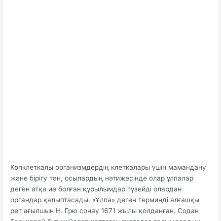
Көпклеткалы организмдердің клеткалары үшін мамандану
және бірігу тән, осылардың нәтижесінде олар ұлпалар
деген атқа ие болған құрылымдар түзейді олардан
органдар қалыптасады. «Ұлпа» деген терминді алғашқы
рет ағылшын Н. Грю сонау 1671 жылы қолданған. Содан