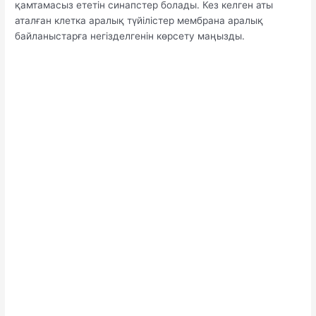
қамтамасыз ететін синапстер болады. Кез келген аты
аталған клетка аралық түйілістер мембрана аралық
байланыстарға негізделгенін көрсету маңызды.