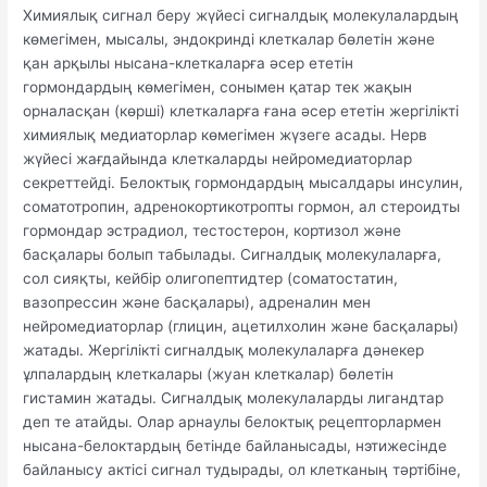
Химиялық сигнал беру жүйесі сигналдық молекулалардың
көмегімен, мысалы, эндокринді клеткалар бөлетін және
қан арқылы нысана-клеткаларға әсер ететін
гормондардың көмегімен, сонымен қатар тек жақын
орналасқан (көрші) клеткаларға ғана әсер ететін жергілікті
химиялық медиаторлар көмегімен жүзеге асады. Нерв
жүйесі жағдайында клеткаларды нейромедиаторлар
секреттейді. Белоктық гормондардың мысалдары инсулин,
соматотропин, адренокортикотропты гормон, ал стероидты
гормондар эстрадиол, тестостерон, кортизол және
басқалары болып табылады. Сигналдық молекулаларға,
сол сияқты, кейбір олигопептидтер (соматостатин,
вазопрессин және басқалары), адреналин мен
нейромедиаторлар (глицин, ацетилхолин және басқалары)
жатады. Жергілікті сигналдық молекулаларға дәнекер
ұлпалардың клеткалары (жуан клеткалар) бөлетін
гистамин жатады. Сигналдық молекулаларды лигандтар
деп те атайды. Олар арнаулы белоктық рецепторлармен
нысана-белоктардың бетінде байланысады, нэтижесінде
байланысу актісі сигнал тудырады, ол клетканың тәртібіне,