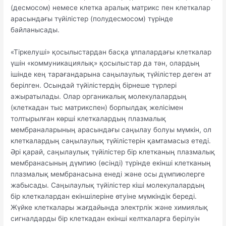
(десмосом) немесе клетка аралық матрикс пен клеткалар
арасындағы түйілістер (полудесмосом) түрінде
байланысады.
«Тіркелуші» қосылыстардан басқа ұлпалардағы клеткалар
үшін «коммуникациялық» қосылыстар да тән, олардың
ішінде кең тарағандарына саңылаулық түйілістер деген ат
берілген. Осындай түйілістердің бірнеше түрлері
ажыратылады. Олар органикалық молекулалардың
(клеткадан тыс матрикспен) борпылдақ желісімен
толтырылған көрші клеткалардың плазмалық
мембраналарының арасындағы саңылау болуы мүмкін, ол
клеткалардың саңылаулық түйілістерін қамтамасыз етеді.
Әрі қарай, саңылаулық түйілістер бір клетканың плазмалық
мембранасының дүмпию (өсінді) түрінде екінші клетканың
плазмалық мембранасына енеді және осы дүмпиюлерге
жабысады. Саңылаулық түйілістер кіші молекулалардың
бір клеткалардан екіншілеріне өтуіне мүмкіндік береді.
Жүйке клеткалары жағдайында электрлік және химиялық
сигналдарды бір клеткадан екінші келткаларға берілуін