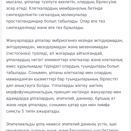
мысалы, ұлпалар түзілуге әкелетін, олардың бірлесуіне
эсер етеді. Клеткалардың мембраналық бетінде
синтезделінетін сигналдық молекулалар
простагландиндер болып табылады. Олар өте тез
синтезделінеді және өте тез бұзылады.
Жануарларда ұлпалар эмбриогенез кезінде эктодермадан,
энтодермадан, мезодермадан және мезенхимадан
(гистогенез) түзіледі, ал жоғарыда айтылғандай,
ұлпалардың негізгі элементтері клеткалар және клеткалық
емес құрылымдар түріндегі олардың туындылары болып
табылады. Сонымен, ұлпаны клеткалар мен олардың
маманданған қызметтері бар туындыларының бірлестігі
деп анықтауға болды. Үлпаларды жіктеу шегінің
морфофункциональдық принцип негізінде жануарлар мен
адамдарда ұлпалардың: эпителий, дәнекер, бұлшық ет
және нерв ұлпалары, сонымен қатар қан мен лимфа
сияқты 5 типін ажыратады.
Эпителиальды ұлпа немесе эпителий дененің үстін, ішкі
мүшелердің (қарын, қуық жэне басқалары) ішкі беттерін,