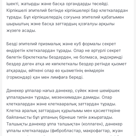
ішекті, жатырды және басқа органдарды төсейді.
Кірпікшелі эпителий бетінде кірпікшелері бар клеткалардан
тұрады. Бұл кірпікшелердің соғуына эпителий қабатымен
шырыштың жэне басқа заттардың қозғалуы арқылы
жүзеге асады.
Безді эпителий призмалық және куб формалы секрет
өндіретін клеткалардан тұрады. Олар не әртүрлі секрет
бөлетін бірклеткалы бездерден, не болмаса, эндокринді
бездер деген атқа ие көпклеткалы бездер ретінде қызмет
атқарады, өйткені олар өз қызметінің өнімдерін
(гормондар) қан мен лимфаға береді.
Дәнекер ұлпалар нағыз дәнекер, сүйек және шеміршек
ұлпаларынан тұрады, мезенхимадан дамиды. Олар
клеткалардан және клеткааралық заттардан тұрады.
Клетка аралық заттардың құрылымы мен қасиеттеріне
байланысты бұл ұлпаның бірнеше типін ажыратады.
Талшықты дәнекер ұлпа талшықтан (коллаген), дәнекер
ұлпалы клеткаларды (фибробластар, макрофагтар, жуан