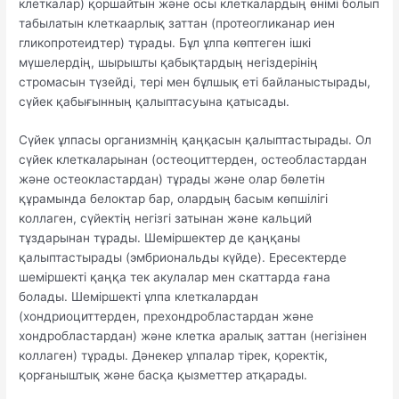
клеткалар) қоршайтын және осы клеткалардың өнімі болып
табылатын клеткаарлық заттан (протеогликанар иен
гликопротеидтер) тұрады. Бұл ұлпа көптеген ішкі
мүшелердің, шырышты қабықтардың негіздерінің
стромасын түзейді, тері мен бұлшық еті байланыстырады,
сүйек қабығынның қалыптасуына қатысады.
Сүйек ұлпасы организмнің қаңқасын қалыптастырады. Ол
сүйек клеткаларынан (остеоциттерден, остеобластардан
және остеокластардан) тұрады және олар бөлетін
құрамында белоктар бар, олардың басым көпшілігі
коллаген, сүйектің негізгі затынан және кальций
тұздарынан тұрады. Шеміршектер де қаңқаны
қалыптастырады (эмбриональды күйде). Ересектерде
шеміршекті қаңқа тек акулалар мен скаттарда ғана
болады. Шеміршекті ұлпа клеткалардан
(хондриоциттерден, прехондробластардан және
хондробластардан) және клетка аралық заттан (негізінен
коллаген) тұрады. Дәнекер ұлпалар тірек, қоректік,
қорғаныштық және басқа қызметтер атқарады.