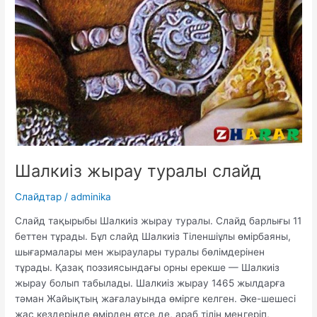
Шалкиіз жырау туралы слайд
Слайдтар
/
adminika
Слайд тақырыбы Шалкиіз жырау туралы. Слайд барлығы 11
беттен тұрады. Бұл слайд Шалкиіз Тіленшіұлы өмірбаяны,
шығармалары мен жыраулары туралы бөлімдерінен
тұрады. Қазақ поэзиясындағы орны ерекше — Шалкиіз
жырау болып табылады. Шалкиіз жырау 1465 жылдарға
тәман Жайықтың жағалауында өмірге келген. Әке-шешесі
жас кездерінде өмірден өтсе де, араб тілін меңгеріп,