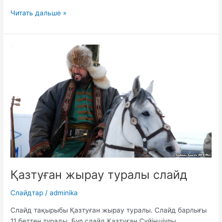
Ақтамберді
Читать дальше »
жырау
туралы
слайд
Қазтуған жырау туралы слайд
Слайдтар
/
adminika
Слайд тақырыбы Қазтуған жырау туралы. Слайд барлығы
11 беттен тұрады. Бұл слайд Қазтуған Сүйіншіұлы