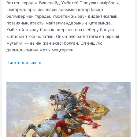
беттен тұрады. Бұл слайд Үмбетей Тілеуұлы өмірбаны,
шығармалары, жырлары сонымен қатар басқа
бөлімдерінен тұрады. Үмбетей жырау- дидактикалық
поэзияның атақты майталмандарының қатарында.
Үмбетей жырау бала кездерінен сөз шеберу болуға
ынтасын тікке болатын. Оның бұл бағыттағы ең бірінші
мұғалімі — өзінің жан әкесі болған. Ол әншілік
дарындылығын жетік меңгерген,
Үмбетей
Читать дальше »
жырау
туралы
слайд