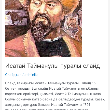
Исатай Тайманұлы туралы слайд
Слайдтар
/
adminika
Слайд тақырыбы Исатай Тайманұлы туралы. Слайд 15
беттен тұрады. Бұл слайд Исатай Тайманұлы өмірбаяны,
көрсеткен ерліктері, қызметі, Исатай Тайманұлының қаза
болуы сонымен қатар басқа да бөлімдерден тұрады. Қазақ
халқының ержүрек батыры Исатай Тайманұлы 1791