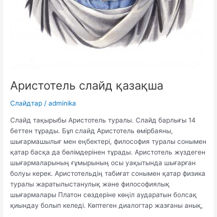
Аристотель слайд қазақша
Слайдтар
/
adminika
Слайд тақырыбы Аристотель туралы. Слайд барлығы 14
беттен тұрады. Бұл слайд Аристотель өмірбаяны,
шығармашылығ мен еңбектері, философия туралы сонымен
қатар басқа да бөлімдерінен тұрады. Аристотель жүздеген
шығармаларының ғұмырының осы уақытында шығарған
болуы керек. Аристотельдің табиғат сонымен қатар физика
туралы жаратылыстанулық және философиялық
шығармалары Платон сөздеріне көңіл аударатын болсақ
қиындау болып келеді. Көптеген диалогтар жазғаны анық,