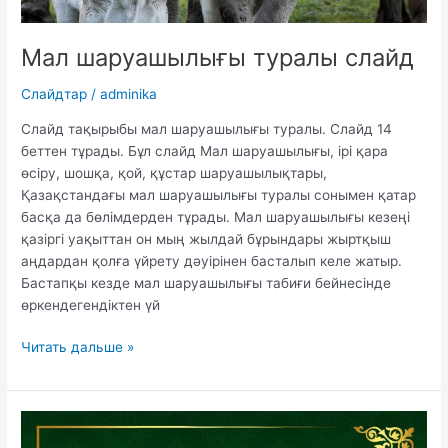
Мал шаруашылығы туралы слайд
Слайдтар
/
adminika
Слайд тақырыбы мал шаруашылығы туралы. Слайд 14
беттен тұрады. Бұл слайд Мал шаруашылығы, ірі қара
өсіру, шошқа, қой, құстар шаруашылықтары,
Қазақстандағы мал шаруашылығы туралы сонымен қатар
басқа да бөлімдерден тұрады. Мал шаруашылығы кезеңі
қазіргі уақыттан он мың жылдай бұрындары жыртқыш
аңдардан қолға үйрету дәуірінен басталып келе жатыр.
Бастапқы кезде мал шаруашылығы табиғи бейнесінде
өркендегендіктен үй
Мал
Читать дальше »
шаруашылығы
туралы
слайд