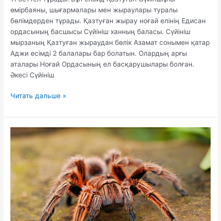
өмірбаяны, шығармалары мен жыраулары туралы
бөлімдерден тұрады. Қазтуған жырау ноғай елінің Едисан
ордасының басшысы Сүйініш ханның баласы. Сүйініш
мырзаның Қазтуған жыраудан бөлік Азамат сонымен қатар
Аджи есімді 2 балалары бар болатын. Олардың арғы
аталары Ноғай Ордасының ел басқарушылары болған.
Әкесі Сүйініш
Қазтуған
Читать дальше »
жырау
туралы
слайд