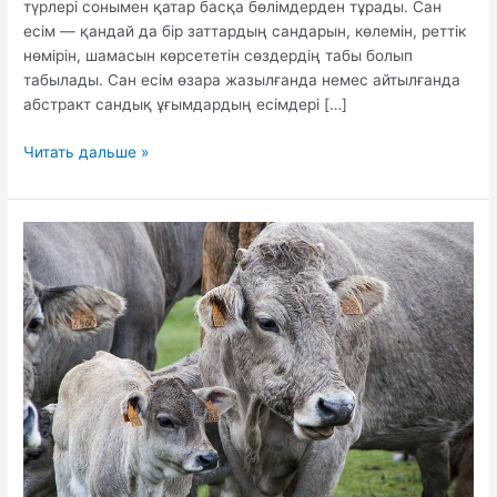
түрлері сонымен қатар басқа бөлімдерден тұрады. Сан
есім — қандай да бір заттардың сандарын, көлемін, реттік
нөмірін, шамасын көрсететін сөздердің табы болып
табылады. Сан есім өзара жазылғанда немес айтылғанда
абстракт сандық ұғымдардың есімдері […]
Сан
Читать дальше »
есім
туралы
слайд