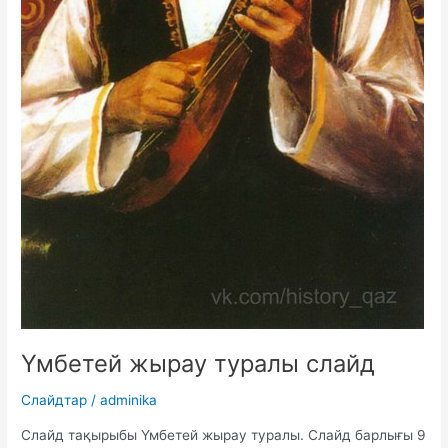
Үмбетей жырау туралы слайд
Слайдтар
/
adminika
Слайд тақырыбы Үмбетей жырау туралы. Слайд барлығы 9