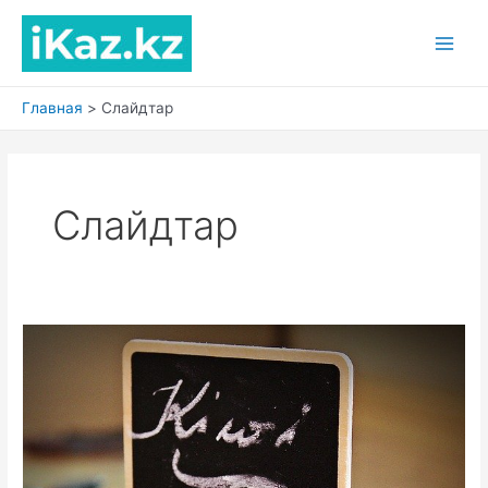
Перейти
к
Main
содержимому
Men
Главная
Слайдтар
Слайдтар