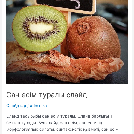
Сан есім туралы слайд
Слайдтар
/
adminika
Слайд тақырыбы сан есім туралы. Слайд барлығы 11
беттен тұрады. Бұл слайд сан есім, сан есімнің
морфологиялық сипаты, синтаксистік қызметі, сан есім