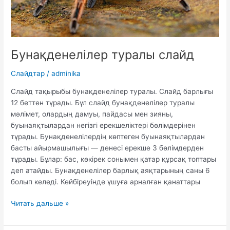
Бунақденелілер туралы слайд
Слайдтар
/
adminika
Слайд тақырыбы бунақденелілер туралы. Слайд барлығы
12 беттен тұрады. Бұл слайд бунақденелілер туралы
мәлімет, олардың дамуы, пайдасы мен зияны,
буынаяқтылардан негізгі ерекшеліктері бөлімдерінен
тұрады. Бунақденелілердің көптеген буынаяқтылардан
басты айырмашылығы — денесі ерекше 3 бөлімдерден
тұрады. Бұлар: бас, көкірек сонымен қатар құрсақ топтары
деп атайды. Бунақденелілер барлық аяқтарының саны 6
болып келеді. Кейбіреуінде ұшуға арналған қанаттары
Бунақденелілер
Читать дальше »
туралы
слайд