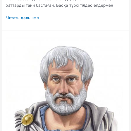
хаттарды тани бастаған. Басқа түркі тілдес елдермен
Шалкиіз
Читать дальше »
жырау
туралы
слайд