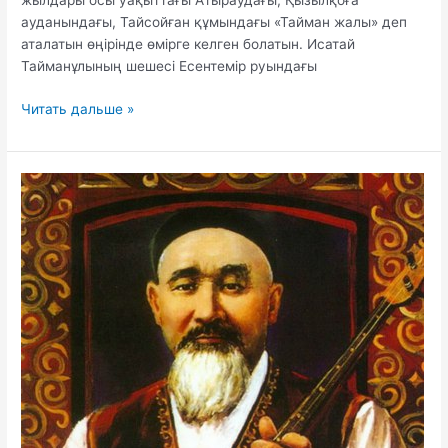
жылдары осы уақыттағы Атыраудағы, Қызылқоға
ауданындағы, Тайсойған құмындағы «Тайман жалы» деп
аталатын өңірінде өмірге келген болатын. Исатай
Тайманұлының шешесі Есентемір руындағы
Исатай
Читать дальше »
Тайманұлы
туралы
слайд