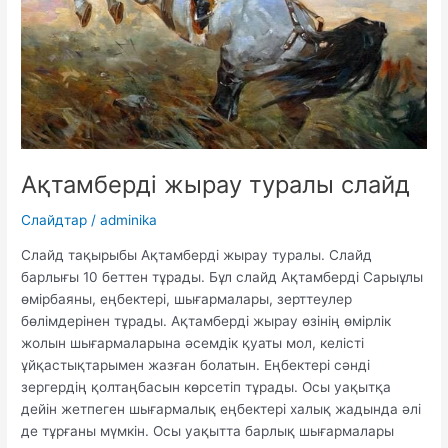
Ақтамберді жырау туралы слайд
Слайдтар
/
adminika
Слайд тақырыбы Ақтамберді жырау туралы. Слайд
барлығы 10 беттен тұрады. Бұл слайд Ақтамберді Сарыұлы
өмірбаяны, еңбектері, шығармалары, зерттеулер
бөлімдерінен тұрады. Ақтамберді жырау өзінің өмірлік
жолын шығармаларына әсемдік қуаты мол, келісті
ұйқастықтарымен жазған болатын. Еңбектері сәнді
зергердің қолтаңбасын көрсетіп тұрады. Осы уақытқа
дейін жетпеген шығармалық еңбектері халық жадында әлі
де тұрғаны мүмкін. Осы уақытта барлық шығармалары