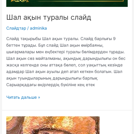
Шал ақын туралы слайд
Слайдтар
/
adminika
Слайд тақырыбы Шал ақын туралы. Слайд барлығы 9
беттен тұрады. Бұл слайд Шал ақын өмірбаяны,
шығармалары мен еңбектері туралы бөлімдерден тұрады.
Шал ақын сөз майталманы, ақындық дарындылығы он бес
жасқа келгенде оны аттақа бөлеп, сол уақыттың кезінде
адамдар Шал ақын ауылы деп атап кеткен болатын. Шал
ақын туындыларының дарындылығы барлық
Сарыарқадағы өңірлердің бүкіліне кең етек
Шал
Читать дальше »
ақын
туралы
слайд