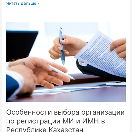
Налоговый
Читать дальше »
вычет
по
процентам
при
погашении
ипотеки
Особенности выбора организации
по регистрации МИ и ИМН в
Республике Кахазстан