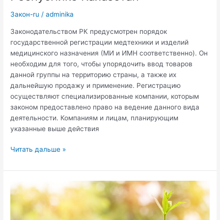
Закон-ru
/
adminika
Законодательством РК предусмотрен порядок
государственной регистрации медтехники и изделий
медицинского назначения (МИ и ИМН соответственно). Он
необходим для того, чтобы упорядочить ввод товаров
данной группы на территорию страны, а также их
дальнейшую продажу и применение. Регистрацию
осуществляют специализированные компании, которым
законом предоставлено право на ведение данного вида
деятельности. Компаниям и лицам, планирующим
указанные выше действия
Особенности
Читать дальше »
выбора
организации
по
регистрации
МИ
и