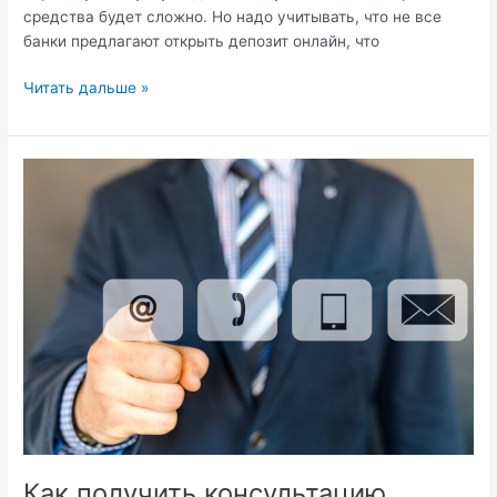
средства будет сложно. Но надо учитывать, что не все
банки предлагают открыть депозит онлайн, что
Оформление
Читать дальше »
депозита
онлайн:
знакомимся
с
нюансами
Как получить консультацию