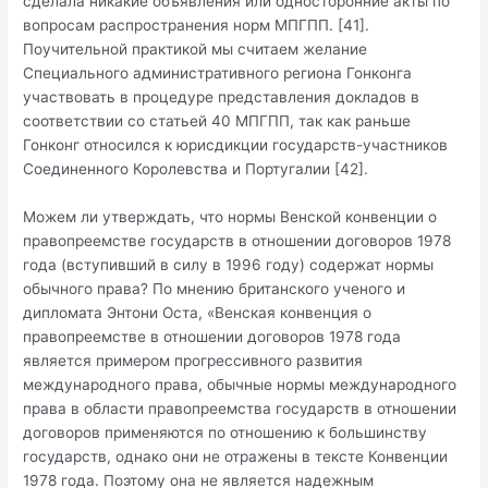
сделала никакие объявления или односторонние акты по
вопросам распространения норм МПГПП. [41].
Поучительной практикой мы считаем желание
Специального административного региона Гонконга
участвовать в процедуре представления докладов в
соответствии со статьей 40 МПГПП, так как раньше
Гонконг относился к юрисдикции государств-участников
Соединенного Королевства и Португалии [42].
Можем ли утверждать, что нормы Венской конвенции о
правопреемстве государств в отношении договоров 1978
года (вступивший в силу в 1996 году) содержат нормы
обычного права? По мнению британского ученого и
дипломата Энтони Оста, «Венская конвенция о
правопреемстве в отношении договоров 1978 года
является примером прогрессивного развития
международного права, обычные нормы международного
права в области правопреемства государств в отношении
договоров применяются по отношению к большинству
государств, однако они не отражены в тексте Конвенции
1978 года. Поэтому она не является надежным