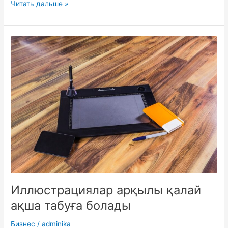
Карьерные
Читать дальше »
самосвалы:
история
развития
и
перспективы
рынка
Иллюстрациялар арқылы қалай
ақша табуға болады
Бизнес
/
adminika