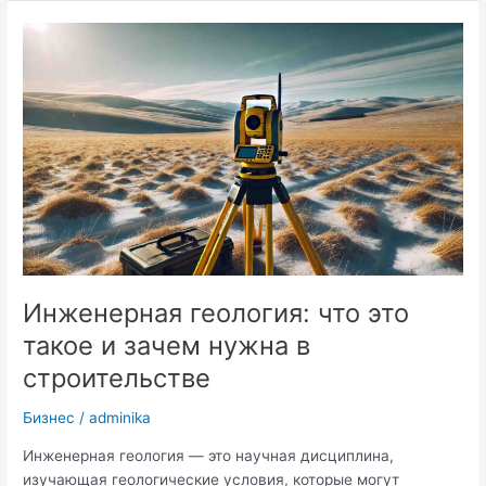
как
избежать
проблем
и
сократить
время
доставки
Инженерная геология: что это
такое и зачем нужна в
строительстве
Бизнес
/
adminika
Инженерная геология — это научная дисциплина,
изучающая геологические условия, которые могут