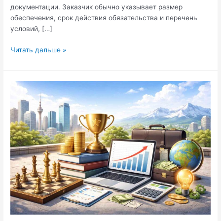
документации. Заказчик обычно указывает размер
обеспечения, срок действия обязательства и перечень
условий, […]
Банковская
Читать дальше »
гарантия
для
участия
в
тендере:
порядок
оформления
и
практические
аспекты