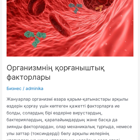
Организмнің қорғаныштық
факторлары
Бизнес
/
adminika
Жануарлар организмі өзара қарым-қатынастары арқылы
өздерін қорғау үшін көптеген қажетті факторларға ие
болды, солардың бірі өздеріне вирустардың,
бактериялардың, қарапайымдардың және басқа да
зиянды факторлардан, олар механикалық тұрғыда, немесе
улы заттар (токсиндерді) бөлу арқылы иелерінің