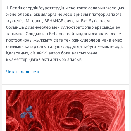
1. Белгішелердің/суреттердің жеке топтамаларын жасаңыз
және оларды акцияларға немесе арнайы платформаларға
жүктеңіз. Мысалы, BEHANCE сияқты. Бұл бүкіл әлем
бойынша дизайнерлер мен иллюстраторлар арасында ең
танымал. Сондықтан Behance сайтындағы жарнама және
портфолионы жылжыту сізге тек жанкүйерлерді ғана емес,
сонымен қатар сатып алушыларды да табуға көмектеседі.
Қаласаңыз, сіз әйгілі автор бола аласыз және
қызметтеріңізге чекті арттыра аласыз.
Иллюстрациялар
Читать дальше »
арқылы
қалай
ақша
табуға
болады