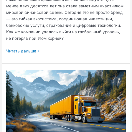
менее двух десятков лет она стала заметным участником
мировой финансовой сцены. Сегодня это не просто бренд
— это гибкая экосистема, соединяющая инвестиции,
банковские услуги, страхование и цифровые технологии.
Как же компании удалось выйти на глобальный уровень,
не потеряв при этом корней?
Технологии,
Читать дальше »
доверие
и
капитал:
как
Freedom
Finance
вошла
в
глобальную
элиту