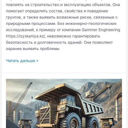
повлиять на строительство и эксплуатацию объектов. Она
помогает определить состав, свойства и поведение
грунтов, а также выявить возможные риски, связанные с
природными процессами. Без инженерно-геологических
исследований, к примеру от компании Gammer Engineering
https://izyskaniya.kz/, невозможно гарантировать
безопасность и долговечность зданий. Они позволяют
заранее выявить проблемы
Инженерная
Читать дальше »
геология:
что
это
такое
и
зачем
нужна
в
строительстве