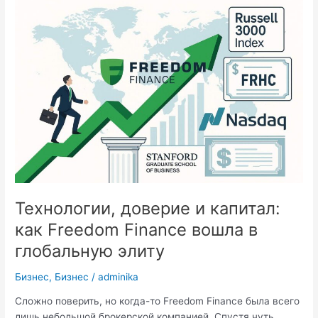
молодым
предпринимателям
от
Тимура
Турлова
Технологии, доверие и капитал:
как Freedom Finance вошла в
глобальную элиту
Бизнес
,
Бизнес
/
adminika
Сложно поверить, но когда-то Freedom Finance была всего
лишь небольшой брокерской компанией. Спустя чуть