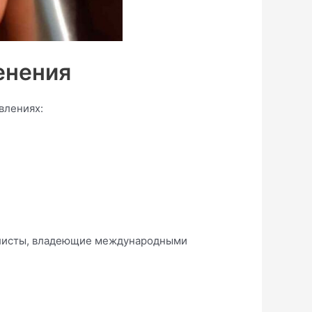
енения
влениях:
циалисты, владеющие международными