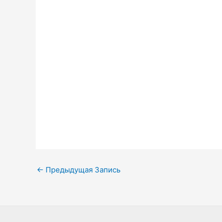
Навигация
←
Предыдущая Запись
по
записям