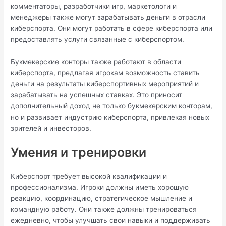
комментаторы, разработчики игр, маркетологи и
менеджеры также могут зарабатывать деньги в отрасли
киберспорта. Они могут работать в сфере киберспорта или
предоставлять услуги связанные с киберспортом.
Букмекерские конторы также работают в области
киберспорта, предлагая игрокам возможность ставить
деньги на результаты киберспортивных мероприятий и
зарабатывать на успешных ставках. Это приносит
дополнительный доход не только букмекерским конторам,
но и развивает индустрию киберспорта, привлекая новых
зрителей и инвесторов.
Умения и тренировки
Киберспорт требует высокой квалификации и
профессионализма. Игроки должны иметь хорошую
реакцию, координацию, стратегическое мышление и
командную работу. Они также должны тренироваться
ежедневно, чтобы улучшать свои навыки и поддерживать