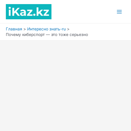
Перейти
к
Main
содержимому
Men
Главная
Интересно знать-ru
Почему киберспорт — это тоже серьезно