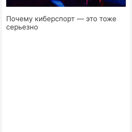
Почему киберспорт — это тоже
серьезно