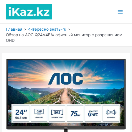
Перейти
к
Main
содержимому
Men
Главная
Интересно знать-ru
Обзор на AOC Q24V4EA: офисный монитор с разрешением
QHD