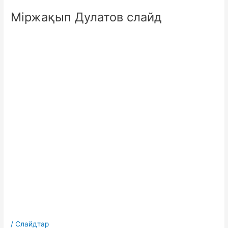
Міржақып Дулатов слайд
/
Слайдтар