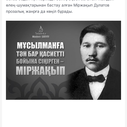
өлең-шумақтарынан бастау алған Міржақып Дулатов
прозалық жанрға да көңіл бұрады.