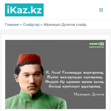
Перейти
к
Main
содержимому
Men
Главная
Слайдтар
Міржақып Дулатов слайд