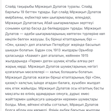
Слайд тақырыбы Міржақып Дулатов туралы. Слайд
барлығы 19 беттен тұрады. Бұл слайд Міржақып Дулатов
өмірбаяны, еңбектері мен шығармалары, өлеңдері,
Міржақып Дулатовтың Абай шығармаларын зерттеуі
сонымен қатар басқа да бөлімдерден тұрады. Міржақып
Дулатов — әдеби шығармаларының көптеген түрлеріне көп
көңілін бөлген жазушы. Ең бірінші кітаптарының бірі —
«Оян, қазақ!» деп аталатын Петербург жерінде басылып
шыққан болатын. Бұдан соң 1913 жылдары Орьнбор
қаласында «Азамат» деп аталатын, кейіннен 1915
жылдарында «Терме» деген шумақ кітабы алғаш рет
жарық көрді. Міржақып Дулатов шумақтарының негізгі
қозғалатын мәселелері — халық болашағы болатын.
Міржақып Дулатов жазған бірнші кітаптарының бірі «Оян,
қазақ!» халқтың ішінде атадан-балаға, ауызбен жылдап
кең етек жайылды. Міржақып Дулатов осы кітаптың басты
мақсаты өз елінің адамдарын оянуға, дұрыс емес
жайттармен шайқасуға шақырған керемен шумақтары
болды. Міне, өйткені кітабы сотталып, Мірақып Дулатов
болса әбден күн көрмеді. Өзінің еңбек бағытын жылдам