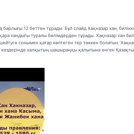
 барлығы 12 беттен тұрады. Бұл слайд Хақназар хан, билікк
Бұқара хандығы туралы бөлімдерден тұрады. Хақназар хан бил
үшейтуге сонымен қатар көптеген тер төккен болатын. Хақна
ан кездерінде халқытың шашыраңқы қалыпына енген Қазақт