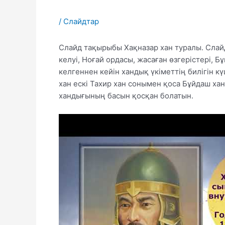
/
Слайдтар
Слайд тақырыбы Хақназар хан туралы. Слайд
келуі, Ноғай ордасы, жасаған өзгерістері, 
келгеннен кейін хандық үкіметтің билігін к
хан ескі Тахир хан сонымен қоса Бұйдаш х
хандығының басын қосқан болатын.