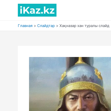
Перейти
к
содержимому
Главная
Слайдтар
Хақназар хан туралы слайд