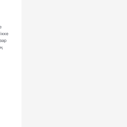
е
ікке
зар
ың