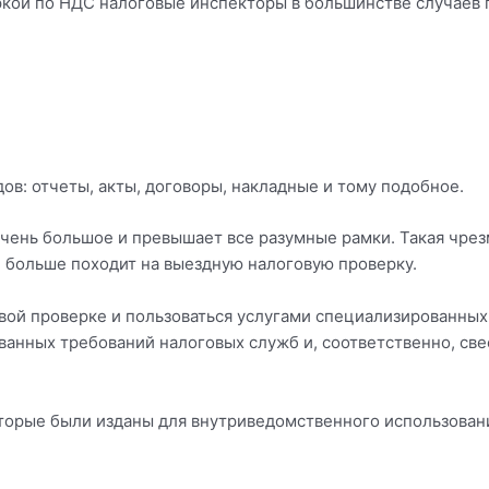
ркой по НДС налоговые инспекторы в большинстве случаев п
ов: отчеты, акты, договоры, накладные и тому подобное.
очень большое и превышает все разумные рамки. Такая чре
 больше походит на выездную налоговую проверку.
говой проверке и пользоваться услугами специализированны
ованных требований налоговых служб и, соответственно, св
оторые были изданы для внутриведомственного использован