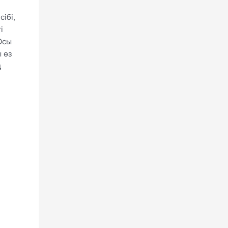
ібі,
і
Осы
 өз
ң