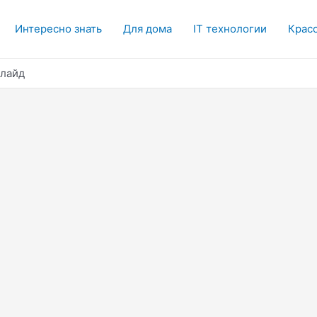
Интересно знать
Для дома
IT технологии
Красо
слайд