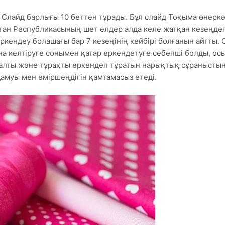
Слайд барлығы 10 беттен тұрады. Бұл слайд Тоқыма өнеркәс
стан Республикасының шет елдер алда келе жатқан кезеңдег
ркендеу болашағы бар 7 кезеңінің кейбірі болғанын айтты. 
а келтіруге сонымен қатар өркендетуге себепші болды, осы
алты және тұрақты өркендеп тұратын нарықтық сұранысты
амуы мен өміршеңдігін қамтамасыз етеді.