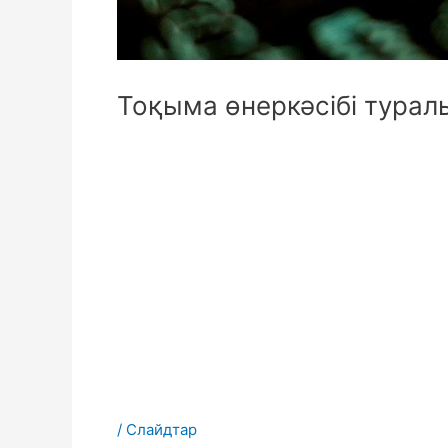
Тоқыма өнеркәсібі турал
/
Слайдтар