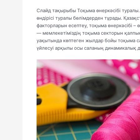
Слайд тақырыбы Тоқыма өнеркәсібі туралы. 
өндірісі туралы бөлімдерден тұрады. Қазақ
факторларын есептеу, тоқыма өнеркәсібі – ө
— мемлекетіміздің тоқыма секторын қалпын
уақытында көптеген жылдар бойы тоқыма с
үйлесуі арқылы осы саланың динамикалық д