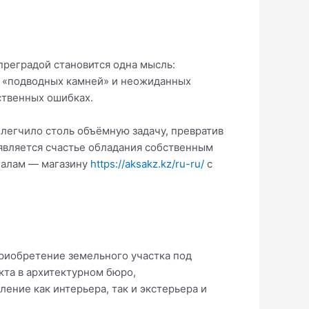
преградой становится одна мысль:
о «подводных камней» и неожиданных
ственных ошибках.
легчило столь объёмную задачу, превратив
 является счастье обладания собственным
налам — магазину
https://aksakz.kz/ru-ru/
с
приобретение земельного участка под
кта в архитектурном бюро,
ение как интерьера, так и экстерьера и