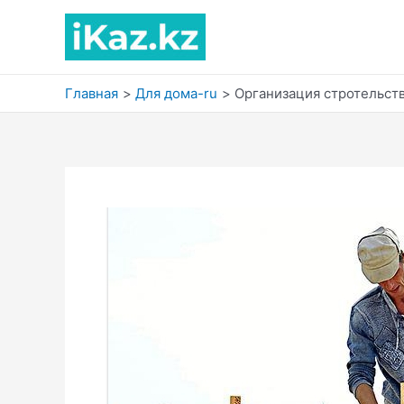
Перейти
к
содержимому
Главная
Для дома-ru
Организация стротельст