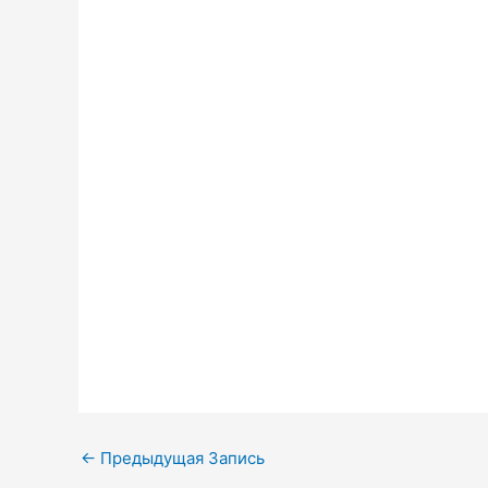
Навигация
←
Предыдущая Запись
по