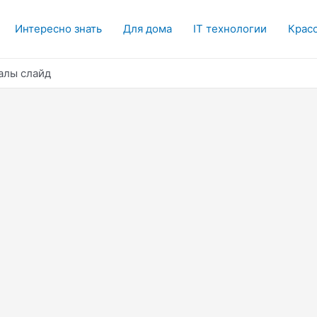
Интересно знать
Для дома
IT технологии
Красо
алы слайд