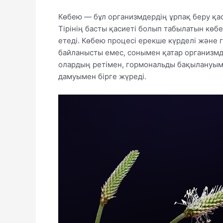
Көбею — бұл организмдердің ұрпақ беру қаси
Тірінің басты қасиеті болып табылатын көбе
етеді. Көбею процесі ерекше күрделі және 
байланысты емес, сонымен қатар организм
олардың ретімен, гормональды бақылануым
дамуымен бірге жүреді.