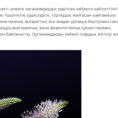
еті немесе организмдердің өздігінен көбеюге қабілеттілігі
ю тіршіліктің үздіксіздігін, түрлердің жалғасын қамтамасыз
генетикалық ақпараттың ата-анадан ұрпаққа берілуімен ған
дердің анатомиялық және физиологиялық қасиеттерімен,
ен байланысты. Организмдердің көбеюі олардың жетілуі ж