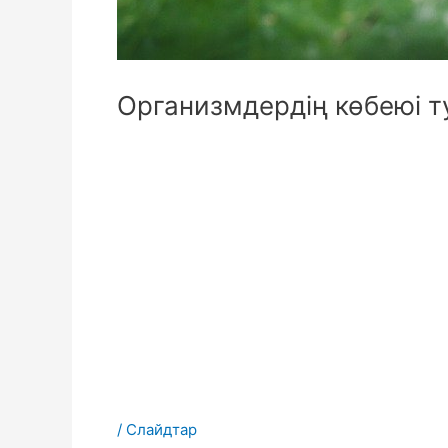
Организмдердің көбеюі т
/
Слайдтар