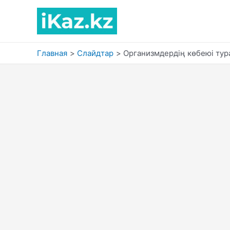
Перейти
к
содержимому
Главная
Слайдтар
Организмдердің көбеюі тур