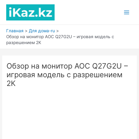
Перейти
к
Main
содержимому
Men
Главная
Для дома-ru
Обзор на монитор AOC Q27G2U – игровая модель с
разрешением 2К
Обзор на монитор AOC Q27G2U –
игровая модель с разрешением
2К