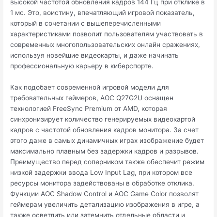
высокой частотой обновления кадров 144 Гц при отклике в
1 мс. Это, воистину, впечатляющий игровой показатель,
который в сочетании с вышеперечисленными
характеристиками позволит пользователям участвовать в
современных многопользовательских онлайн сражениях,
используя новейшие видеокарты, и даже начинать
профессиональную карьеру в киберспорте.
Как подобает современной игровой модели для
требовательных геймеров, AOC Q27G2U оснащен
технологией FreeSync Premium от AMD, которая
синхронизирует количество генерируемых видеокартой
кадров с частотой обновления кадров монитора. За счет
этого даже в самых динамичных играх изображение будет
максимально плавным без задержки кадров и разрывов.
Преимущество перед соперником также обеспечит режим
низкой задержки ввода Low Input Lag, при котором все
ресурсы монитора задействованы в обработке отклика.
Функции AOC Shadow Control и AOC Game Color позволят
геймерам увеличить детализацию изображения в игре, а
также осветлить или затемнить отдельные области и