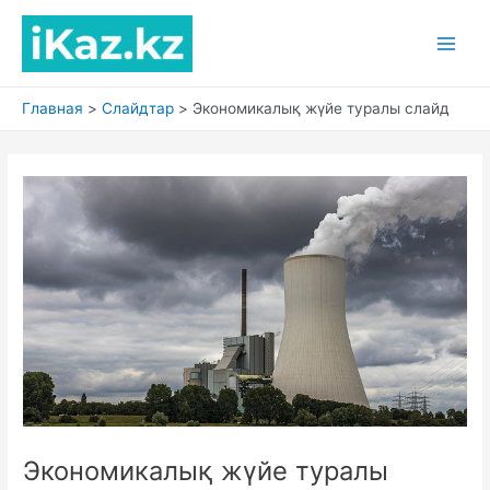
Перейти
к
Main
содержимому
Men
Главная
Слайдтар
Экономикалық жүйе туралы слайд
Экономикалық жүйе туралы