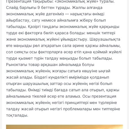
Презентация тақырыбы: «Экономикалық жүйе» туралы.
Слайд барлығы 9 беттен тұрады. Жалпы алғанда
экономикалық жүйе дегеніміз — нарықтағы өнімді
айырбастау, сату немесе айналымға жіберу болып
табылады. Қазіргі таңдағы экономикалық жүйе қарқынды
түрде екі факторға бөліп қараса болады: меншік типтері
және экономикалық жүйені ұйымдастыру. Шаруашылықта
өте маңызды рөл атқаратын сала әрине қаржы айналымы,
сол сияқты осы факторларға әсер етіп қана қоймай жүйелі
түрде қызмет түрін талдау маңызды болып табылады.
Рыноктағы товар әрқашан айналымда болуы
экономикалық жүйенің жоғары сатыға көшуіне ыңғай
жасай алады. Біздегі күнделікті өмірімізде қолданып
отырған шаруашылық заттар осы жүйенің негізі болып
табылады. Өнімді тиімді бағада сатып ала отырып, қаржы
айналымына тікелей әсер ете аламыз. Осы презентация
экономикалық жүйенің негізгі принциптері мен түрлеріне
талдау жасай отырып негізгі проблемалары мен типтеріне
тоқталады.