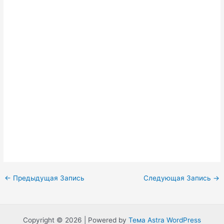
Навигация
←
Предыдущая Запись
Следующая Запись
→
по
записям
Copyright © 2026 | Powered by
Тема Astra WordPress