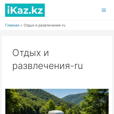
Перейти
к
Main
содержимому
Men
Главная
Отдых и развлечения-ru
Отдых и
развлечения-ru