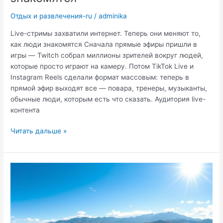
Отдых и развлечения-ru
/
adminika
Live-стримы захватили интернет. Теперь они меняют то,
как люди знакомятся Сначала прямые эфиры пришли в
игры — Twitch собрал миллионы зрителей вокруг людей,
которые просто играют на камеру. Потом TikTok Live и
Instagram Reels сделали формат массовым: теперь в
прямой эфир выходят все — повара, тренеры, музыканты,
обычные люди, которым есть что сказать. Аудитория live-
контента
Live-
Читать дальше »
стримы
захватили
интернет.
Теперь
они
меняют
то,
как