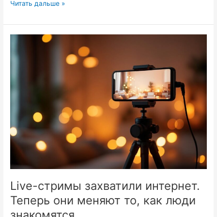
Автобокс
Читать дальше »
или
прицеп:
что
выгоднее
для
путешествий
Live-стримы захватили интернет.
Теперь они меняют то, как люди
знакомятся