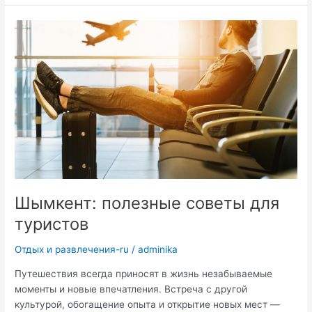
юбилей:
идеи
и
советы
для
незабываемого
торжества
Шымкент: полезные советы для
туристов
Отдых и развлечения-ru
/
adminika
Путешествия всегда приносят в жизнь незабываемые
моменты и новые впечатления. Встреча с другой
культурой, обогащение опыта и открытие новых мест —