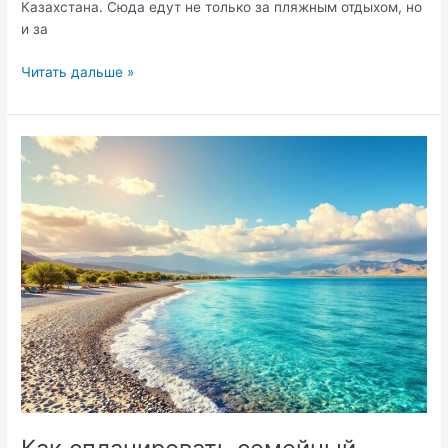
Казахстана. Сюда едут не только за пляжным отдыхом, но
и за
Озеро
Читать дальше »
Алаколь
—
жемчужина
восточного
Казахстана:
куда
поехать
и
где
остановиться