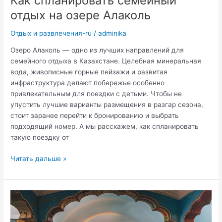
Как спланировать семейный
отдых на озере Алаколь
Отдых и развлечения-ru
/
adminika
Озеро Алаколь — одно из лучших направлений для
семейного отдыха в Казахстане. Целебная минеральная
вода, живописные горные пейзажи и развитая
инфраструктура делают побережье особенно
привлекательным для поездки с детьми. Чтобы не
упустить лучшие варианты размещения в разгар сезона,
стоит заранее перейти к бронированию и выбрать
подходящий номер. А мы расскажем, как спланировать
такую поездку от
Как
Читать дальше »
спланировать
семейный
отдых
на
озере