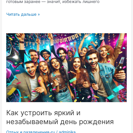
готовым заранее — значит, избежать лишнего
Впервые
Читать дальше »
в
Индию:
что
важно
знать
перед
поездкой
Как устроить яркий и
незабываемый день рождения
Отдых и развлечения-ru
/
adminika