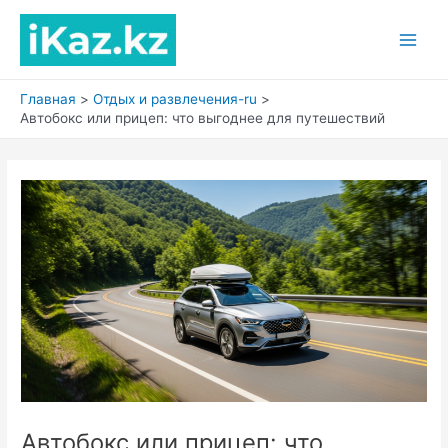
Перейти
к
Main
содержимому
Men
Главная
Отдых и развлечения-ru
Автобокс или прицеп: что выгоднее для путешествий
Автобокс или прицеп: что