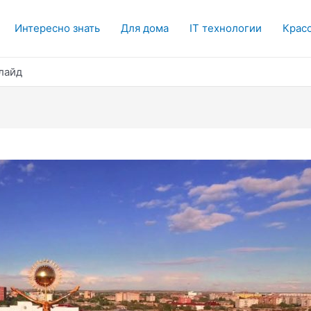
Интересно знать
Для дома
IT технологии
Красо
лайд