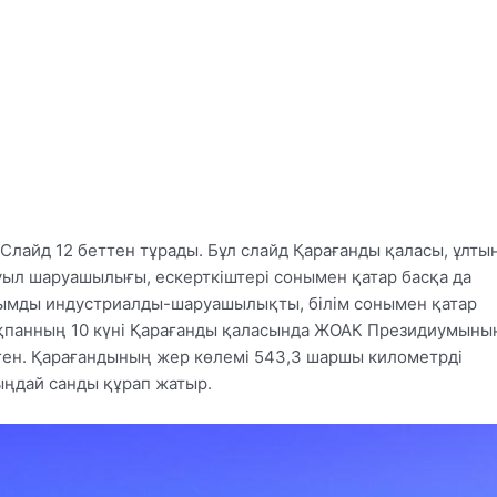
Слайд 12 беттен тұрады. Бұл слайд Қарағанды қаласы, ұлты
уыл шаруашылығы, ескерткіштері сонымен қатар басқа да
қымды индустриалды-шаруашылықты, білім сонымен қатар
ақпанның 10 күні Қарағанды қаласында ЖОАК Президиумыны
лген. Қарағандының жер көлемі 543,3 шаршы километрді
ыңдай санды құрап жатыр.