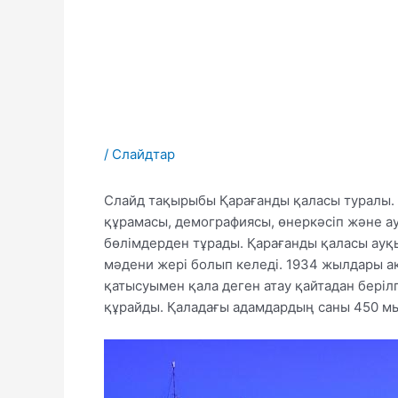
/
Слайдтар
Слайд тақырыбы Қарағанды қаласы туралы. 
құрамасы, демографиясы, өнеркәсіп және а
бөлімдерден тұрады. Қарағанды қаласы ау
мәдени жері болып келеді. 1934 жылдары 
қатысуымен қала деген атау қайтадан бері
құрайды. Қаладағы адамдардың саны 450 м