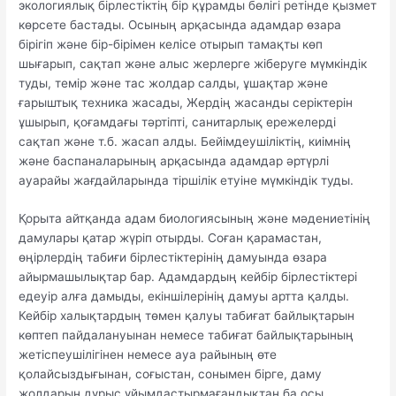
экологиялық бірлестіктің бір құрамды бөлігі ретінде қызмет
көрсете бастады. Осының арқасында адамдар өзара
бірігіп және бір-бірімен келісе отырып тамақты көп
шығарып, сақтап және алыс жерлерге жіберуге мүмкіндік
туды, темір және тас жолдар салды, ұшақтар және
ғарыштық техника жасады, Жердің жасанды серіктерін
ұшырып, қоғамдағы тәртіпті, санитарлық ережелерді
сақтап және т.б. жасап алды. Бейімдеушіліктің, киімнің
және баспаналарының арқасында адамдар әртүрлі
ауарайы жағдайларында тіршілік етуіне мүмкіндік туды.
Қорыта айтқанда адам биологиясының және мәдениетінің
дамулары қатар жүріп отырды. Соған қарамастан,
өңірлердің табиғи бірлестіктерінің дамуында өзара
айырмашылықтар бар. Адамдардың кейбір бірлестіктері
едеуір алға дамыды, екіншілерінің дамуы артта қалды.
Кейбір халықтардың төмен қалуы табиғат байлықтарын
көптеп пайдалануынан немесе табиғат байлықтарының
жетіспеушілігінен немесе ауа райының өте
қолайсыздығынан, соғыстан, сонымен бірге, даму
жолдарын дұрыс ұйымдастырмағандықтан ба осы