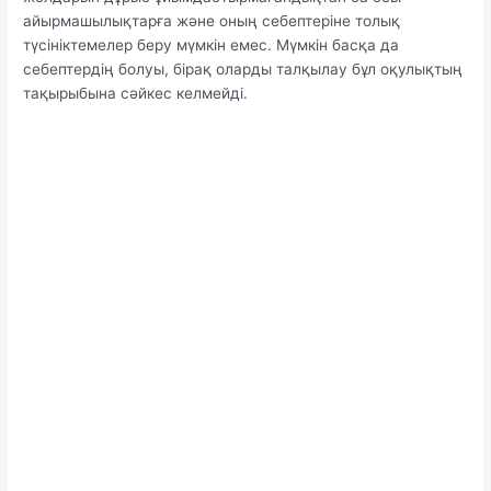
айырмашылықтарға және оның себептеріне толық
түсініктемелер беру мүмкін емес. Мүмкін басқа да
себептердің болуы, бірақ оларды талқылау бұл оқулықтың
тақырыбына сәйкес келмейді.