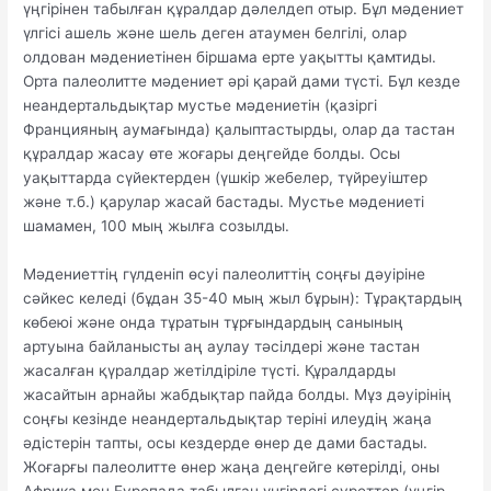
үңгірінен табылған құралдар дәлелдеп отыр. Бұл мәдениет
үлгісі ашель және шель деген атаумен белгілі, олар
олдован мәдениетінен біршама ерте уақытты қамтиды.
Орта палеолитте мәдениет әрі қарай дами түсті. Бұл кезде
неандертальдықтар мустье мәдениетін (қазіргі
Францияның аумағында) қалыптастырды, олар да тастан
құралдар жасау өте жоғары деңгейде болды. Осы
уақыттарда сүйектерден (үшкір жебелер, түйреуіштер
және т.б.) қарулар жасай бастады. Мустье мәдениеті
шамамен, 100 мың жылға созылды.
Мәдениеттің гүлденіп өсуі палеолиттің соңғы дәуіріне
сәйкес келеді (бұдан 35-40 мың жыл бұрын): Тұрақтардың
көбеюі және онда тұратын тұрғындардың санының
артуына байланысты аң аулау тәсілдері және тастан
жасалған қүралдар жетілдіріле түсті. Құралдарды
жасайтын арнайы жабдықтар пайда болды. Мұз дәуірінің
соңғы кезінде неандертальдықтар теріні илеудің жаңа
әдістерін тапты, осы кездерде өнер де дами бастады.
Жоғарғы палеолитте өнер жаңа деңгейге көтерілді, оны
Африка мен Еуропада табылған үнгірдегі суреттер (үңгір