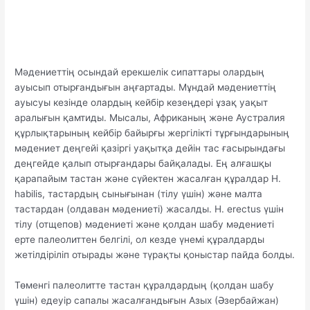
Мәдениеттің осындай ерекшелік сипаттары олардың
ауысып отырғандығын аңғартады. Мұндай мәдениеттің
ауысуы кезінде олардың кейбір кезеңдері ұзақ уақыт
аралығын қамтиды. Мысалы, Африканың және Аустралия
құрлықтарының кейбір байырғы жергілікті тұрғындарының
мәдениет деңгейі қазіргі уақытқа дейін тас ғасырындағы
деңгейде қалып отырғандары байқалады. Ең алғашқы
қарапайым тастан және сүйектен жасалған құралдар Н.
habilis, тастардың сынығынан (тілу үшін) және малта
тастардан (олдаван мәдениеті) жасалды. Н. erectus үшін
тілу (отщепов) мәдениеті және қолдан шабу мәдениеті
ерте палеолиттен белгілі, ол кезде үнемі құралдарды
жетілдіріліп отырады және түрақты қоныстар пайда болды.
Төменгі палеолитте тастан құралдардың (қолдан шабу
үшін) едеуір сапалы жасалғандығын Азых (Әзербайжан)