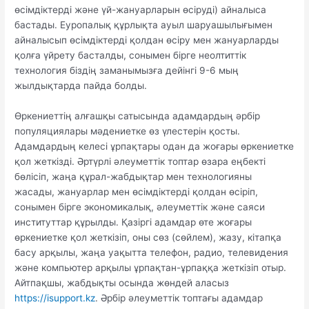
өсімдіктерді және үй-жануарларын өсіруді) айналыса
бастады. Еуропалық құрлықта ауыл шаруашылығымен
айналысып өсімдіктерді қолдан өсіру мен жануарларды
қолға үйрету басталды, сонымен бірге неолтиттік
технология біздің заманымызға дейінгі 9-6 мың
жылдықтарда пайда болды.
Өркениеттің алғашқы сатысында адамдардың әрбір
популяциялары мәдениетке өз үлестерін қосты.
Адамдардың келесі ұрпақтары одан да жоғары өркениетке
қол жеткізді. Әртүрлі әлеуметтік топтар өзара еңбекті
бөлісіп, жаңа құрал-жабдықтар мен технологияны
жасады, жануарлар мен өсімдіктерді қолдан өсіріп,
сонымен бірге экономикалық, әлеуметтік және саяси
институттар құрылды. Қазіргі адамдар өте жоғары
өркениетке қол жеткізіп, оны сөз (сөйлем), жазу, кітапқа
басу арқылы, жаңа уақытта телефон, радио, телевидения
және компьютер арқылы ұрпақтан-ұрпаққа жеткізіп отыр.
Айтпақшы, жабдықты осында жөндей аласыз
https://isupport.kz
. Әрбір әлеуметтік топтағы адамдар