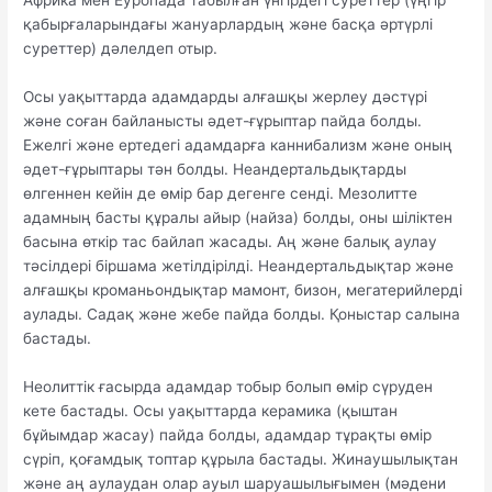
қабырғаларындағы жануарлардың және басқа әртүрлі
суреттер) дәлелдеп отыр.
Осы уақыттарда адамдарды алғашқы жерлеу дәстүрі
және соған байланысты әдет-ғұрыптар пайда болды.
Ежелгі және ертедегі адамдарға каннибализм және оның
әдет-ғұрыптары тән болды. Неандертальдықтарды
өлгеннен кейін де өмір бар дегенге сенді. Мезолитте
адамның басты құралы айыр (найза) болды, оны шіліктен
басына өткір тас байлап жасады. Аң және балық аулау
тәсілдері біршама жетілдірілді. Неандертальдықтар және
алғашқы кроманьондықтар мамонт, бизон, мегатерийлерді
аулады. Садақ және жебе пайда болды. Қоныстар салына
бастады.
Неолиттік ғасырда адамдар тобыр болып өмір сүруден
кете бастады. Осы уақыттарда керамика (қыштан
бұйымдар жасау) пайда болды, адамдар тұрақты өмір
сүріп, қоғамдық топтар құрыла бастады. Жинаушылықтан
және аң аулаудан олар ауыл шаруашылығымен (мәдени