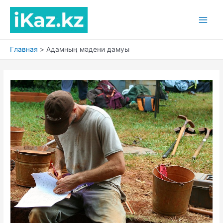
Перейти
к
Main
содержимому
Men
Главная
Адамның мәдени дамуы