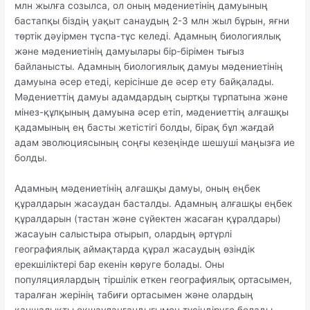
млн жылға созылса, ол оның мәдениетінің дамуының
бастапқы біздің уақыт санаудың 2-3 млн жыл бұрын, яғни
төртік дәуірмен тұспа-тұс келеді. Адамның биологиялық
және мәдениетінің дамуылары бір-бірімен тығыз
байланысты. Адамның биологиялық дамуы мәдениетінің
дамуына әсер етеді, керісінше де әсер ету байқалады.
Мәдениеттің дамуы адамдардың сыртқы тұрпатына және
мінез-құлқының дамуына әсер етіп, мәдениеттің алғашқы
қадамының ең басты жетістігі болды, бірақ бұл жағдай
адам эволюциясының соңғы кезеңінде шешуші маңызға ие
болды.
Адамның мәдениетінің алғашқы дамуы, оның еңбек
құралдарын жасаудан басталды. Адамның алғашқы еңбек
құралдарын (тастан және сүйектен жасаған құралдары)
жасауын салыстыра отырып, олардың әртүрлі
географиялық аймақтарда құрал жасаудың өзіндік
ерекшіліктері бар екенін көруге болады. Оны
популяциялардың тіршілік еткен географиялық ортасымен,
таралған жерінің табиғи ортасымен және олардың