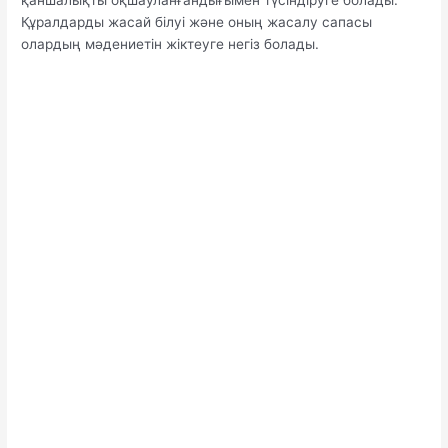
қаншалықты оқшауланғандығымен түсіндіруге болады.
Құралдарды жасай білуі және оның жасалу сапасы
олардың мәдениетін жіктеуге негіз болады.