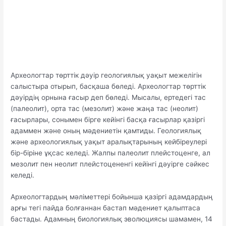
Археологтар төрттік дәуір геологиялық уақыт межелігін
салыстыра отырып, басқаша бөледі. Археологтар төрттік
дәуірдің орнына ғасыр деп бөледі. Мысалы, ертедегі тас
(палеолит), орта тас (мезолит) және жаңа тас (неолит)
ғасырлары, сонымен бірге кейінгі басқа ғасырлар қазіргі
адаммен және оның мәдениетін қамтиды. Геологиялық
және археологиялық уақыт аралықтарының кейбіреулері
бір-біріне ұқсас келеді. Жалпы палеолит плейстоценге, ал
мезолит пен неолит плейстоцененгі кейінгі дәуірге сәйкес
келеді.
Археологтардың мәліметтері бойынша қазіргі адамдардың
арғы тегі пайда болғаннан бастап мәдениет қалыптаса
бастады. Адамның биологиялық эволюциясы шамамен, 14