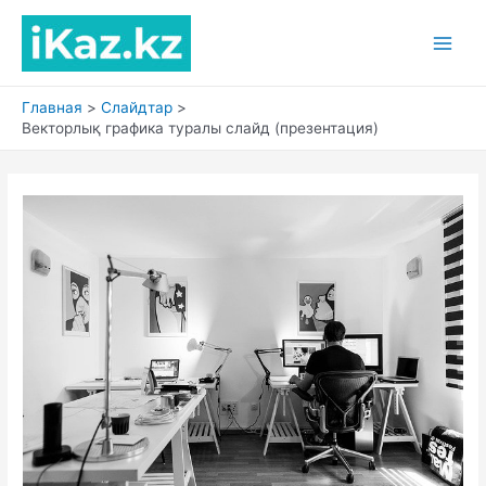
Перейти
к
Main
содержимому
Men
Главная
Слайдтар
Векторлық графика туралы слайд (презентация)