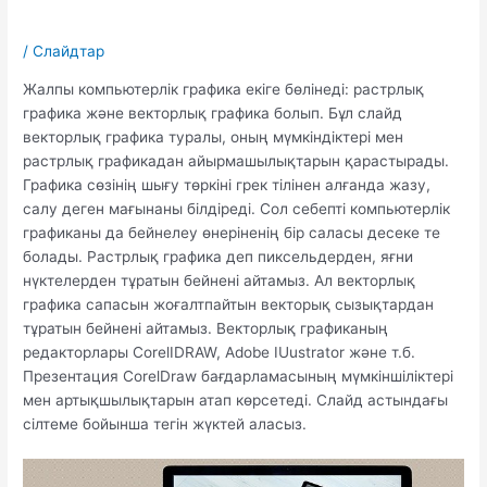
/
Слайдтар
Жалпы компьютерлік графика екіге бөлінеді: растрлық
графика және векторлық графика болып. Бұл слайд
векторлық графика туралы, оның мүмкіндіктері мен
растрлық графикадан айырмашылықтарын қарастырады.
Графика сөзінің шығу төркіні грек тілінен алғанда жазу,
салу деген мағынаны білдіреді. Сол себепті компьютерлік
графиканы да бейнелеу өнеріненің бір саласы десеке те
болады. Растрлық графика деп пиксельдерден, яғни
нүктелерден тұратын бейнені айтамыз. Ал векторлық
графика сапасын жоғалтпайтын векторық сызықтардан
тұратын бейнені айтамыз. Векторлық графиканың
редакторлары CorelIDRAW, Adobe IUustrator және т.б.
Презентация CorelDraw бағдарламасының мүмкіншіліктері
мен артықшылықтарын атап көрсетеді. Слайд астындағы
сілтеме бойынша тегін жүктей аласыз.