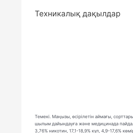
Техникалық дақылдар
Темекі. Маңызы, өсірілетін аймағы, сорттар
шылым дайындауға және медицинада пайдал
3,76% никотин, 17,1-18,9% күл, 4,9-17,6% кө