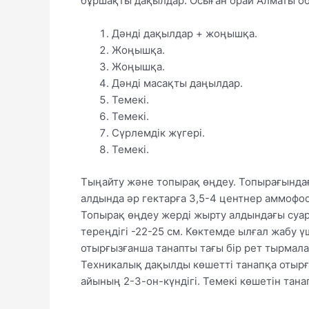
бұршақты дақылдар. Осыған орай Алматы о
Дәнді дақылдар + жоңышқа.
Жоңышқа.
Жоңышқа.
Дәнді масақты даңылдар.
Темекі.
Темекі.
Сүрлемдік жүгері.
Темекі.
Тыңайту және топырақ өңдеу. Топырағында
алдында әр гектарға 3,5-4 центнер аммофос
Топырақ өңдеу жерді жырту алдындағы суар
тереңдігі -22-25 см. Көктемде ылғал жабу
отырғызғанша танапты тағы бір рет тырмалау
Техникалық дақылды көшетті танапқа отырғ
айының 2-3-он-күндігі. Темекі көшетін танап