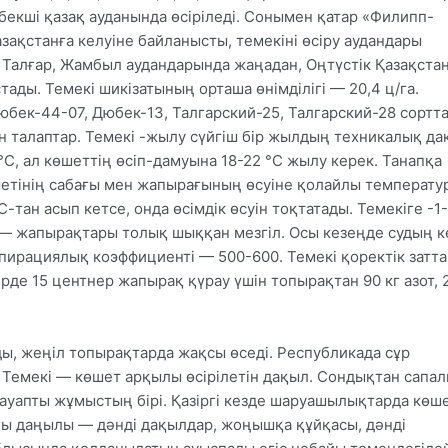
бекші қазақ ауданында өсіріледі. Сонымен қатар «Филипп-
ақстанға келуіне байланысты, темекіні өсіру аудандары
 Талғар, Жамбыл аудандарында жаңадан, Оңтүстік Қазақста
ады. Темекі шикізатының орташа өнімділігі — 20,4 ц/га.
юбек-44-07, Дюбек-13, Талгарский-25, Талгарский-28 сортт
 талаптар. Темекі -жылу сүйгіш бір жылдың техникалық да
, ал көшеттің өсіп-дамуына 18-22 °С жылу керек. Танапқа
шетінің сабағы мен жапырағының өсуіне қолайлы температу
-тан асып кетсе, онда өсімдік өсуін тоқтатады. Темекіге -1
і — жапырақтары толық шыққан мезгіл. Осы кезеңде судың к
спирациялық коэффициенті — 500-600. Темекі қоректік затт
рде 15 центнер жапырақ қүрау үшін топырақтан 90 кг азот, 
ы, жеңіл топырақтарда жақсы өседі. Республикада сұр
 Темекі — көшет арқылы өсірілетін дақыл. Сондықтан сапа
уапты жұмыстың бірі. Қазіргі кезде шаруашылықтарда көше
ғы даңылы — дәнді дақылдар, жоңышқа құйқасы, дәнді