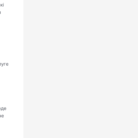
кі
ы
луге
еде
не