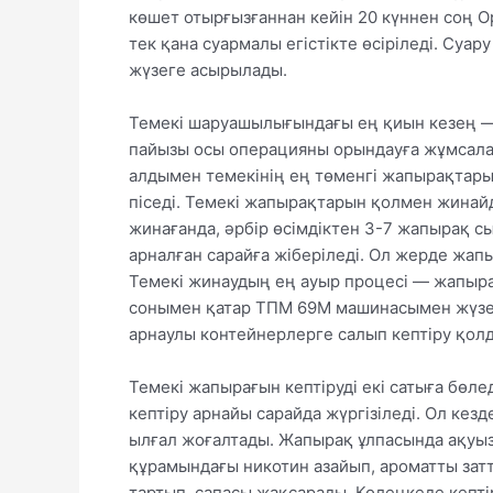
көшет отырғызғаннан кейін 20 күннен соң Орб
тек қана суармалы егістікте өсіріледі. Су
жүзеге асырылады.
Темекі шаруашылығындағы ең қиын кезең —
пайызы осы операцияны орындауға жұмсалад
алдымен темекінің ең төменгі жапырақтары
піседі. Темекі жапырақтарын қолмен жинайд
жинағанда, әрбір өсімдіктен 3-7 жапырақ 
арналған сарайға жіберіледі. Ол жерде жапы
Темекі жинаудың ең ауыр процесі — жапырақт
сонымен қатар ТПМ 69М машинасымен жүзеге
арнаулы контейнерлерге салып кептіру қол
Темекі жапырағын кептіруді екі сатыға бөле
кептіру арнайы сарайда жүргізіледі. Ол кез
ылғал жоғалтады. Жапырақ ұлпасында ақуы
құрамындағы никотин азайып, ароматты зат
тартып, сапасы жақсарады. Көлеңкеде кепті