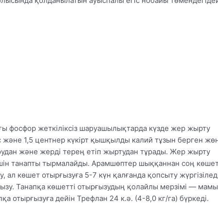
блысында қолданылатын ауыспалы егіс нобайы төмендегідей
ғы фосфор жеткіліксіз шаруашылықтарда күзде жер жырту
 және 1,5 центнер күкірт қышқылды калий тұзын берген жөн
удан және жерді терең етіп жыртудан тұрады. Жер жырту
 үшін танапты тырмалайды. Арамшөптер шыққаннан соң көше
, ал көшет отырғызуға 5-7 күн қалғанда қопсыту жүргізіледі
ызу. Танапқа көшетті отырғызудың қолайлы мерзімі — мам
қа отырғызуға дейін Трефлан 24 к.ә. (4-8,0 кг/га) бүркеді.