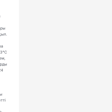
н
ары
қыл.
ра
-3°С
ем,
арды
24
лы
тті