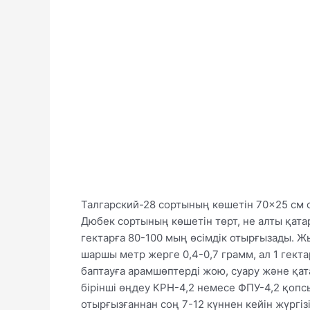
Талгарский-28 сортының көшетін 70×25 см 
Дюбек сортының көшетін төрт, не алты қат
гектарға 80-100 мың өсімдік отырғызады. 
шаршы метр жерге 0,4-0,7 грамм, ал 1 гектар
баптауға арамшөптерді жою, суару және қа
бірінші өңдеу КРН-4,2 немесе ФПУ-4,2 қоп
отырғызғаннан соң 7-12 күннен кейін жүргіз