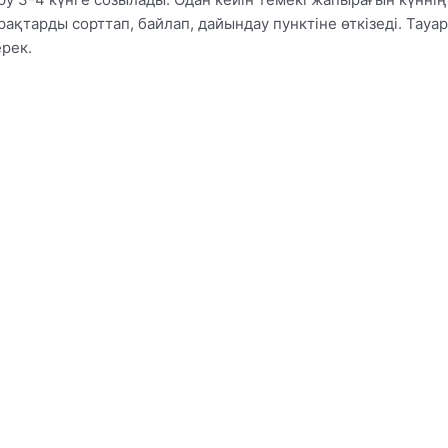
ырақтарды сорттап, байлап, дайындау пунктіне өткізеді. Тауар
рек.