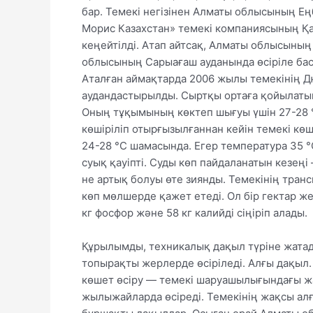
бар. Темекі негізінен Алматы облысының Ең
Морис Казахстан» темекі компаниясының Қаз
кеңейтілді. Атап айтсақ, Алматы облысының
облысының Сарыағаш ауданында өсіріле баст
Аталған аймақтарда 2006 жылы темекінің Д
аудандастырылды. Сыртқы ортаға қойылатын
Оның тұқымының көктеп шығуы үшін 27-28 °С
көшіріліп отырғызылғаннан кейін темекі кө
24-28 °С шамасында. Егер температура 35 °С
суық қауіпті. Суды көп пайдаланатын кезең
не артық болуы өте зиянды. Темекінің тран
көп мөлшерде қажет етеді. Ол бір гектар же
кг фосфор және 58 кг калийді сіңіріп алады.
Құрылымды, техникалық дақыл түріне жатад
топырақты жерлерде өсіріледі. Алғы дақыл.
көшет өсіру — темекі шаруашылығындағы жа
жылыжайларда өсіреді. Темекінің жақсы ал