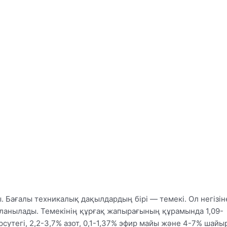
ы. Бағалы техникалық дақылдардың бірі — темекі. Ол негізін
анылады. Темекінің құрғақ жапырағының құрамында 1,09-
мірсутегі, 2,2-3,7% азот, 0,1-1,37% эфир майы және 4-7% шайы