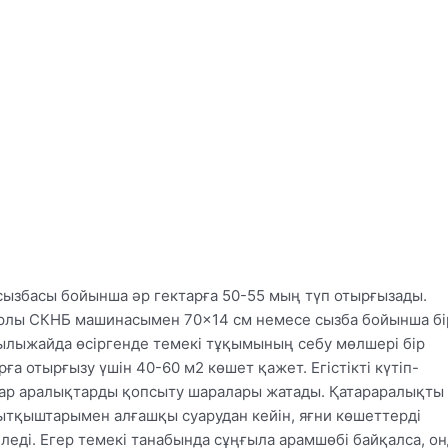
сызбасы бойынша әр гектарға 50-55 мың түп отырғызады.
арлы СКНБ машинасымен 70×14 см немесе сызба бойынша бі
Жылыжайда өсіргенде темекі тұқымының себу мөлшері бір
ға отырғызу үшін 40-60 м2 көшет қажет. Егістікті күтіп-
тар аралықтарды қопсыту шаралары жатады. Қатараралықты
сытқыштарымен алғашқы суарудан кейін, яғни көшеттерді
іледі. Егер темекі танабында сұңғыла арамшөбі байқалса, о