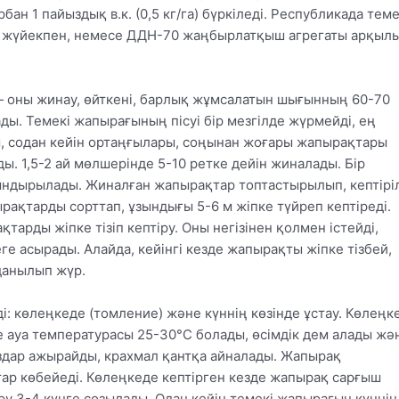
ан 1 пайыздық в.к. (0,5 кг/га) бүркіледі. Республикада теме
ару жүйекпен, немесе ДДН-70 жаңбырлатқыш агрегаты арқыл
 оны жинау, өйткені, барлық жұмсалатын шығынның 60-70
ы. Темекі жапырағының пісуі бір мезгілде жүрмейді, ең
, содан кейін ортаңғылары, соңынан жоғары жапырақтары
ы. 1,5-2 ай мөлшерінде 5-10 ретке дейін жиналады. Бір
сындырылады. Жиналған жапырақтар топтастырылып, кептірі
рақтарды сорттап, ұзындығы 5-6 м жіпке түйреп кептіреді.
арды жіпке тізіп кептіру. Оны негізінен қолмен істейді,
 асырады. Алайда, кейінгі кезде жапырақты жіпке тізбей,
данылып жүр.
ді: көлеңкеде (томление) және күннің көзінде ұстау. Көлеңк
де ауа температурасы 25-30°С болады, өсімдік дем алады жә
здар ажырайды, крахмал қантқа айналады. Жапырақ
тар көбейеді. Көлеңкеде кептірген кезде жапырақ сарғыш
ру 3-4 күнге созылады. Одан кейін темекі жапырағын күннің