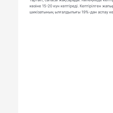
көзіне 15-20 күн кептіреді. Кептірілген жап
шикізатының ылғалдылығы 19%-дан аспау ке