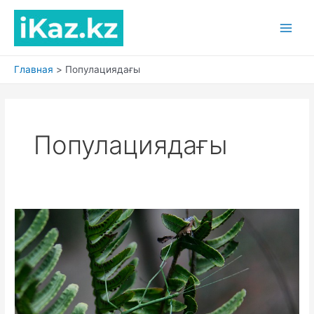
Перейти
к
Main
содержимому
Men
Главная
Популациядағы
Популациядағы