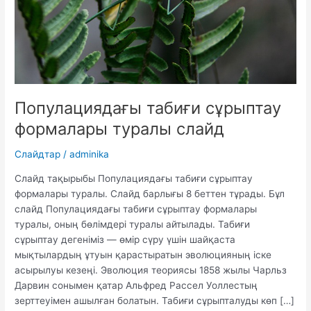
Популациядағы табиғи сұрыптау
формалары туралы слайд
Слайдтар
/
adminika
Слайд тақырыбы Популациядағы табиғи сұрыптау
формалары туралы. Слайд барлығы 8 беттен тұрады. Бұл
слайд Популациядағы табиғи сұрыптау формалары
туралы, оның бөлімдері туралы айтылады. Табиғи
сұрыптау дегеніміз — өмір сүру үшін шайқаста
мықтылардың ұтуын қарастыратын эволюцияның іске
асырылуы кезеңі. Эволюция теориясы 1858 жылы Чарльз
Дарвин сонымен қатар Альфред Рассел Уоллестың
зерттеуімен ашылған болатын. Табиғи сұрыпталуды көп […]