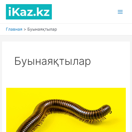
Перейти
к
Main
содержимому
Men
Главная
Буынаяқтылар
Буынаяқтылар