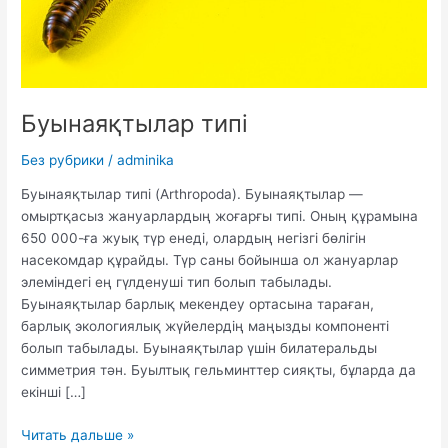
Буынаяқтылар типі
Без рубрики
/
adminika
Буынаяқтылар типі (Arthropoda). Буынаяқтылар —
омыртқасыз жануарлардың жоғарғы типі. Оның құрамына
650 000-ға жуық түр енеді, олардың негізгі бөлігін
насекомдар құрайды. Түр саны бойынша ол жануарлар
элеміндегі ең гүлденуші тип болып табылады.
Буынаяқтылар барлық мекендеу ортасына тараған,
барлық экологиялық жүйелердің маңызды компоненті
болып табылады. Буынаяқтылар үшін билатеральды
симметрия тән. Буылтық гельминттер сияқты, бұларда да
екінші […]
Буынаяқтылар
Читать дальше »