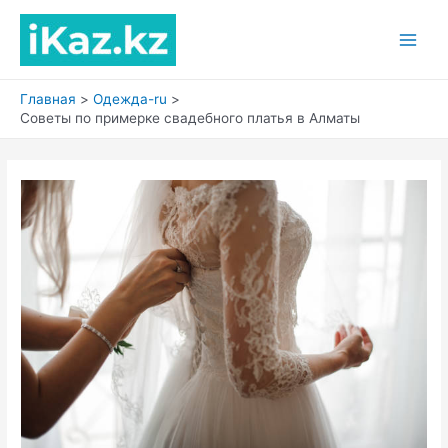
Перейти
к
Main
содержимому
Men
Главная
Одежда-ru
Советы по примерке свадебного платья в Алматы