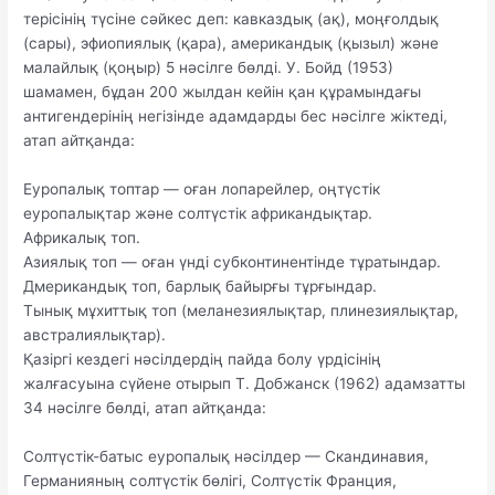
терісінің түсіне сәйкес деп: кавказдық (ақ), моңғолдық
(сары), эфиопиялық (қара), американдық (қызыл) және
малайлық (қоңыр) 5 нәсілге бөлді. У. Бойд (1953)
шамамен, бұдан 200 жылдан кейін қан құрамындағы
антигендерінің негізінде адамдарды бес нәсілге жіктеді,
атап айтқанда:
Еуропалық топтар — оған лопарейлер, оңтүстік
еуропалықтар және солтүстік африкандықтар.
Африкалық топ.
Азиялық топ — оған үнді субконтинентінде тұратындар.
Дмерикандық топ, барлық байырғы тұрғындар.
Тынық мұхиттық топ (меланезиялықтар, плинезиялықтар,
австралиялықтар).
Қазіргі кездегі нәсілдердің пайда болу үрдісінің
жалғасуына сүйене отырып Т. Добжанск (1962) адамзатты
34 нәсілге бөлді, атап айтқанда:
Солтүстік-батыс еуропалық нәсілдер — Скандинавия,
Германияның солтүстік бөлігі, Солтүстік Франция,