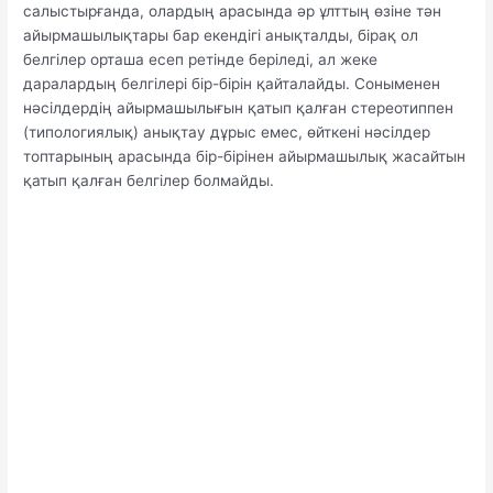
салыстырғанда, олардың арасында әр ұлттың өзіне тән
айырмашылықтары бар екендігі анықталды, бірақ ол
белгілер орташа есеп ретінде беріледі, ал жеке
даралардың белгілері бір-бірін қайталайды. Соныменен
нәсілдердің айырмашылығын қатып қалған стереотиппен
(типологиялық) анықтау дұрыс емес, өйткені нәсілдер
топтарының арасында бір-бірінен айырмашылық жасайтын
қатып қалған белгілер болмайды.