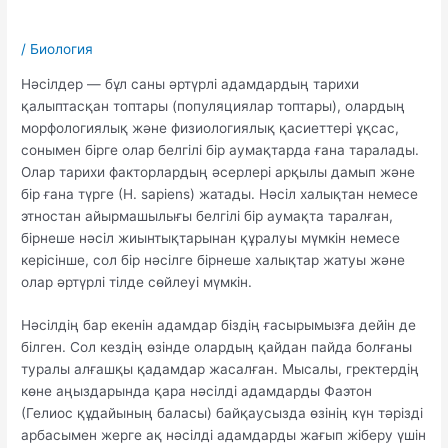
/
Биология
Нәсілдер — бұл саны әртүрлі адамдардың тарихи
қалыптасқан топтары (популяциялар топтары), олардың
морфологиялық және физиологиялық қасиеттері ұқсас,
сонымен бірге олар белгілі бір аумақтарда ғана таралады.
Олар тарихи факторлардың әсерлері арқылы дамып және
бір ғана түрге (Н. sapiens) жатады. Нәсіл халықтан немесе
этностан айырмашылығы белгілі бір аумақта таралған,
бірнеше нәсіл жиынтықтарынан құралуы мүмкін немесе
керісінше, сол бір нәсілге бірнеше халықтар жатуы және
олар әртүрлі тілде сөйлеуі мүмкін.
Нәсілдің бар екенін адамдар біздің ғасырымызға дейін де
білген. Сол кездің өзінде олардың қайдан пайда болғаны
туралы алғашқы қадамдар жасалған. Мысалы, гректердің
көне аңыздарында қара нәсілді адамдарды Фаэтон
(Гелиос құдайының баласы) байқаусызда өзінің күн тәрізді
арбасымен жерге ақ нәсілді адамдарды жағып жіберу үшін