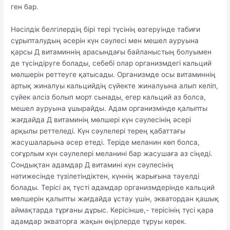
ген бар.
Нәсілдік белгілердің бірі тері түсінің өзгеруінде табиғи
сұрыпталудың әсерін күн сәулесі мен мешел ауруына
қарсы Д витаминнің арасындағы байланыстың болуымен
де түсіндіруге болады, себебі олар организмдегі кальций
мөлшерін реттеуге қатысады. Организмде осы витаминнің
артық жиналуы кальцийдің сүйекте жиналуына алып келіп,
сүйек әлсіз болып морт сынады, егер кальций аз болса,
мешел ауруына ұшырайды. Адам организмінде қалыпты
жағдайда Д витаминің мөлшері күн сәулесінің әсері
арқылы реттеледі. Күн сәулелері терең қабаттағы
жасушаларына әсер етеді. Теріде меланин көп болса,
соғұрлым күн сәулелері меланині бар жасушаға аз сіңеді.
Сондықтан адамдар Д витамині күн сәулесінің
нәтижесінде түзілетіндіктен, күннің жарығына тәуелді
болады. Терісі ақ түсті адамдар организмдерінде кальций
мөлшерін қалыпты жағдайда ұстау үшін, экватордан қашық
аймақтарда тұрғаны дұрыс. Керісінше,- терісінің түсі қара
адамдар экваторға жақын өңірлерде тұруы керек.