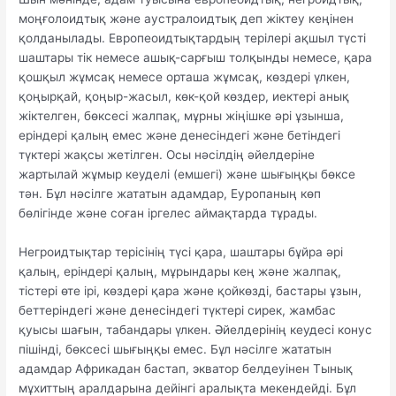
моңғолоидтық және аустралоидтық деп жіктеу кеңінен
қолданылады. Европеоидтықтардың терілері ақшыл түсті
шаштары тік немесе ашық-сарғыш толқынды немесе, қара
қошқыл жұмсақ немесе орташа жұмсақ, көздері үлкен,
қоңырқай, қоңыр-жасыл, көк-қой көздер, иектері анық
жіктелген, бөксесі жалпақ, мұрны жіңішке әрі ұзынша,
еріндері қалың емес және денесіндегі және бетіндегі
түктері жақсы жетілген. Осы нәсілдің әйелдеріне
жартылай жұмыр кеуделі (емшегі) және шығыңқы бөксе
тән. Бұл нәсілге жататын адамдар, Еуропаның көп
бөлігінде және соған іргелес аймақтарда тұрады.
Негроидтықтар терісінің түсі қара, шаштары бұйра әрі
қалың, еріндері қалың, мұрындары кең және жалпақ,
тістері өте ірі, көздері қара және қойкөзді, бастары ұзын,
беттеріндегі және денесіндегі түктері сирек, жамбас
қуысы шағын, табандары үлкен. Әйелдерінің кеудесі конус
пішінді, бөксесі шығыңқы емес. Бұл нәсілге жататын
адамдар Африкадан бастап, экватор белдеуінен Тынық
мұхиттың аралдарына дейінгі аралықта мекендейді. Бұл