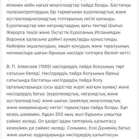
өткенен кейін нағыз моңғолоидтар пайда болды. Бастапқы
палеоантроптардың бір тармағынан еуропеоидтық және
аустралоиднегроидтық топтарының негізі қаланды.
Еуропеоидтар мен негроидтардың арғы тектері Шығыс
Жерорта теңізі және Оңтүстік Еуропаның Испаниядан
Воронеж қаласына дейінгі аумақтарды қоныстанды.
Кейінірек оқшаланудың, көшіп-қонудың және таралуының
нәтижесінде шағын бірнеше нәсілдік топтарға бөлініп кетті.
В. П. Алексеев (1985) нәсілдердің пайда болуының төрт
сатысын бөледі. Нәсілдердің пайда болуының бірінші
сатысында бастапқы нәсілдердің пайда болу
орталықтарында (осы үрдістер жүріп жатқан аумақ) және
нәсілдердің батыс (еуропеоидтық, негроидтық және
аустралоидтық) және шығыс (азиялық моңғолоидтық
және американдық) негізгі тармақтары пайда болды. Бұл
кезең шамамен, бұдан 200 мың жыл бұрынғы уақытқа
сәйкес келеді. Ол қазіргі адам типтерінің қалыптасу
кезеңімен де сәйкес келеді. Сонымен, Ескі Дүниенің батыс
және шығыс аудандарында нәсілдердің қалыптасуы