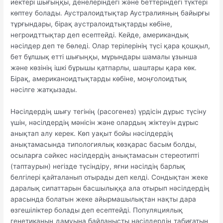
иектері шығыңқы, денелеріндегі және беттеріндегі түктері
көптеу болады. Аустралоидтықтар Аустралияның байырғы
тұрғындары, бірақ аустралоидтықтарды көбіне,
негроидттықтар деп есептейді. Кейде, американдық
нәсілдер деп те бөледі. Олар терілерінің түсі қара қошқыл,
бет бұлшық етті шығыңқы, мұрындары шамалы ұзынша
және көзінің ішкі бұрышы қатпарлы, шаштары қара көк.
Бірақ, американоидтықтарды көбіне, моңғолоидтық
нәсілге жатқызады.
Нәсілдердің шығу тегінің (расогенез) үрдісін дұрыс түсіну
үшін, нәсілдердің мәнісін және олардың жіктеуін дұрыс
анықтап алу керек. Көп уақыт бойы нәсілдердің
анықтамасында типологиялық көзқарас басым болды,
осыларға сәйкес нәсілдердің анықтамасын стереотипті
(таптаурын) негізде түсіндіру, яғни нәсілдің барлық
белгілері қайталанып отырады деп келді. Сондықтан жеке
даралық сипаттарын басшылыққа ала отырып нәсілдердің
арасында болатын жеке айырмашылықтан нақты дара
өзгешіліктер болады деп есептейді. Популяциялық
генетиканың дамуына байланысты нәсілдердің табиғатын