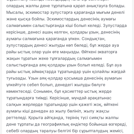
олардың жалпы дене тұрпатына қарап анықтауға болады.
Мысалы, эскимостар зулустарға қарағанда мығым денелі
және қысқа бойлы. Эскимостардың денесінің аумағы
салмағымен салыстырғанда кіші болып келеді. Зулустарда
керісінше, денесі ашаң келген, қолдары ұзын, денесінің
аумағы салмағына қарағанда үлкен. Сондықтан,
зулустардың денесі жылуды көп бөледі, бұл жерде ауа
райы ыстық олар үшін өте маңызды. Өйткені экваторға
жақын тұратын жеке тұлғалардың салмағымен
салыстырғанда аяқ-қолдары ұзын болып келеді. Бұл ауа
райы ыстық аймақтарда тұратындар үшін қолайлы жағдай
туғызады. Ұзын аяқ-қолдар қосымша денесінің аумағын
үлкейтуге себеп болып, денедегі жылуды бөлуге
көмектеседі. Сонымен, бұл қасиеттер ыстық жерде
тұратындарға тиімді. Керісінше, мүндай арақатынас
салқын жерлерде тұратындар үшін қажеті жоқ, өйткені
аумағы кіші денеден аз жылу бөлініп, жылу жақсы
реттеледі. Қорыта айтқанда, терінің түсі сияқты жалпы
дене тұрпаты да географиялық ендіктер бойынша өзгереді,
себебі олардың таралуы белгілі бір сұрыпталудың жемісі,