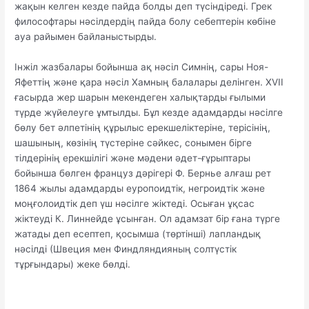
жақын келген кезде пайда болды деп түсіндіреді. Грек
философтары нәсілдердің пайда болу себептерін көбіне
ауа райымен байланыстырды.
Інжіл жазбалары бойынша ақ нәсіл Симнің, сары Ноя-
Яфеттің және қара нәсіл Хамның балалары делінген. XVII
ғасырда жер шарын мекендеген халықтарды ғылыми
түрде жүйелеуге ұмтылды. Бұл кезде адамдарды нәсілге
бөлу бет әлпетінің құрылыс ерекшеліктеріне, терісінің,
шашының, көзінің түстеріне сәйкес, сонымен бірге
тілдерінің ерекшілігі және мәдени әдет-ғұрыптары
бойынша бөлген француз дәрігері Ф. Бернье алғаш рет
1864 жылы адамдарды еуропоидтік, негроидтік және
моңғолоидтік деп үш нәсілге жіктеді. Осыған ұқсас
жіктеуді К. Линнейде ұсынған. Ол адамзат бір ғана түрге
жатады деп есептеп, қосымша (төртінші) лапландық
нәсілді (Швеция мен Финдляндияның солтүстік
тұрғындары) жеке бөлді.