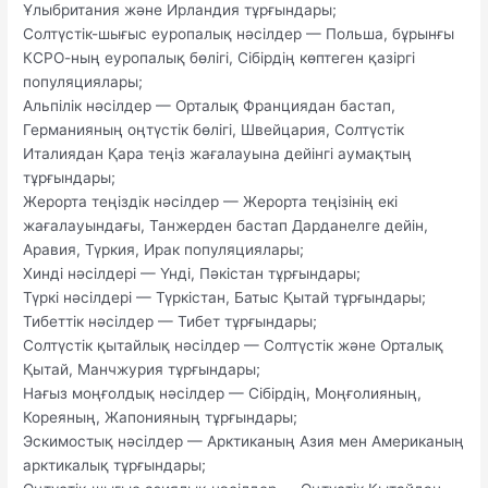
Ұлыбритания және Ирландия тұрғындары;
Солтүстік-шығыс еуропалық нәсілдер — Польша, бұрынғы
КСРО-ның еуропалық бөлігі, Сібірдің көптеген қазіргі
популяциялары;
Альпілік нәсілдер — Орталық Франциядан бастап,
Германияның оңтүстік бөлігі, Швейцария, Солтүстік
Италиядан Қара теңіз жағалауына дейінгі аумақтың
тұрғындары;
Жерорта теңіздік нәсілдер — Жерорта теңізінің екі
жағалауындағы, Танжерден бастап Дарданелге дейін,
Аравия, Түркия, Ирак популяциялары;
Хинді нәсілдері — Үнді, Пәкістан тұрғындары;
Түркі нәсілдері — Түркістан, Батыс Қытай тұрғындары;
Тибеттік нәсілдер — Тибет тұрғындары;
Солтүстік қытайлық нәсілдер — Солтүстік және Орталық
Қытай, Манчжурия тұрғындары;
Нағыз моңғолдық нәсілдер — Сібірдің, Моңғолияның,
Кореяның, Жапонияның тұрғындары;
Эскимостық нәсілдер — Арктиканың Азия мен Американың
арктикалық тұрғындары;