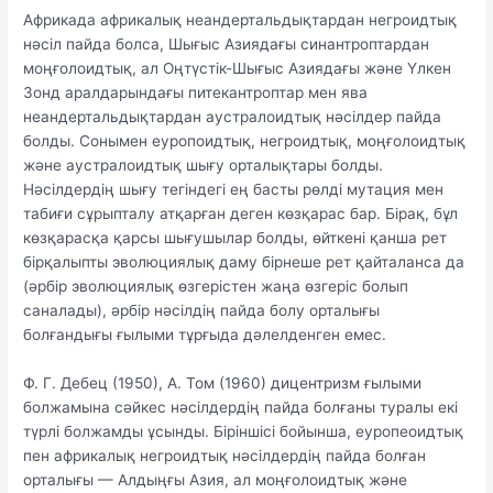
Африкада африкалық неандертальдықтардан негроидтық
нәсіл пайда болса, Шығыс Азиядағы синантроптардан
моңғолоидтық, ал Оңтүстік-Шығыс Азиядағы және Үлкен
Зонд аралдарындағы питекантроптар мен ява
неандертальдықтардан аустралоидтық нәсілдер пайда
болды. Сонымен еуропоидтық, негроидтық, моңғолоидтық
және аустралоидтық шығу орталықтары болды.
Нәсілдердің шығу тегіндегі ең басты рөлді мутация мен
табиғи сұрыпталу атқарған деген көзқарас бар. Бірақ, бұл
көзқарасқа қарсы шығушылар болды, өйткені қанша рет
бірқалыпты эволюциялық даму бірнеше рет қайталанса да
(әрбір эволюциялық өзгерістен жаңа өзгеріс болып
саналады), әрбір нәсілдің пайда болу орталығы
болғандығы ғылыми тұрғыда дәлелденген емес.
Ф. Г. Дебец (1950), А. Том (1960) дицентризм ғылыми
болжамына сәйкес нәсілдердің пайда болғаны туралы екі
түрлі болжамды ұсынды. Біріншісі бойынша, еуропеоидтық
пен африкалық негроидтық нәсілдердің пайда болған
орталығы — Алдыңғы Азия, ал моңғолоидтық және