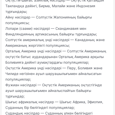
Оңтүстік-шығыс азиялық нәсілдер — Оңтүстік Қытайдан
Таиландқа дейінгі, Бирма, Малайи және Индонезия
тұрғындары;
Айну нәсілдер — Солтүстік Жапонияның байырғы
популяциясы;
Лопари (саами) нәсілдері — Скандинавия мен
Финдляндияның артикасының байырғы тұрғындары;
Солтүстік америкалық үнді нәсілдері — Канаданың және
Американың жергілікті популяциясы;
Орталық Америка үнді нәсілдері — Солтүстік Американың
оңтүстік батыс аудандарынан Орталық Америка арқылы
Боливияға дейінгі аумақтардағы популяциялар;
Оңтүстік Америка үнді нәсілдері — Перу, Боливия және
Чилиде негізінен ауыл шаруашылығымен айналысатын
популяциялар;
Фужиан нәсілдері — Оңтүстік Американың оңтүсгігінде
ауыл шаруашылығымен айналыспайтын байырғы
тұрғындар;
Шығыс африкалық нәсілдер — Шығыс Африка, Эфиопия,
Суданның бір бөлігіндегі популяциялар;
Судандық нәсілдер — Суданның үлкен бөлігіндегі