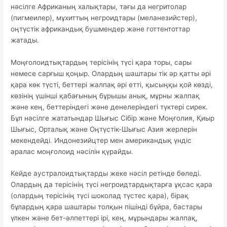
нәсілге Африканың халықтары, тағы да негритолар
(пигмеилер), мұхиттың негроидтары (меланезийстер),
оңтүстік африкандық бушмендер және готтентоттар
жатады.
Моңғолоидтықтардың терісінің түсі қара торы, сары
немесе сарғыш қоңыр. Олардың шаштары тік әр қатты әрі
қара көк түсті, беттері жалпақ әрі етті, қысыңқы қой көзді,
көзінің үшінші қабағының бұрышы анық, мұрны жалпақ
және кең, беттеріндегі және денелеріндегі түктері сирек.
Бұл нәсілге жататындар Шығыс Сібір және Моңғолия, Қиыр
Шығыс, Орталық және Оңтүстік-Шығыс Азия жерлерін
мекендейді. Индонезийцтер мен американдық үндіс
аралас моңғолоид нәсілін қүрайды.
Кейде аустралоидтықтарды жеке нәсіл ретінде бөледі.
Олардың да терісінің түсі негроидтардықтарға ұқсас қара
(олардың терісінің түсі шоколад түстес қара), бірақ
бұлардың қара шаштары толқын пішінді бұйра, бастары
үлкен және бет-әлпеттері ірі, кең, мұрындары жалпақ,