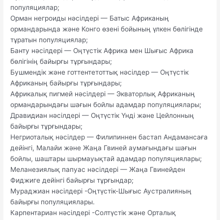
популяциялар;
Орман негроиды нәсілдері — Батыс Африканың
ормандарында және Конго өзені бойының үлкен бөлігінде
тұратын популяциялар;
Банту нәсілдері — Оңтүстік Африка мен Шығыс Африка
бөлігінің байырғы тұрғындары;
Бушмендік және готтентетоттық нәсілдер — Оңтүстік
Африканың байырғы тұрғындары;
Африкалық пигмей нәсілдері — Экваторлық Африканың
ормандарындағы шағын бойлы адамдар популяциялары;
Дравидиан нәсілдері — Оңтүстік Үнді және Цейлонның
байырғы тұрғындары;
Негриоталық нәсілдер — Филипиннен бастап Андамансаға
дейінгі, Малайи және Жаңа Гвиней аумағындағы шағын
бойлы, шаштары шырмауықтай адамдар популяциялары;
Меланезиялық папуас нәсілдері — Жаңа Гвинейден
Фиджиге дейінгі байырғы тұрғындар;
Мураджиан нәсілдері -Оңтүстік-Шығыс Аустралияның
байырғы популяциялары.
Карпентариан нәсілдері -Солтүстік және Орталық