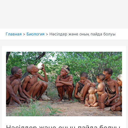
Главная
Биология
Нәсілдер және оның пайда болуы
Нәсілдер және оның пайда болуы