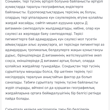
Сонымен, тері түсінің әртүрлі болуына байланысты әртүрлі
аумақтарда таралуы географиялық ендіктерге
байланысты. Еуропеоидтықтардың терісінің ақ болуы,
олардың тері ұлпаларына күн сәулелерінің өтуіне қолайлы
жағдай жасайды, сөйтіп мешел ауруына қарсы Д
витаминін синтезделуін жылдамдатады, көбіне, олар күн
сәулесі аз жерлерде баяу синтезделеді. Терісі
пигменттерге бай адамдардың күн сәулесі мол түсетін
аймақтардан алыс аумақтарға, ал терісінде пигменттері аз
адамдардың тропикалық белдеулерге жақын қоныстануы
дұрыс, біріншілерінде Д витаминінің жетіспеушілігіне әкеп
соқса, екіншілерінде Д витамині артық болып, оларда
қолайсыз жағдайлар туындайды. Сондықтан тері түсінің
сұрыпталуы маңызды болса, бір шетінен терінің түсі
нәсілдердің таралуын анықтайтын фактор да болып
саналады. Табиғи сұрыпталу терінің түсіне байланысты
жүріп отырады, өйткені ол да қоршаған географиялық
жағдайларына ортаға бейімделушігінің бір белгісі ретінде
пайда болады.
Сұрыпталу кезінде нәсілдердің тағы бір белгілерін