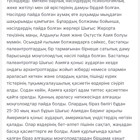
түсіндіреді. Өйткені барлық нәсілдердің психологиялық
жеке жетілуі мен ой өрістерінің дамуы бірдей болған.
Нәсілдер пайда болған аумақ өте ауқымды мыңдаған
шақырымды қамтыған. Бұлардың болжамы бойынша,
нәсілдердің пайда болған жерлері Шығыс Жерорта
теңізінің маңы, Алдыңғы Азия және Оңтүстік Азия болуы
мүмкін. Осындай ғылыми болжамдарға сәйкес, бастапқы
палеантроптардың бір тармағынан бірнеше сатылық даму
барысында моңғолоидтық нәсілі пайда болған. Бастапқы
палеантроптар Шығыс Азияға қоныс аударған кезде
ондағы архантроптарды жойып жіберді немесе олармен
араласып кеткен және олардың қалақ пішінді күрек
тістерінің тұқымқуалаушылық қасиетін өздеріне сіңіріп
алды. Содан кейін, Азияға қазіргі адам типтес қасиетпен
қайта оралды. Қанның араласу нәтижесінде алғашқы
моңғолоидтар пайда болды. Олардың біраз бөлігі бұдан
25-30 мың жыл бұрын Шығыс Азиядан Беринг арқылы
Америкаға қоныс аударып, америкалық үндістердің негізін
қалады. Олар өздерінің бет-әлпет пішінін сақтап, жаңадан
басқа қасиеттерге ие болды. Азия құрлығында қалып
қалған біраз алғашқы моңғолоидтардан біршама уақыт