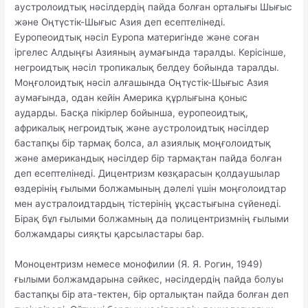
аустролоидтық нәсілдердің пайда болған орталығы Шығыс
және Оңтүстік-Шығыс Азия деп есептелінеді.
Еуропеоидтық нәсіл Еуропа материгінде және соған
іргелес Алдыңғы Азияның аумағында таралды. Керісінше,
негроидтық нәсіл тропикалық белдеу бойында таралды.
Моңғолоидтық нәсіл алғашында Оңтүстік-Шығыс Азия
аумағында, одан кейін Америка құрлығына қоныс
аударды. Басқа пікірлер бойынша, еуропеоидтық,
африкалық негроидтық және аустролоидтық нәсілдер
бастапқы бір тармақ болса, ал азиялық моңғолоидтық
және американдық нәсілдер бір тармақтан пайда болған
деп есептелінеді. Дицентризм көзқарасын қолдаушылар
өздерінің ғылыми болжамының дәлелі үшін моңғолоидтар
мен аустралоидтардың тістерінің ұқсастығына сүйенеді.
Бірақ бұл ғылыми болжамның да полицентризмнің ғылыми
болжамдары сияқты қарсыластары бар.
Моноцентризм немесе монофилии (Я. Я. Рогин, 1949)
ғылыми болжамдарына сәйкес, нәсілдердің пайда болуы
бастапқы бір ата-тектен, бір орталықтан пайда болған деп