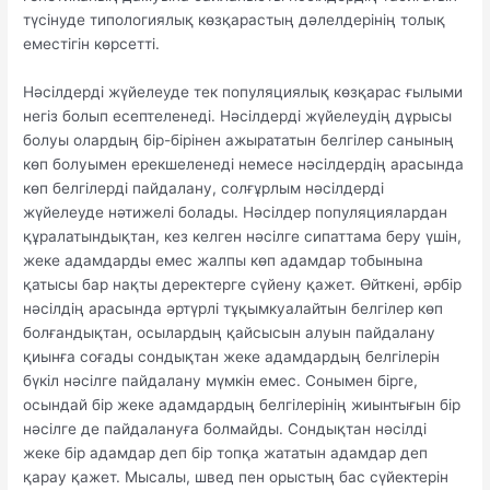
түсінуде типологиялық көзқарастың дәлелдерінің толық
еместігін көрсетті.
Нәсілдерді жүйелеуде тек популяциялық көзқарас ғылыми
негіз болып есептеленеді. Нәсілдерді жүйелеудің дұрысы
болуы олардың бір-бірінен ажырататын белгілер санының
көп болуымен ерекшеленеді немесе нәсілдердің арасында
көп белгілерді пайдалану, солғұрлым нәсілдерді
жүйелеуде нәтижелі болады. Нәсілдер популяциялардан
құралатындықтан, кез келген нәсілге сипаттама беру үшін,
жеке адамдарды емес жалпы көп адамдар тобынына
қатысы бар нақты деректерге сүйену қажет. Өйткені, әрбір
нәсілдің арасында әртүрлі тұқымкуалайтын белгілер көп
болғандықтан, осылардың қайсысын алуын пайдалану
қиынға соғады сондықтан жеке адамдардың белгілерін
бүкіл нәсілге пайдалану мүмкін емес. Сонымен бірге,
осындай бір жеке адамдардың белгілерінің жиынтығын бір
нәсілге де пайдалануға болмайды. Сондықтан нәсілді
жеке бір адамдар деп бір топқа жататын адамдар деп
қарау қажет. Мысалы, швед пен орыстың бас сүйектерін