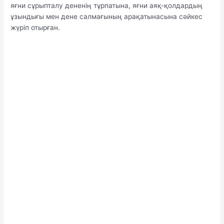
яғни сұрыпталу дененің тұрпатына, яғни аяқ-қолдардың
ұзындығы мен дене салмағының арақатынасына сәйкес
жүріп отырған.