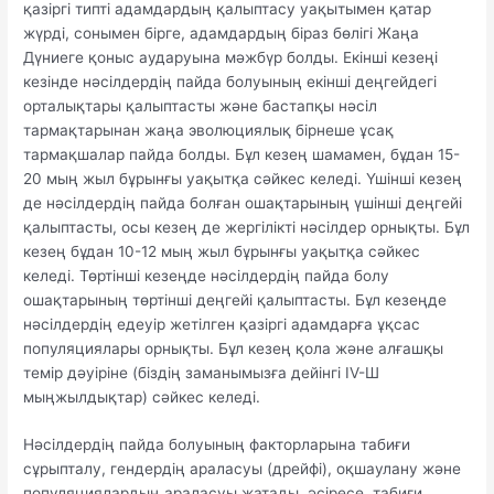
қазіргі типті адамдардың қалыптасу уақытымен қатар
жүрді, сонымен бірге, адамдардың біраз бөлігі Жаңа
Дүниеге қоныс аударуына мәжбүр болды. Екінші кезеңі
кезінде нәсілдердің пайда болуының екінші деңгейдегі
орталықтары қалыптасты және бастапқы нәсіл
тармақтарынан жаңа эволюциялық бірнеше ұсақ
тармақшалар пайда болды. Бұл кезең шамамен, бұдан 15-
20 мың жыл бұрынғы уақытқа сәйкес келеді. Үшінші кезең
де нәсілдердің пайда болған ошақтарының үшінші деңгейі
қалыптасты, осы кезең де жергілікті нәсілдер орнықты. Бұл
кезең бұдан 10-12 мың жыл бұрынғы уақытқа сәйкес
келеді. Төртінші кезеңде нәсілдердің пайда болу
ошақтарының төртінші деңгейі қалыптасты. Бұл кезеңде
нәсілдердің едеуір жетілген қазіргі адамдарға ұқсас
популяциялары орнықты. Бұл кезең қола және алғашқы
темір дәуіріне (біздің заманымызға дейінгі IV-Ш
мыңжылдықтар) сәйкес келеді.
Нәсілдердің пайда болуының факторларына табиғи
сұрыпталу, гендердің араласуы (дрейфі), оқшаулану және
популяциялардың араласуы жатады, әсіресе, табиғи