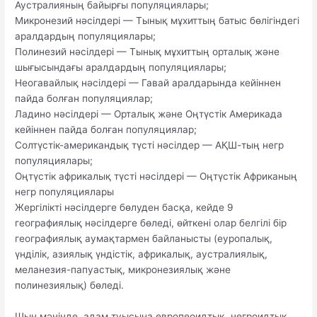
Аустралияның байырғы популяциялары;
Микронезий нәсілдері — Тынық мұхиттың батыс бөлігіндегі
аралдардың популяциялары;
Полинезий нәсілдері — Тынық мұхиттың орталық және
шығысындағы аралдардың популяциялары;
Неогавайлық нәсілдері — Гавай аралдарында кейіннен
пайда болған популяциялар;
Ладино нәсілдері — Орталық және Оңтүстік Америкада
кейіннен пайда болған популяциялар;
Солтүстік-американдық түсті нәсілдер — АҚШ-тың негр
популяциялары;
Оңтүстік африкалық түсті нәсілдері — Оңтүстік Африканың
негр популяциялары
Жергілікті нәсілдерге бөлуден басқа, кейде 9
географиялық нәсілдерге бөледі, өйткені олар белгілі бір
географиялық аумақтармен байланысты (еуропалық,
үнділік, азиялық үндістік, африкалық, аустралиялық,
меланезия-папуастық, микронезиялық және
полинезиялық) бөледі.
Шын мәнінде, адам туысына европеоидтық, негроидтық,