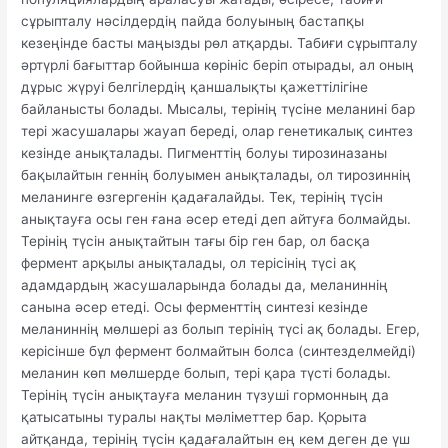
сұрыпталу нәсілдердің пайда болуының бастапқы
кезеңінде басты маңызды рөл атқарды. Табиғи сұрыпталу
әртүрлі бағыттар бойынша көрініс беріп отырады, ал оның
дұрыс жүруі белгілердің қаншалықты қажеттілігіне
байланысты болады. Мысалы, терінің түсіне меланині бар
тері жасушалары жауап береді, олар генетикалық синтез
кезінде анықталады. Пигменттің болуы тирозиназаны
бақылайтын геннің болуымен анықталады, ол тирозиннің
меланинге өзгергенін қадағалайды. Тек, терінің түсін
анықтауға осы ген ғана әсер етеді деп айтуға болмайды.
Терінің түсін анықтайтын тағы бір ген бар, ол басқа
фермент арқылы анықталады, ол терісінің түсі ақ
адамдардың жасушаларында болады да, меланиннің
санына әсер етеді. Осы ферменттің синтезі кезінде
меланиннің мөлшері аз болып терінің түсі ақ болады. Егер,
керісінше бұл фермент болмайтын болса (синтезделмейді)
меланин көп мөлшерде болып, тері қара түсті болады.
Терінің түсін анықтауға меланин түзуші гормонның да
қатысатыны туралы нақты мәліметтер бар. Қорыта
айтқанда, терінің түсін қадағалайтын ең кем деген де үш