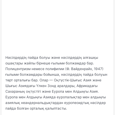
Нәсілдердің пайда болуы және нәсілдердің алғашқы
ошақтары жайлы бірнеше ғылыми болжамдар бар.
Полицентризм немесе полифилии (Ф. Вайденрайх, 1947)
ғылыми болжамдары бойынша, нәсілдердің пайда болуын
төрт орталығы бар. Олар — Оңтүстік-Шығыс Азия және
Шығыс Азиядағы Үлкен Зонд аралдары, Африкадағы
Сахараның оңтүстігі және Еуропа мен Алдыңғы Азия.
Еуропа мен Алдыңғы Азияда еуропалықтар мен алдыңғы
азиялық неандернальдықтардан еуропеоидтық нәсілдер
пайда болған орталық қалыптасты.