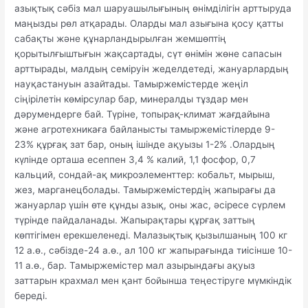
азықтық сәбіз мал шаруашылығының өнімділігін арттыруда
маңызды рөл атқарады. Оларды мал азығына қосу қатты
сабақты және құнарландырылған жемшөптің
қорытылғыштығын жақсартады, сүт өнімін жөне сапасын
арттырады, малдың семіруін жеделдетеді, жануарлардың
науқастануын азайтады. Тамыржемістерде жеңіл
сіңірілетін көмірсулар бар, минералды тұздар мен
дәрумендерге бай. Түріне, топырақ-климат жағдайына
және агротехникаға байланысты тамыржемістілерде 9-
23% құрғақ зат бар, оның ішінде ақуызы 1-2% .Олардың
күлінде орташа есеппен 3,4 % калий, 1,1 фосфор, 0,7
кальций, сондай-ақ микроэлементтер: кобальт, мырыш,
жез, марганецболады. Тамыржемістердің жапырағы да
жануарлар үшін өте құнды азық, оны жас, әсіресе сүрлем
түрінде пайдаланады. Жапырақтары құрғақ заттың
көптігімен ерекшеленеді. Малазықтық қызылшаның 100 кг
12 а.ө., сәбізде-24 а.ө., ал 100 кг жапырағында тиісінше 10-
11 а.ө., бар. Тамыржемістер мал азырындағы ақуыз
заттарын крахмал мен қант бойынша теңестіруге мүмкіндік
береді.