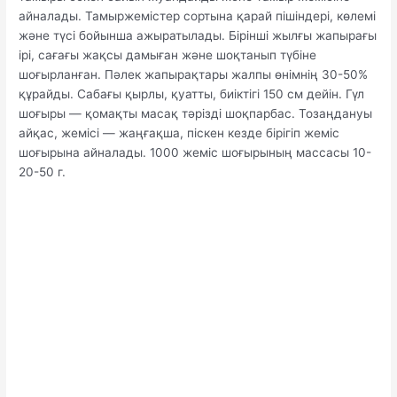
айналады. Тамыржемістер сортына қарай пішіндері, көлемі
және түсі бойынша ажыратылады. Бірінші жылғы жапырағы
ірі, сағағы жақсы дамыған және шоқтанып түбіне
шоғырланған. Пәлек жапырақтары жалпы өнімнің 30-50%
құрайды. Сабағы қырлы, қуатты, биіктігі 150 см дейін. Гүл
шоғыры — қомақты масақ тәрізді шоқпарбас. Тозаңдануы
айқас, жемісі — жаңғақша, піскен кезде бірігіп жеміс
шоғырына айналады. 1000 жеміс шоғырының массасы 10-
20-50 г.