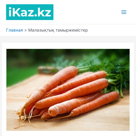
Перейти
к
Main
содержимому
Men
Главная
Малазықтық тамыржемістер