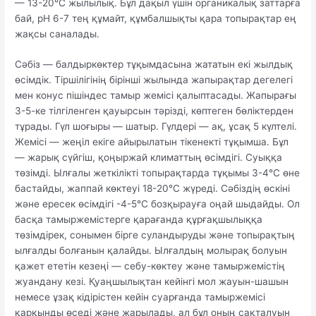
— 13-20°С жылылық. Бұл дақыл үшін органикалық заттарға
бай, рН 6-7 тең құмайт, құмбалшықты қара топырақтар ең
жақсы саналады.
Сәбіз — балдыркөктер тұқымдасына жататын екі жылдық
өсімдік. Тіршілігінің бірінші жылында жапырақтар дегелегі
мен конус пішіндес тамыр жемісі қалыптасады. Жапырағы
3-5-ке тілгіленген қауырсын тәрізді, көптеген бөліктерден
тұрады. Гүл шоғыры — шатыр. Гүлдері — ақ, ұсақ 5 күлтелі.
Жемісі — жеңіл екіге айырылатын тікенекті тұқымша. Бұл
— жарық сүйгіш, қоңыржай климаттың өсімдігі. Суыққа
төзімді. Ылғалы жеткілікті топырақтарда тұқымы 3-4°С өне
бастайды, жаппай көктеуі 18-20°С жүреді. Сәбіздің өскіні
және ересек өсімдігі -4-5°С бозқырауға оңай шыдайды. Ол
басқа тамыржемістерге қарағанда құрғақшылыққа
төзімдірек, сонымен бірге суландыруды және топырақтың
ылғалды болғанын қалайды. Ылғалдың молырақ болуын
қажет ететін кезеңі — себу-көктеу және тамыржемістің
жуандану кезі. Қуаңшылықтан кейінгі мол жауын-шашын
немесе ұзақ кідірістен кейін суарғанда тамыржемісі
қарқынды өседі және жарылады, ал бұл оның сақталуын