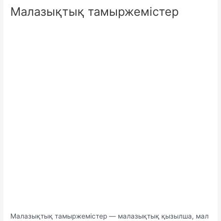
Малазықтық тамыржемістер
Малазықтық тамыржемістер — малазықтық қызылша, мал