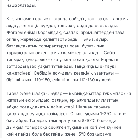
нашарлатады.
Қызылшамен салыстырғанда сәбіздің топыраққа талғамы
аздау, ол жеңіл құмдақ топырақтарда да өсе алады.
Жоғары өнімді борпылдақ, саздақ, арамшөптерден таза
ойпаң жерлерде қалыптастырады. Тығыз, ауыр,
батпақтанатын топырақтарда ұсақ, бұратылып,
тармақталып өскен тамыржемістер алынады. Сәбіз
топырақ құнарлылығына үлкен талап қояды. Коректік
заттарды ұзақ уақыт тұтынады. Тыңайтқыш енгізуді
қажетсінеді. Сәбіздің өсу-даму кезеңінің ұзақтығы —
бірінші жылы 110-150, екінші жылы 110-130 күндей.
Тарна және шалқан. Бұлар — қырыққабаттар тұқымдасына
жататын екі жылдық, салқын, әрі ылғалды климаттың
айқас тозаңданатын өсімдіктері. Шалқан тарнаға
қарағанда суыққа төзімдірек. Оның тұқымы 1-2°С-та өне
бастайды. Топырақ температурасы 8-10°С болғанда,
дымқыл топыраққа себілген тұқымның көгі 3-4 күннен
кейін пайда бола бастайды және -5°С бозқырауға