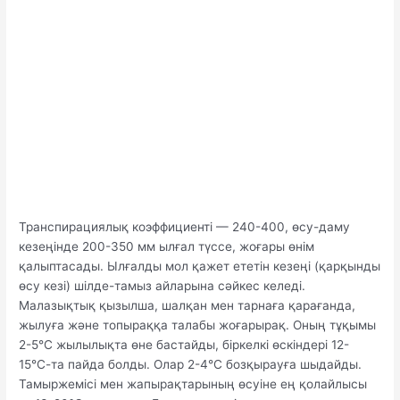
Транспирациялық коэффициенті — 240-400, өсу-даму
кезеңінде 200-350 мм ылғал түссе, жоғары өнім
қалыптасады. Ылғалды мол қажет ететін кезеңі (қарқынды
өсу кезі) шілде-тамыз айларына сәйкес келеді.
Малазықтық қызылша, шалқан мен тарнаға қарағанда,
жылуға және топыраққа талабы жоғарырақ. Оның тұқымы
2-5°С жылылықта өне бастайды, біркелкі өскіндері 12-
15°С-та пайда болды. Олар 2-4°С бозқырауға шыдайды.
Тамыржемісі мен жапырақтарының өсуіне ең қолайлысы