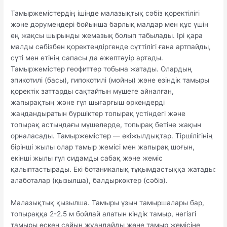
Тамыржемістердің ішінде малазықтық сәбіз қоректілігі
және дәрумендері бойынша барлық малдар мен құс үшін
ең жақсы шырынды жемазық болып табылады. Ірі қара
малды сәбізбен қоректендіргенде сүттілігі ғана артпайды,
сүті мен етінің сапасы да әжептәуір артады.
Тамыржемістер геофиттер тобына жатады. Олардың
эпикотилі (басы), гипокотилі (мойны) және өзіндік тамыры
қоректік заттарды сақтайтын мүшеге айналған,
жапырақтың және гүл шығарғыш өркендерді
жандандыратын бүршіктер топырақ үстіндегі және
топырақ астындағы мүшелерде, топырақ бетіне жақын
орналасады. Тамыржемістер — екіжылдықтар. Тіршілігінің
бірінші жылы олар тамыр жемісі мен жапырақ шоғын,
екінші жылы гүл сидамды сабақ және жеміс
қалыптастырады. Екі ботаникалық тұқымдастыққа жатады:
алаботалар (қызылша), балдыркөктер (сәбіз).
Малазықтық қызылша. Тамыры ұзын тамыршалары бар,
топыраққа 2-2.5 м бойлай алатын кіндік тамыр, негізгі
тамыры өскен сайын жуандайды жөне тамыр жемісіне