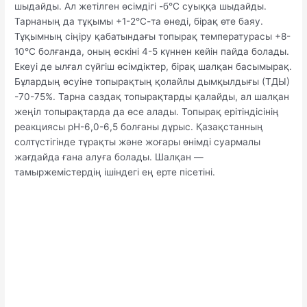
шыдайды. Ал жетілген өсімдігі -б°С суыққа шыдайды.
Тарнаның да тұқымы +1-2°С-та өнеді, бірақ өте баяу.
Тұқымның сіңіру қабатындағы топырақ температурасы +8-
10°С болғанда, оның өскіні 4-5 күннен кейін пайда болады.
Екеуі де ылғал сүйгіш өсімдіктер, бірақ шалқан басымырақ.
Бұлардың өсуіне топырақтың қолайлы дымқылдығы (ТДЫ)
-70-75%. Тарна саздақ топырақтарды қалайды, ал шалқан
жеңіл топырақтарда да өсе алады. Топырақ ерітіндісінің
реакциясы рН-6,0-6,5 болғаны дұрыс. Қазақстанның
солтүстігінде тұрақты және жоғары өнімді суармалы
жағдайда ғана алуға болады. Шалқан —
тамыржемістердің ішіндегі ең ерте пісетіні.