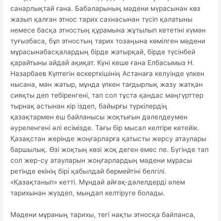
санарлықтай ғана. Бабаларының мәдени мүрасынан көз
жазып қалған этнос тарих сахнасынан түсіп қалатыны
немесе басқа этностың құрамына жұтылып кететіні күмән
туғызбаса, бұл этностың тарих тозаңына көмілген мәдени
мұрасынабасқалардың бірде жатырқай, бірде түсінбей
қарайтыны айдай ақиқат. Күні кеше ғана Елбасымыз Н.
Назарбаев Күлтегін ескерткішінің Астанаға келуінде үлкен
нысана, мән жатыр, мұнда үлкен тағдырлық жазу жатқан
сияқты деп тебіренгені, тап сол тұста қандас мәңгүрттер
тырнақ астынан кір іздеп, байырғы түркілердің
қазақтармен еш байланысы жоқтығын дәлелдеумен
әуреленгені әлі есімізде. Тағы бір мысал келтіре кетейік.
Қазақстан жерінде жоңғарларға қатысты жерсу атаулары
баршылық. Өзі жоқтың көзі жоқ деген емес пе. Бүгінде тап
сол жер-су атауларын жоңғарлардың мәдени мұрасы
ретінде екінің бірі қабылдай бермейтіні белгілі.
«Қазақтанып» кетті. Мұндай айғақ-дәлелдерді әлем
тарихынан жүздеп, мыңдап келтіруге болады.
Мәдени мұраның тарихы, тегі нақты этносқа байланса,