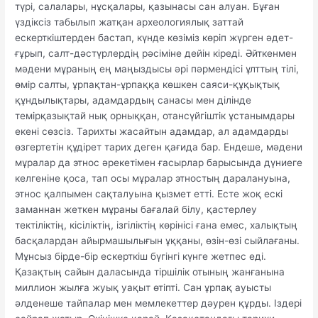
түрі, салалары, нұсқалары, қазынасы сан алуан. Бұған
үздіксіз табылып жатқан археологиялық заттай
ескерткіштерден бастап, күнде көзіміз көріп жүрген әдет-
ғұрып, салт-дәстүрлердің рәсіміне дейін кіреді. Әйткенмен
мәдени мұраның ең маңыздысы әрі пәрмендісі ұлттың тілі,
өмір салты, ұрпақтан-ұрпаққа көшкен саяси-құқықтық
құндылықтары, адамдардың санасы мен ділінде
темірқазықтай нық орныққан, отансүйгіштік ұстанымдары
екені сөзсіз. Тарихты жасайтын адамдар, ал адамдарды
өзгертетін құдірет тарих деген қағида бар. Ендеше, мәдени
мұралар да этнос әрекетімен ғасырлар барысында дүниеге
келгеніне қоса, тап осы мұралар этностың даралануына,
этнос қалпымен сақталуына қызмет етті. Есте жоқ ескі
заманнан жеткен мұраны бағалай білу, қастерлеу
тектіліктің, кісіліктің, ізгіліктің көрінісі ғана емес, халықтың
басқалардан айырмашылығын ұққаны, өзін-өзі сыйлағаны.
Мұнсыз бірде-бір ескерткіш бүгінгі күнге жетпес еді.
Қазақтың сайын даласында тіршілік отының жанғанына
миллион жылға жуық уақыт өтіпті. Сан ұрпақ ауысты
әлденеше тайпалар мен мемлекеттер дәурен құрды. Іздері