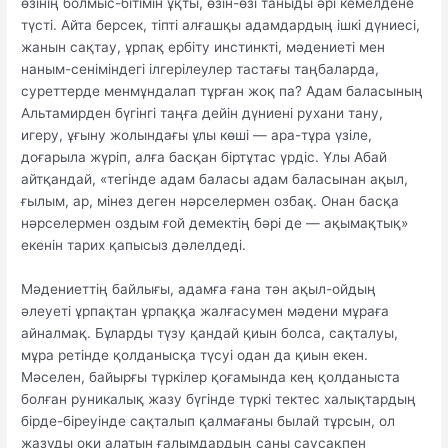
өзінің болмыс-бітімін ұқты, өзін-өзі таныды әрі кемелдене
түсті. Айта берсек, тіпті алғашқы адамдардың ішкі дүниесі,
жанын сақтау, ұрпақ ербіту инстинкті, мәдениеті мен
наным-сеніміндегі ілгерілеулер тастағы таңбаларда,
суреттерде менмұндалап тұрған жоқ па? Адам баласының
Альтамирден бүгінгі таңға дейін дүниені рухани тану,
игеру, ұғыну жолындағы ұлы көші — ара-тұра үзіле,
доғарыла жүріп, алға басқан біртұтас үрдіс. Ұлы Абай
айтқандай, «тегінде адам баласы адам баласынан ақыл,
ғылым, ар, мінез деген нәрселермен озбақ. Онан басқа
нәрселермен оздым ғой демектің бәрі де — ақымақтық»
екенін тарих қапысыз дәлелдеді.
Мәдениеттің байлығы, адамға ғана тән ақыл-ойдың
әлеуеті ұрпақтан ұрпаққа жалғасумен мәдени мұраға
айналмақ. Бұларды түзу қандай қиын болса, сақталуы,
мұра ретінде қолданысқа түсуі одан да қиын екен.
Мәселен, байырғы түркілер қоғамында кең қолданыста
болған руникалық жазу бүгінде түркі тектес халықтардың
бірде-біреуінде сақталып қалмағаны былай тұрсын, ол
жазуды оқи алатын ғалымдардың саны саусақпен