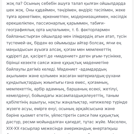
жоқ па? Осының себебін ашуға талап қылған ойшылдарда
шек жоқ. Оны құдаймен, тәңірімен, өндіріс тәсілімен, жеке
тұлға әрекетімен, өркениетпен, модернизациямен, нәсілдік
ерекшелікпен, пассионарлық қарыммен, табиғи-
географиялық орта ықпалымен, т. б. факторлармен
байланыстырған ойшылдар мен ілімдердің атын атап, түсін
түстемей-ақ, бірден өз ойымызды айтар болсақ, яғни ең
маңыздысын ауызға алсақ, қоғам мен мемлекеттің
құдіреті де, қасіреті де «мәдениет» деген ұғым-түсінікке,
бірінші кезекте саяси және құқықтық мәдениетіне
байлаулы дегіміз келеді. Мәдениет -адамдардың
ақылымен және қолымен жасаған материалдық-рухани
құндылықтардың жиынтығы ғана емес, қоғамның,
мемлекеттің, әрбір адамның, баршаның есеюі, жетілуі,
кемелденуі, бойындағы жасампаздықәлеуеттің, таным
қабілетінің ашылуы, нақты жаңалықтар, нәтижелер түрінде
жүзеге асуы, емірге енуі, осының әрқайсысына және
бәріне қызмет ететін, үйлестіретін саяси һәм құқықтық
дәстүр, ресми мойындалған қағидат, тұтас жүйе. Мәселен,
ХІХ-ХХ ғасырлар межесінде американдық өнертапқыш