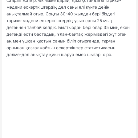
сайрап жатыр. Өкінішке қарай, Қазақстандағы тарихи-
мәдени ескерткіштердің дәл саны әлі күнге дейін
анықталмай отыр. Соңғы 30-40 жылдан бері біздегі
тарихи-мәдени ескерткіштердің ұзын саны 25 мың
дегеннен танбай келдік. Былтырдан бері олар 35 мың екен
дегенді ести бастадық. Ұлан-байтақ жеріміздегі жүгірген
аң мен үшқан құстың санын біліп отырғанда, тұрған
орнынан қозғалмайтын ескерткіштер статистикасын
дәлме-дәл анықтау қиын шаруа емеc шығар, сірә.