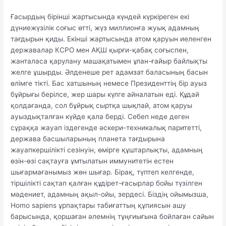
Ғасырдың бірінші жартысында күндей күркіреген екі
дүниежүзілік соғыс өтті, жүз миллионға жуық адамның
тағдырын қиды. Екінші жартысында атом қаруын иеленген
державалар КСРО мен АҚШ қырғи-қабақ соғыспен,
жанталаса қарулану машақатымен ұлан-ғайыр байлықты
желге ұшырды. Әлденеше рет адамзат баласының басын
өлімге тікті. Бас хатшының немесе Президенттің бір ауыз
бұйрығы берілсе, жер шары күлге айналатын еді. Құдай
қолдағанда, сол бұйрық сыртқа шықпай, атом қаруы
ауыздықталған күйде қала берді. Себеп неде деген
сұраққа жауап іздегенде әскери-техникалық паритетті,
держава басшыларының планета тағдырына
жауапкершілікті сезінуін, өмірге құштарлықты, адамның
өзін-өзі сақтауға ұмтылатын иммунитетін естен
шығармағанымыз жөн шығар. Бірақ, түптеп келгенде,
тіршілікті сақтап қалған құдірет-ғасырлар бойы түзілген
мәдениет, адамның ақыл-ойы, зердесі. Біздің ойымызша,
Homo sapiens ұрпақтары табиғаттың құпиясын ашу
барысында, қоршаған әлемнің тұңғиығына бойлаған сайын