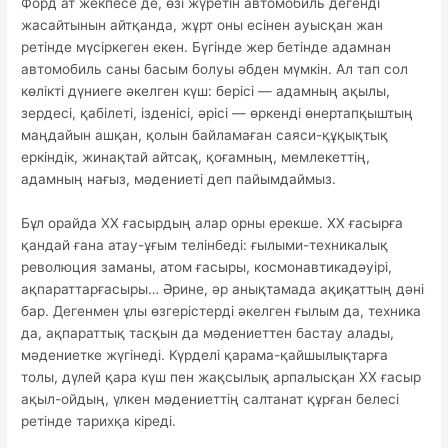
Форд ат жекпесе де, өзі жүретін автомобиль дегенді
жасайтынын айтқанда, жұрт оны есінен ауысқан жан
ретінде мүсіркеген екен. Бүгінде жер бетінде адамнан
автомобиль саны басым болуы әбден мүмкін. Ал тап сол
көлікті дүниеге әкелген күш: берісі — адамның ақылы,
зердесі, қабілеті, ізденісі, әрісі — өркенді өнертапқыштың
маңдайын ашқан, қолын байламаған саяси-құқықтық
еркіндік, жинақтай айтсақ, қоғамның, мемлекеттің,
адамның нағыз, мәдениеті деп пайымдаймыз.
Бұл орайда XX ғасырдың алар орны ерекше. XX ғасырға
қандай ғана атау-ұғым телінбеді: ғылыми-техникалық
революция заманы, атом ғасыры, космонавтикадәуірі,
ақпараттарғасыры… Әрине, әр анықтамада ақиқаттың дәні
бар. Дегенмен ұлы өзгерістерді әкелген ғылым да, техника
да, ақпараттық тасқын да мәдениеттен бастау алады,
мәдениетке жүгінеді. Күрделі қарама-қайшылықтарға
толы, дүлей қара күш пен жақсылық арпалысқан XX ғасыр
ақыл-ойдың, үлкен мәдениеттің салтанат құрған белесі
ретінде тарихқа кіреді.