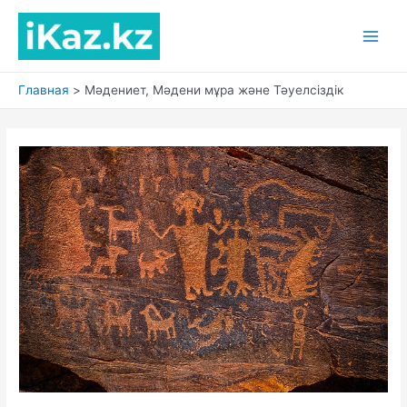
Перейти
к
Main
содержимому
Men
Главная
Мәдениет, Мәдени мұра және Тәуелсіздік