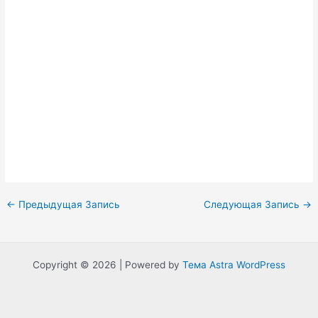
Навигация
←
Предыдущая Запись
Следующая Запись
→
по
записям
Copyright © 2026 | Powered by
Тема Astra WordPress