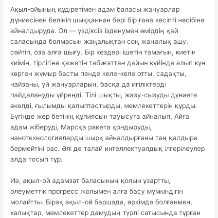
Ақыл-ойының құдіретімен адам баласы жануарлар
дүниесінен белініп шыққаннан бері бір ғана кәсіпті нәсібіне
айналдыруда. Ол — үздіксіз ізденумен өмірдің қай
саласында болмасын жаңалықтан соң жаңалық ашу,
сөйтіп, оза алға шығу. Бір кездері ішетін тамағын, киетін
киімін, тірлігіне қажетін табиғаттан дайын күйінде алып күн
көрген жүмыр басты пенде келе-келе отты, садақты,
найзаны, үй жануарларын, басқа да игіліктерді
пайдалануды үйренді. Тілі шықты, жазу-сызуды дүниеге
әкелді, ғылымды қалыптастырды, мемлекеттерін құрды.
Бүгінде жер бетінің құпиясын тауысуға айналып, Айға
адам жіберуді, Марсқа ракета қондыруды,
нанотехнологияларды шырқ айналдырғаны таң қалдыра
бермейтіні рас. Әлі де талай интеллектуалдық ілгерілеулер
алда тосып тұр.
Иә, ақыл-ой адамзат баласының қолын ұзартты,
әлеуметтік прогресс жолымен алға басу мүмкіндігін
молайтты. Бірақ ақыл-ой баршада, әркімде болғанмен,
халықтар, мемлекеттер дамудың түрлі сатысында тұрған