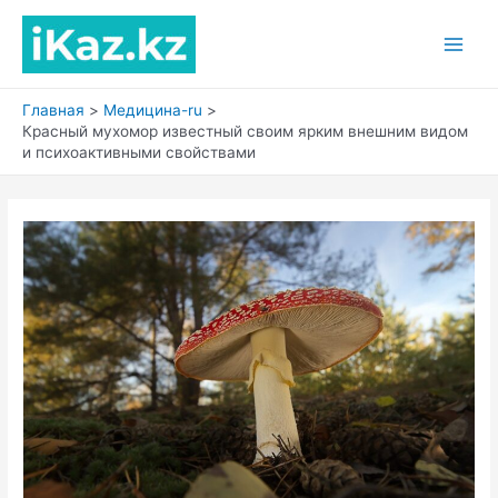
Перейти
к
Main
содержимому
Men
Главная
Медицина-ru
Красный мухомор известный своим ярким внешним видом
и психоактивными свойствами