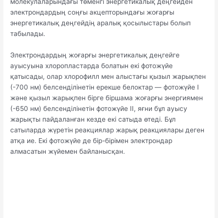
молекулаларындағы төменгі энергетикалық деңгейден
электрондардың соңғы акцепторындағы жоғарғы
энергетикалық деңгейдің аралық қосылыстары болып
табылады.
Электрондардың жоғарғы энергетикалық деңгейге
ауысуына хлоропластарда болатын екі фотожүйе
қатысады, олар хлорофилл мен алыстағы қызыл жарықпен
(-700 нм) белсенділінетін ерекше белоктар — фотожүйе I
және қызыл жарықпен бірге біршама жоғарғы энергиямен
(-650 нм) белсенділінетін фотожүйе II, яғни бұл ауысу
жарықты пайдаланған кезде екі сатыда өтеді. Бұл
сатыларда жүретін реакциялар жарық реакциялары деген
атқа ие. Екі фотожүйе де бір-бірімен электрондар
алмасатын жүйемен байланысқан.