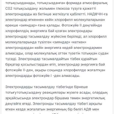
тотықсызданады, тотықсызданған формада атмосфералық
С02 тотықсыздану жолымен глюкоза түзуге қажетті
электрондарды өз бетінше жеткізуге қабілетті. НАДФЧН-ға
электрондар өткеннен кейін хлорофилл молекулаларынан
ерекше «зияндар» ғана қалады. Фотожүйе II деңгейінде
хлорофиллдің энергияға бай қозған электрондары
электрондар тасымалдау жүйесіне беріледі, ал хлорофилл
молекулаларында түзілген «зияндар» «кеткен»
электрондардан кейін энергияға кедей электрондармен
алмасады, олар молекулалық оттек түзетін тотыққан судан
түседі. Электрондар тасымалдайтын тізбек құрайтын
бірқатар қосылыстардан өтіп, электрондар энергияға бай
фотожүйе ІІ-ден, ақыры соңында хлорофиллде жоғалтқан
электрондарды фотожүйе I -ден алмасады.
Электрондарды тасымалдау тізбегінде бірнеше
тотығутотықсыздану реакциялары жүзеге асады, олардың
эрқайсысында электрондар біршама төмен энергетиклық
деңгейге өтеді. Электронды тасымалдау тізбегі арқылы
өткен кезде жоғалатын энергияның бір бөлігі АДФ мен