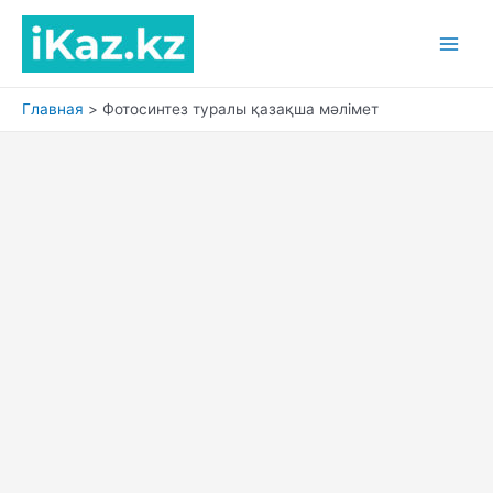
Перейти
к
Main
содержимому
Men
Главная
Фотосинтез туралы қазақша мәлімет