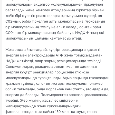
молекулаларын акцептор молекулаларымен тіркелуінен
басталады және көміртек атомдарының бірқатар бірінен
кейін бірі жүретін реакцияларға қатысуымен жүреді, ол
С02-ның әрбір тіркелген алты молекуласына глюкозаның
бір молекуласының түзілуіне алып келеді, осыған орай
СО0-ның бір молекуласының байлануы НАДФ-Н-ның екі
молекуласының шығыны қамтамасыз етеді.
Жоғарыда айтылғандай, күңгірт реакцияларға қажетті
энергия мен электрондарды АТФ және тотықсызданған
НАДФ жеткізеді, олар жарық реакцияларында түзіледі.
Сонымен жарық реакцияларынан түзілген химиялық
энергия күңгірт реакциялар процесінде глюкоза
молекулаларында тұрақтанады. Ақыр соңында глюкозадан
крахмал түзіледі, ол оның жоғары молекулалы полимері
болып табылады, онда қорланған көміртектің атомдары да,
энергия да болады. Полимерленген глюкоза целлюлозаны
түзейді. Жер жүзінің жасыл өсімдіктерінің
жапырақтарында және суқоймаларындағы
фитопланктонда жыл сайын 150 млр.-қа жуық тонна