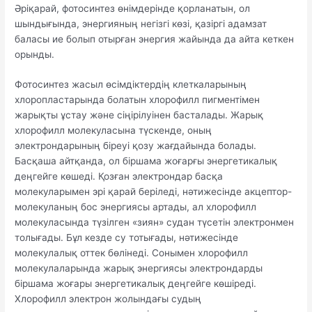
Әріқарай, фотосинтез өнімдерінде қорланатын, ол
шындығында, энергияның негізгі көзі, қазіргі адамзат
баласы ие болып отырған энергия жайында да айта кеткен
орынды.
Фотосинтез жасыл өсімдіктердің клеткаларының
хлоропластарында болатын хлорофилл пигментімен
жарықты ұстау және сіңірілуінен басталады. Жарық
хлорофилл молекуласына түскенде, оның
электрондарының біреуі қозу жағдайында болады.
Басқаша айтқанда, ол біршама жоғарғы энергетикалық
деңгейге көшеді. Қозған электрондар басқа
молекуларымен эрі қарай беріледі, нәтижесінде акцептор-
молекуланың бос энергиясы артады, ал хлорофилл
молекуласында түзілген «зиян» судан түсетін электронмен
толығады. Бұл кезде су тотығады, нәтижесінде
молекулалық оттек бөлінеді. Сонымен хлорофилл
молекулаларында жарық энергиясы электрондарды
біршама жоғары энергетикалық деңгейге көшіреді.
Хлорофилл электрон жолындағы судың