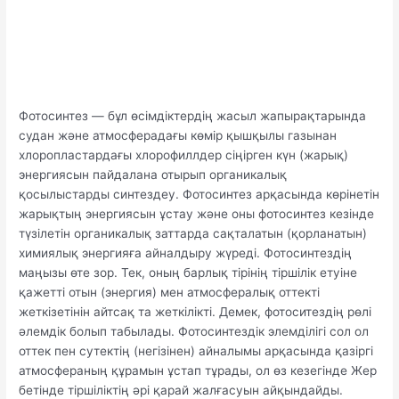
Фотосинтез — бұл өсімдіктердің жасыл жапырақтарында
судан және атмосферадағы көмір қышқылы газынан
хлоропластардағы хлорофиллдер сіңірген күн (жарық)
энергиясын пайдалана отырып органикалық
қосылыстарды синтездеу. Фотосинтез арқасында көрінетін
жарықтың энергиясын ұстау және оны фотосинтез кезінде
түзілетін органикалық заттарда сақталатын (қорланатын)
химиялық энергияға айналдыру жүреді. Фотосинтездің
маңызы өте зор. Тек, оның барлық тірінің тіршілік етуіне
қажетті отын (энергия) мен атмосфералық оттекті
жеткізетінін айтсақ та жеткілікті. Демек, фотоситездің рөлі
әлемдік болып табылады. Фотосинтездік элемділігі сол ол
оттек пен сутектің (негізінен) айналымы арқасында қазіргі
атмосфераның құрамын ұстап тұрады, ол өз кезегінде Жер
бетінде тіршіліктің әрі қарай жалғасуын айқындайды.