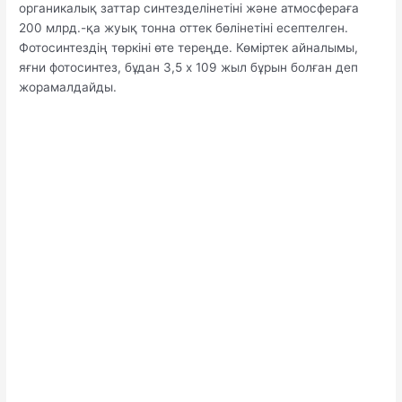
органикалық заттар синтезделінетіні және атмосфераға
200 млрд.-қа жуық тонна оттек бөлінетіні есептелген.
Фотосинтездің төркіні өте тереңде. Көміртек айналымы,
яғни фотосинтез, бұдан 3,5 х 109 жыл бұрын болған деп
жорамалдайды.