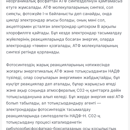
неорганикалық фосфаттан АТФ синтезделінуін қамтамасыз
етуге жұмсалады. АТФ молекулаларының синтезі, сол
сияқты, фотожүйе І-н байланысты деп санайды, онда
циклді электрондар ағысы болады, оның мәні сол,
акцептормен ұсталған электрондар цитохром В арқылы
хлорофиллге қайтады. Бұл кезде электрондар тасымалдау
жүйелерінің реакцияларында босаған энергия, оларда
электрондар «төмен» қозғалады, АТФ молекулаларының
синтезі ретінде қорланады.
Фотосинтездің жарық реакцияларының нэтижесінде
жоғарғы энергетикалық АТФ және тотықсызданған НАДФ
түзіледі, олар соңғыларын энергиямен жабдықтайды, бұл
күңгірт реакциялар деп аталады, бұлар жарықсыз өтеді
жэне ақыр соңында атмосфералық С02-ң қанттарға дейін
тотықсыздануына алып келеді. Бұл жерде энергия көзі АТФ
болып табылады, ал тотықсыздандыру агенті —
электрондарды фотосинтездік тасымалдау
реакцияларында синтезделетін НАДФ-Н. С02-ң
тотықсыздану процесі катализденетін
рибулозобисфосфаткар-боксилазаның осы қосылыстың