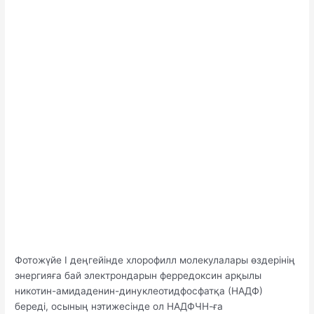
Фотожүйе I деңгейінде хлорофилл молекулалары өздерінің
энергияға бай электрондарын ферредоксин арқылы
никотин-амидаденин-динуклеотидфосфатқа (НАДФ)
береді, осының нэтижесінде ол НАДФЧН-ға