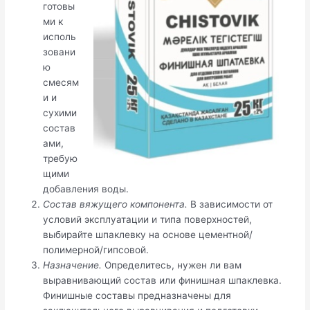
готовы
ми к
исполь
зовани
ю
смесям
и и
сухими
состав
ами,
требую
щими
добавления воды.
Состав вяжущего компонента.
В зависимости от
условий эксплуатации и типа поверхностей,
выбирайте шпаклевку на основе цементной/
полимерной/гипсовой.
Назначение.
Определитесь, нужен ли вам
выравнивающий состав или финишная шпаклевка.
Финишные составы предназначены для