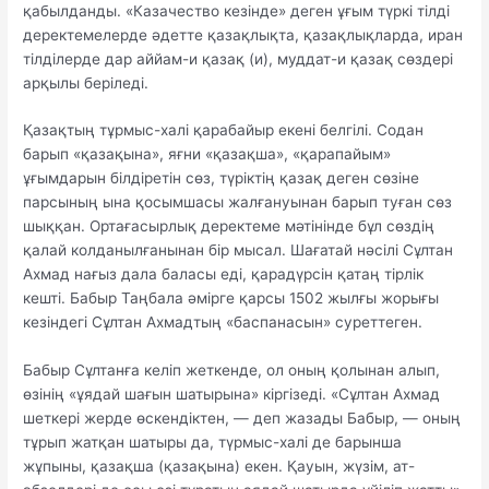
қабылданды. «Казачество кезінде» деген ұғым түркі тілді
деректемелерде әдетте қазақлықта, қазақлықларда, иран
тілділерде дар аййам-и қазақ (и), муддат-и қазақ сөздері
арқылы беріледі.
Қазақтың тұрмыс-халі қарабайыр екені белгілі. Содан
барып «қазақына», яғни «қазақша», «қарапайым»
ұғымдарын білдіретін сөз, түріктің қазақ деген сөзіне
парсының ына қосымшасы жалғануынан барып туған сөз
шыққан. Ортағасырлық деректеме мәтінінде бұл сөздің
қалай колданылғанынан бір мысал. Шағатай нәсілі Сұлтан
Ахмад нағыз дала баласы еді, қарадүрсін қатаң тірлік
кешті. Бабыр Таңбала әмірге қарсы 1502 жылғы жорығы
кезіндегі Сұлтан Ахмадтың «баспанасын» суреттеген.
Бабыр Сұлтанға келіп жеткенде, ол оның қолынан алып,
өзінің «ұядай шағын шатырына» кіргізеді. «Сұлтан Ахмад
шеткері жерде өскендіктен, — деп жазады Бабыр, — оның
тұрып жатқан шатыры да, түрмыс-халі де барынша
жұпыны, қазақша (қазақына) екен. Қауын, жүзім, ат-