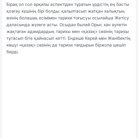
Бірақ ол сол әрқилы аспектіден тұратын үрдістің ең басты
қозғау күшінің бірі болды: қалыптасып жатқан халықтың
өзінің болашақ есімімен тарихи тоғысуы осылайша Жетісу
даласында жүзеге асты. Осыдан былай Орыс хан әулетін
жақтаған адамдардың тарихы мен «қазақ» сөзінің тарихы
тұтасып біте қайнасып кетті. Ендеше Керей мен Жанібектің
көшуі «қазақ» сөзінің де тарихи тағдырын біржола шешіп
берді.