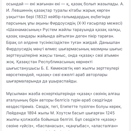
осындай — екі жағынан екі — қ, қазақ болып жазылады. А.
И. Левшиннің қазақтар туралы кітабы жарық көрген
уақыттан бері (1832) кейбір ғалымдардың еңбегінде
парсының ұлы ақыны Фирдоусидің (X-XI ғасырлар межесі)
«Шахнамасының» Рүстем жайлы тарауында қазақ халқы,
қазақ хандары жайында айтылған деген пікір тараған.
Бірақ ол әлдене түсініксіздіктен туған жағдай. Данышпан
Фирдоусидің мәңгі өлмес шығармасының мазмұны шығыс
зерттеушілеріне жақсы таныс, онда «қазақ» сөзі атымен
жоқ. Қазақстан Республикасының көрнекті
шығыстанушысы Б. Е. Көмековтің көп жылғы зерттеулері
көрсеткендей, «қазақ» сөзі ежелгі араб авторлары
шығармаларында да ұшыраспайды.
Мұсылман жазба ескерткіштерінде «қазақ» сөзінің алғаш
аталуының бірін авторы белгісіз түрік-араб сөздігінде
кездестіреміз. Сөздік, тегі, Египетте түзілген болуы керек,
Лейденде 1894 жылы М. Хоутсм басып шығарған 1245
жылғы қолжазба бойынша белгілі. Бұл сөздікте «қазақ»
сөзіне «үйсіз», «баспанасыз», «қаңғыбас», «аласталған»