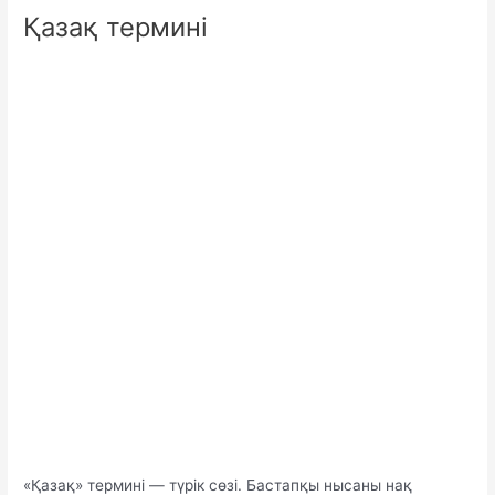
Қазақ термині
«Қазақ» термині — түрік сөзі. Бастапқы нысаны нақ