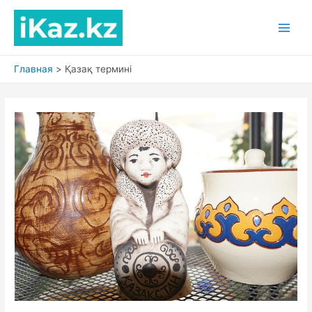
Перейти
к
Main
содержимому
Men
Главная
Қазақ термині