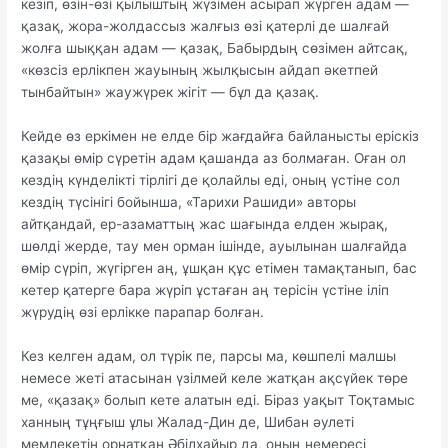
кезіп, өзін-өзі қылыштың жүзімен асырап жүрген адам —
қазақ, жора-жолдассыз жалғыз өзі қатерлі де шалғай
жолға шыққан адам — қазақ, Бабырдың сөзімен айтсақ,
«көзсіз ерлікпен жауының жылқысын айдап әкетпей
тынбайтын» жаужүрек жігіт — бұл да қазақ.
Кейде өз еркімен не елде бір жағдайға байланысты еріскіз
қазақы өмір сүретін адам қашанда аз болмаған. Оған ол
кездің күнделікті тірлігі де қолайлы еді, оның үстіне сол
кездің түсінігі бойынша, «Тарихи Рашиди» авторы
айтқандай, ер-азаматтың жас шағында елден жырақ,
шөлді жерде, тау мен орман ішінде, ауылынан шалғайда
өмір сүріп, жүгірген аң, ұшқан құс етімен тамақтанып, бас
кетер қатерге бара жүріп ұстаған аң терісін үстіне іліп
жүрудің өзі ерлікке парапар болған.
Кез келген адам, ол түрік пе, парсы ма, көшпелі малшы
немесе жеті атасынан үзілмей келе жатқан ақсүйек төре
ме, «қазақ» болып кете алатын еді. Біраз уақыт Тоқтамыс
ханның тұңғыш ұлы Жалад-Дин де, Шибан әулеті
мемлекетін орнатқан Әбілхайыр да, оның немересі