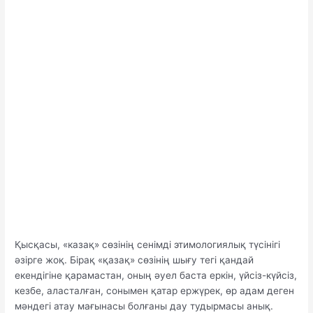
Қысқасы, «казақ» сөзінің сенімді этимологиялық түсінігі
әзірге жоқ. Бірақ «қазақ» сөзінің шығу тегі қандай
екендігіне қарамастан, оның әуел баста еркін, үйсіз-күйсіз,
кезбе, аласталған, сонымен қатар ержүрек, өр адам деген
мәндегі атау мағынасы болғаны дау тудырмасы анық.