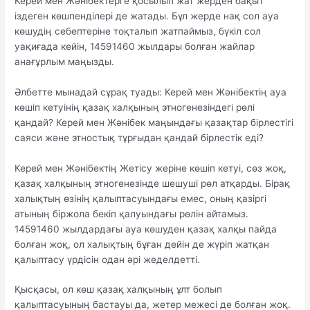
Керей мен Жәнібектерге қосылып жат жерден бақыт
іздеген көшпенділері де жатады. Бұл жерде нақ сол ауа
көшудің себептеріне тоқталып жатпаймыз, бүкіл сол
уақиғада кейін, 14591460 жылдары болған жайлар
анағұрлым маңызды.
Әлбетте мынадай сұрақ туады: Керей мен Жәнібектің ауа
көшіп кетуінің қазақ халқының этногенезіндегі рөлі
қандай? Керей мен Жәнібек маңындағы қазақтар бірлестігі
саяси және этностық тұрғыдан қандай бірлестік еді?
Керей мен Жәнібектің Жетісу жеріне көшіп кетуі, сөз жоқ,
қазақ халқының этногенезінде шешуші рөл атқарды. Бірақ
халықтың өзінің қалыптасуындағы емес, оның қазіргі
атының біржола бекіп қалуындағы рөлін айтамыз.
14591460 жылдардағы ауа көшуден қазақ халқы пайда
болған жоқ, ол халықтың бұған дейін де жүріп жатқан
қалыптасу үрдісін одан әрі жеделдетті.
Қысқасы, ол көш қазақ халқының ұлт болып
қалыптасуының бастауы да, жетер межесі де болған жоқ.