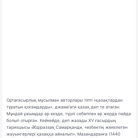
Ортағасырлық мұсылман авторлары тіпті «қазақтардан
тұратын қоғамдарды», джама’ати қазақ деп те атаған.
Мұндай ұжымдар әр кезде, түрлі себеппен әр жерде пайда
болып отырған. Кейкейде, деп жазады XV ғасырдың
тарихшысы Әбдіраззақ Самарқанди, «өзбектің жекелеген
жауынгерлері қазаққа айналып», Мазандаранға (1440