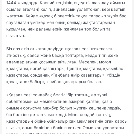
1444 жылдарда Каспий теңізінің оңтүстік жағалау аймағы
осылай аталған) келіп, айналасын ұрлаптонап, кері қайтып
жататын. Кейде «қазақ бірлестігі» таққа таласып жүріп бас
сауғалаған үміткер мен оның сенімді жақтастарынан
құрылған, иен даланы еркін жайлаған топ болып та
шығатын.
Біз сөз етіп отырған дәуірде «қазақ» сөзі жекелеген
этностық, саяси және басқа топтарға, кейде тіпті жеке
адамдар атына қосылып айтылған. Мәселен, моғол
қазақтары, ноғай қазақтары, Дешті қазақтары, қызылбас
қазақтары, сондайақ «Таңбала әмір қазақтары», «біздің
қазақтар» (Бабыр), «шибан қазақтары» болған.
«Қазақ» сөзі сондайақ белгілі бір топтың, әр түрлі
себептермен өз мемлекетінен ажырап қалған, қазір
онымен соғысуға мәжбүр болып жүрген көшпенділердің
бір бөлігіне де таңылып келді. Міне, сондай топтың,
қазақтардың біріне Әбілхайыр хан мемлекетінің оған қарсы
шығып, оның билігінен бөлініп кеткен Орыс хан ұрпактары