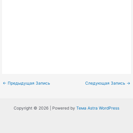
Навигация
←
Предыдущая Запись
Следующая Запись
→
по
записям
Copyright © 2026 | Powered by
Тема Astra WordPress