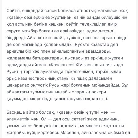
Сөйтіп, ешқандай саяси болмаса этностық мағынасы жоқ
«қазақ» сөзі әрбір өз жұртынан, өзінің заңды билеушісінің
қол астынан бөліне көшкен, сөйтіп тәуекілшілеп өмір
сүруге мәжбүр болған өз еркі өзіндегі адам дегенді
білдіреді. Айта кететін жайт, түріктің осы сөзі орыс тілінде
де сол мағынада қолданылады. Русьте казактар деп
арнаулы бір кәсіппен айналыспайтын адамдарды,
жалдамалы батырақтарды, қысқасы өз еркінше жүрген
адамдарды айтқан. «Казак» сөзі XIV ғасырдың аяғында
Русьтің терістік аумағында тіркелгенімен, тарихшылар
орыс казачествосының отаны Қыпшақ даласымен
шекаралас оңтүстік Русь жері болғанын мойындайды. Бұл
аймақтағы тұрмыстың ыңғайы олардың әскери
қауымдастық ретінде қалыптасуына ықпал етті.
Басқаша айтар болсақ, «қазақ» сөзінің түпкі мәні —
әлеуметтік мән. Ол — дәл осы сәттегі жеке адамның,
ұжымның өз билеушісіне, қоғамға, мемлекетке қатысты
жағдайы, күйі, мәртебесі. Мәселен, айналасына сыймай ел