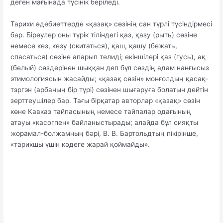
деген мағынада түсінік беріледі.
Тарихи әдебиеттерде «қазақ» сөзінің сан түрлі түсіндірмесі
бар. Біреулер оны түрік тіліндегі қаз, қазу (рыть) сөзіне
немесе кез, кезу (скитаться), қаш, қашу (бежать,
спасаться) сөзіне апарып телиді; екіншілері қаз (гусь), ақ
(белый) сөздерінен шыққан деп бұл сөздің адам нанғысыз
этимологиясын жасайды; «қазақ сөзін» монғолдың қасақ-
тэргэн (арбаның бір түрі) сөзінен шығаруға болатын дейтін
зерттеушілер бар. Тағы бірқатар авторлар «қазақ» сөзін
көне Кавказ тайпасының немесе тайпалар одағының
атауы «касогпен» байланыстырады; алайда бұл сияқты
жорамал-болжамның бәрі, В. В. Бартольдтың пікірінше,
«тарихшы үшін кәдеге жарай қоймайды».