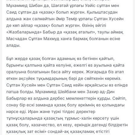
Мұхаммед Шибан да, Шағатай ұрпағы Уәйіс сұлтан мен
Саид сұлтан да «қазақ» болып жүрген. Қылыштасудан
алдына жан салмайтын Әмір Темір ұрпағы Сұлтан Хусейн
де көп айлар «қазақ» болып жүрген. Өзінің әйгілі
«Жазбаларында» Бабыр да «қазақ аталып», таулы аймақ
Масчадан Сұлтан Махмуд ханға бармақ болғанын есіне
алады.
Бұл жерде қазақ болған адамның өз бетінен қайтып,
бұрынғы қалпына қайта келуіне, ежелгі өз ауылына қайта
оралуына болатынын баса айту керек. Жоғарыда біз атап
өткен ақсүйек тұқымдарының бәрі де сөйткенін көреміз.
Сұлтан Хусейн мен Сұлтан Саид кейін әрқайсысы өз елінде
патша болды. Мұхаммед Шейбани мен Захир ад-Дин
Бабырлар өз алдына дербес мемлекеттерін құрды. Сөйтіп,
сонау бір ескі заманда қазақ болу әркімнің өз қолындағы
нәрсе еді. Иран және түркі тілдес деректер
тұпнұсқаларында қазақтың тұрмыс-халін көрсету үшін
қазақ болу, казачество, ел кезу, еркіндік дегенді білдіретін
қазақлық зат есімі» сондай-ақ қазақламақ етістігі