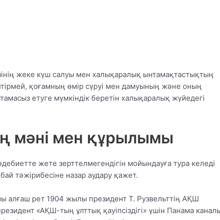
өзінің жеке күш салуы мен халықаралық ынтамақтастықтың
лтірмей, қоғамның өмір сүруі мен дамуының және оның
амасыз етуге мүмкіндік беретін халықаралық жүйедегі
тің мәні мен құрылымы
 әдебиетте жете зерттелмегендігін мойындауға тура келеді
бай тәжірибесіне назар аудару қажет.
ымы алғаш рет 1904 жылы президент Т. Рузвельттің АҚШ
езидент «АҚШ-тың ұлттық қауіпсіздігі» үшін Панама канал