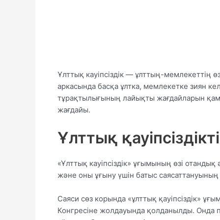
Ұлттық кауіпсіздік — ұлттың-мемлекеттің 
аркасында басқа ұлтка, мемлекетке зиян ке
тұрақтылығының лайықты жағдайларын қамт
жағдайы.
Ұлттық қауіпсіздік
«Ұлттық кауіпсіздік» ұғымының өзі отандық
және оны ұғыну үшін батыс саясаттануының 
Саяси сөз корында «ұлттық қауіпсіздік» ұғ
Конгресіне жолдауында қолданылды. Онда пр