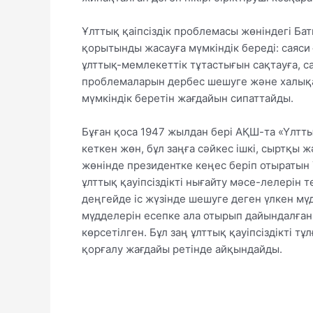
Ұлттық қаіпсіздік проблемасы жөніндегі Ба
қорытынды жасауға мүмкіндік береді: саяси
ұлттық-мемлекеттік тұтастығын сақтауға, с
проблемаларын дербес шешуге және халықар
мүмкіндік беретін жағдайын сипаттайды.
Бұған қоса 1947 жылдан бері АҚШ-та «Үлттық
кеткен жөн, бұл заңға сәйкес ішкі, сыртқы 
жөнінде президентке кеңес беріп отыратын 
ұлттық қауіпсіздікті нығайту мәсе-лелерін 
деңгейде іс жүзінде шешуге деген үлкен мүд
мүдделерін есепке ала отырып дайындалған 
көрсетілген. Бұл заң ұлттық қауіпсіздікті 
қорғалу жағдайы ретінде айқындайды.