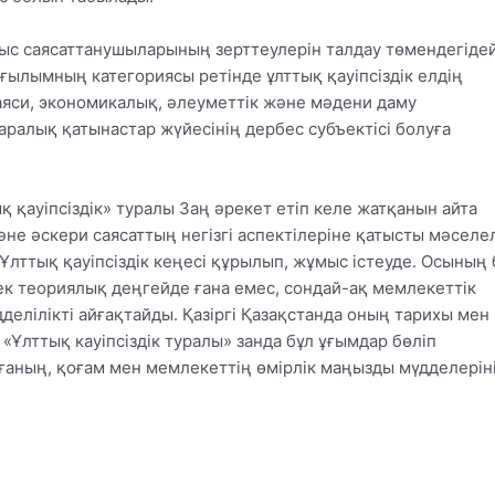
тыс саясаттанушыларының зерттеулерін талдау төмендегіде
 ғылымның категориясы ретінде ұлттық қауіпсіздік елдің
аяси, экономикалық, әлеуметтік және мәдени даму
алық қатынастар жүйесінің дербес субъектісі болуға
 қауіпсіздік» туралы Заң әрекет етіп келе жатқанын айта
және әскери саясаттың негізгі аспектілеріне қатысты мәселе
Ұлттық қауіпсіздік кеңесі құрылып, жұмыс істеуде. Осының 
тек теориялық деңгейде ғана емес, сондай-ақ мемлекеттік
делілікті айғақтайды. Қазіргі Қазақстанда оның тарихы мен
«Ұлттық кауіпсіздік туралы» занда бұл ұғымдар бөліп
тұлғаның, қоғам мен мемлекеттің өмірлік маңызды мүдделерін