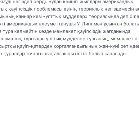
ізуді негіздеп берді. Бұдан кейінгі жылдары американдық
қ қауіпсіздік проблемасы өзінің теориялық негіздемесін а
ымының кайнар көзі «ұлттық мүдделер» теориясында деп біле
кті американдық әлеуметтанушы У. Липпман ұсынған болаты
е тура келмейтін кезде мемлекет қауіпсіздік жағдайында
існамалық тұрғыдан ұлттық мүдделер тұлғаның, мемлекет п
сыртқы қауіп-қатерден корғалғандығының жай-күйі ретіндег
ін құралдар жинағының алғашқы негізі болып саналады.