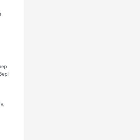
й
лер
бәрі
ің