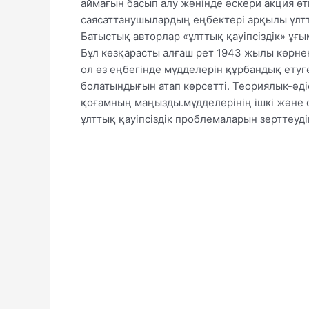
аймағын басып алу жәнінде әскери акция өтк
саясаттанушылардың еңбектері арқылы ұлтты
Батыстық авторлар «ұлттық қауіпсіздік» ұғ
Бұл көзқарасты алғаш рет 1943 жылы көрне
ол өз еңбегінде мүдделерін құрбандық етуг
болатындығын атап көрсетті. Теориялык-әд
қоғамның маңызды.мүдделерінің ішкі және 
ұлттық қауіпсіздік проблемаларын зерттеуд