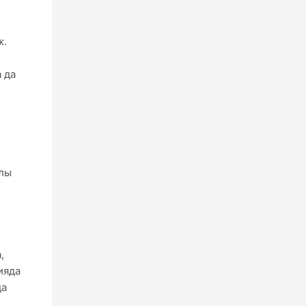
ж.
 да
йлы
,
ияда
да