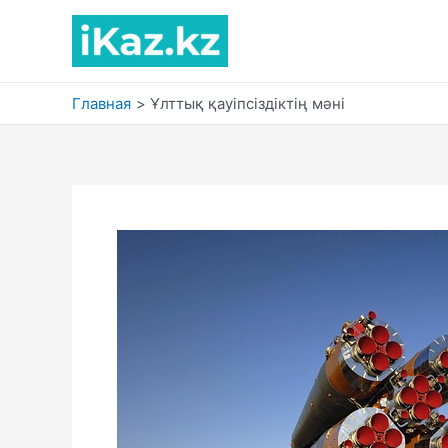
Перейти
к
содержимому
Главная
Ұлттық қауіпсіздіктің мәні