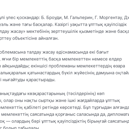
лі үлес қоскандар: Б. Броуди, М. Гальперин, Г. Моргентау, Д
эль және тағы басқалар. Казіргі уақытта ұлттық қауіпсіздік
дау жасау» мектебінің зерттеушілік қызметінде және басқа
ттеу объектісіне айналған.
облемасына талдау жасау әдіснамасында екі бағыт
, яғни бір мемлекеттің басқа мемлекеттен немесе елдер
 айқындайды; екіншісі проблеманы мемлекеттердің өзара
 халықаралык қатынастардың бүкіл жүйесінің дамуына оңта
ті нығайтуды қарастырады.
 анықтаудағы көзқарастарының (тәсілдерінің) көп
 олар оны нақты сыртқы және ішкі жағдайларда ұлттық
лекеттің қабілеті ретінде көрсетеді. Бұл тұрғыдан алғанда
 мемлекеттің саясатында қорғаныс саласында да, дипломат
оқ — олардың бәрі ұлттық қауіпсіздіктің бірыңғай саясатын
рас болып табылады.