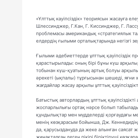
«Ұлттық кауіпсіздік» теориясын жасауға елеу
Шлессинджер, Г.Кан, Г. Киссинджер, Г. Лассу
проблемасы американдық «стратегиялык тал
елдердің ғылыми орталықтарында негізгі зер
Ғылыми әдебиеттерде ұлттық қауіпсіздік пр
қарастырылады: оның бірі бұны күш арқылы
тобынан күш-қуатының артық болуы арқылы
әрекеті (ықпалы) тұрғысынан шешеді, яғни
жағдайлар жасау арқылы ұлттық қауіпсіздік
Батыстық авторлардың ұлттық қауіпсіздікті
жоспарлылығы ортақ нәрсе болып табылады,
құндылықтар мен мүдделерді қорғаудағы мем
менің көзқарасым бойынша, Дж. Кеннедидің
да, қарусыздануда да жеке алынған саясат ж
жинақталған деген пікірі біріктіруші көзқа