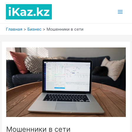
Перейти
к
Main
содержимому
Men
Главная
Бизнес
Мошенники в сети
Мошенники в сети