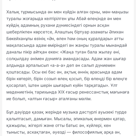
Халық тұрмысында ән мен күйдін алған орны, мән-маңызы
туралы жоғарыда келтірілген ұлы Абай өлеңінде ән мен
күйдің адамның рухани дүниесіндегі орнын асқан
шеберлікпен көрсетсе, Алаштың біртуар азаматы Әлихан
Бөкейханұлы өзінің «Ән, өлен һәм оның құралдары» атты
мақаласында адам өміріндегі ән жанры туралы мынандай
даналы пікір айтқан екен: «Жаңа туған бала жылау әні,
солқылдау әнімен дүнияға амандасады. Адам жан шығар
алдында арпалысып «а-а-а» деп ән салып дүниемен
қоштасады. Осы екі бас ән, ақтық әннің арасында адам
бірін көтеріп, бірін созып өлең қосып, бір өлеңді бір өлеңге
қосарлап, іштен шерін шығарып күйін тарқатады». Ұлт
мәдениетінің тарихында ХІХ ғасыр ренессанстық мағынаға
ие болып, «алтын ғасыр» аталғаны мәлім.
Бұл дәуірде қазақ жерінде музыка дәстүрлі ауызекі түрде
қалыптасып, дамыған. Мысалы, эпикалық өнермен қатар,
қажырлы, жігерлі және отты батыс ән, күйлері, кен
тынысты, аскақтаған, әуезді — философиялық арқа ән,