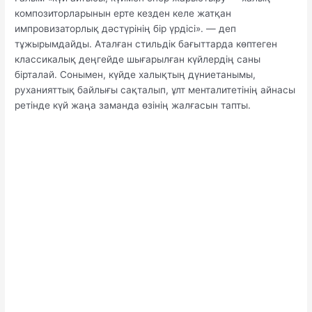
композиторларынын ерте кезден келе жатқан
импровизаторлық дәстүрінің бір үрдісі». — деп
тұжырымдайды. Аталған стильдік бағыттарда көптеген
классикалық деңгейде шығарылған күйлердің саны
бірталай. Сонымен, күйде халықтың дүниетанымы,
руханияттық байлығы сақталып, ұлт менталитетінің айнасы
ретінде күй жаңа заманда өзінің жалғасын тапты.