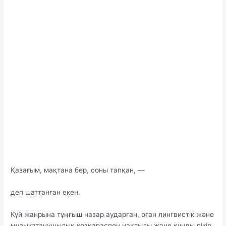
Қазағым, мақтана бер, соны тапқан, —
деп шаттанған екен.
Күй жанрына тұңғыш назар аударған, оған лингвистік және
музыкатанушылық көзқараспен нақтылы және құнды пікір