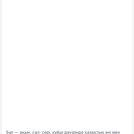
Бұл — ақын, сал, сері, күйші дәуірінде қазақтың әні мен