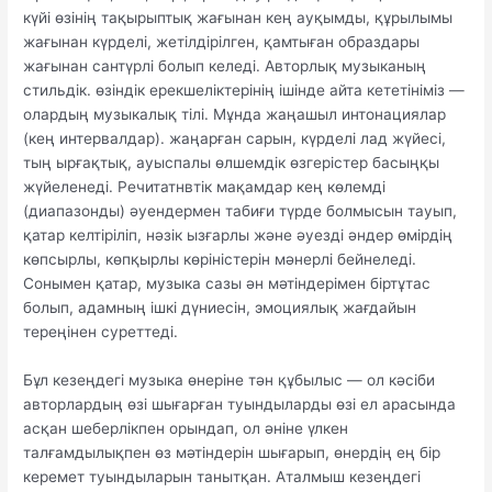
күйі өзінің тақырыптық жағынан кең ауқымды, құрылымы
жағынан күрделі, жетілдірілген, қамтыған образдары
жағынан сантүрлі болып келеді. Авторлық музыканың
стильдік. өзіндік ерекшеліктерінің ішінде айта кететініміз —
олардың музыкалық тілі. Мұнда жаңашыл интонациялар
(кең интервалдар). жаңарған сарын, күрделі лад жүйесі,
тың ырғақтық, ауыспалы өлшемдік өзгерістер басыңқы
жүйеленеді. Речитатнвтік мақамдар кең көлемді
(диапазонды) әуендермен табиғи түрде болмысын тауып,
қатар келтіріліп, нәзік ызғарлы және әуезді әндер өмірдің
көпсырлы, көпқырлы көріністерін мәнерлі бейнеледі.
Сонымен қатар, музыка сазы ән мәтіндерімен біртұтас
болып, адамның ішкі дүниесін, эмоциялық жағдайын
тереңінен суреттеді.
Бұл кезеңдегі музыка өнеріне тән құбылыс — ол кәсіби
авторлардың өзі шығарған туындыларды өзі ел арасында
асқан шеберлікпен орындап, ол әніне үлкен
талғамдылықпен өз мәтіндерін шығарып, өнердің ең бір
керемет туындыларын танытқан. Аталмыш кезеңдегі