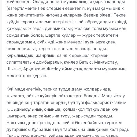
жүйеленеді. Оларда негізгі музыкалық тақырып канонды
(өзгертілмейтін) әдістермен өзектеліп, күй мақамы әндік
және речитативтік ннтонациялармен безендіріледі. Төкпе
күйдің тұрақты элементтері негізгі ой-образдарды екпінді,
қажырлы, жігерлі, динамикалық желіске толы музыкамен
сомдайтын болса, шертпе күйлер — жүрек тербететін
сарындармен, сүйкімді және мәнерлі әуен ырғақпен,
философиялық терең толғаныспен ажарланады.
Құрылымдық, жанрлық, өзіндік ерекшеліктерімен
сипатталатын домбыралық күйлер Батыс, Манғыстау,
Шығыс, Арқа және Жетісу аймақтық аспапты музыканың
мектептерін құрған.
Күй мәдениетінің тарихи түрде даму жолдарында,
мысалға, айтыс күйлерін айта кетуге болады. Маңғыстау
өңірінде кең тараған өнердің бұл түрі фольклорист-ғалым
Қ.Сыдиықұлының ойынша, қолма-қол тұтқиылдан күн
шығарып, өнер сайысына түсу, жарысудан тұрады.
Нақтылы дерек ретінде ол күйші Өскенбайдың түрікмен
дутаршысы Құлбаймен күй тартысына шыққанын келтіреді.
Ғалым «күй айтысы, күймен өнер жарыстыру — халық