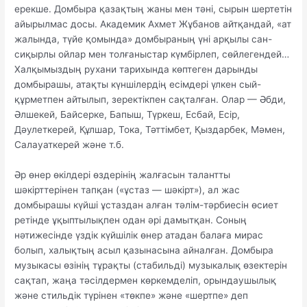
ерекше. Домбыра қазақтың жаны мен тәні, сырын шертетін
айырылмас досы. Академик Ахмет Жұбанов айтқандай, «ат
жалында, түйе қомында» домбыраның үні арқылы сан-
сиқырлы ойлар мен толғаныстар күмбірлеп, сөйлегендей…
Халқымыздың рухани тарихында көптеген дарынды
домбырашы, атақты күншілердің есімдері үлкен сый-
құрметпен айтылып, зеректікпен сақталған. Олар — Әбди,
Әлшекей, Байсерке, Бапыш, Түркеш, Есбай, Есір,
Дәулеткерей, Құлшар, Тока, Тәттімбет, Қыздарбек, Мәмен,
Салауаткерей және т.б.
Әр өнер өкілдері өздерінің жалғасын талантты
шәкірттерінен тапқан («ұстаз — шәкірт»), ал жас
домбырашы күйші ұстаздан алған тәлім-тәрбиесін өсиет
ретінде ұқыптылықпен одан әрі дамытқан. Соның
нәтижесінде үздік күйшілік өнер атадан балаға мирас
болып, халықтың асыл қазынасына айналған. Домбыра
музыкасы өзінің тұрақты (стабильді) музыкалық өзектерін
сақтап, жаңа тәсілдермен көркемделіп, орындаушылық
және стильдік түрінен «төкпе» және «шертпе» деп