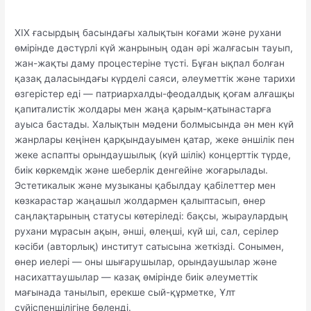
XIX ғасырдың басындағы халықтын коғами және рухани
өмірінде дәстүрлі күй жанрының одан әрі жалғасын тауып,
жан-жақты даму процестеріне түсті. Бұған ықпал болған
қазақ даласындағы күрделі саяси, әлеуметтік және тарихи
өзгерістер еді — патриархалды-феодалдық қоғам алғашқы
қапиталистік жолдары мен жаңа қарым-қатынастарға
ауыса бастады. Халықтын мәдени болмысында ән мен күй
жанрлары кеңінен қарқындауымен қатар, жеке әншілік пен
жеке аспапты орындаушылық (күй шілік) концерттік түрде,
биік көркемдік және шеберлік денгейіне жоғарылады.
Эстетикалык және музыканы қабылдау қабілеттер мен
көзкарастар жаңашыл жолдармен қалыптасып, өнер
саңлақтарының статусы көтеріледі: бақсы, жыраулардың
рухани мұрасын ақын, әнші, өлеңші, күй ші, сал, серілер
кәсіби (авторлық) институт сатысына жеткізді. Сонымен,
өнер иелері — оны шығарушылар, орындаушылар және
насихаттаушылар — казақ өмірінде биік әлеуметтік
мағынада танылып, ерекше сый-құрметке, Ұлт
сүйіспеншілігіне бөленді.