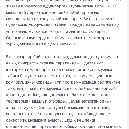
жазған профессор Құдайберген Жұбановтың (1899-1937)
мынандай деректерін келтірейік: «Күйлер халық
музыкасында сирек ұшырайтын нәрсе. Бұл — осы күнгі
Еуропаның симфониясы тәрізді. Мұндай дәрежеге жетісу
үшін халық музыкасы жақсы дамыған болуы керек.
Сондықтан күйлерді қазақ музыкасынын ең жоғарғы
түрінің үлгілері деп білуіміз керек…».
Бұл ғасырлар бойы қалыптасып, дамыған дәстүрлі музыка
өзінің синкреттік түрімен сараланады. Әдетте күй
шығармаларында проза пен поэзия, оған қоса музыка
табиғи біртұтастықта келістіріліп, өте күрделі циклдық
композицияны құрайды. Күй программасында белгіленген
тақырып, сюжет тек музыка арқылы бейнеленіп қоймай,
арасында әңгіме, өлең қосылып, бай және жан-жақты
тәсілдермен ашылып отырады. Заман өзгерген сайын
аспапты музыка бұл дәстүрлі болмысынан жіктелініп,
концерттік (жеке орындаушылық), ансамбльдік және
оркестрлік музыкаға ауысты. Біздің көшпенді
өркениетіміздің тарихында домбыраның орны мен маңызы