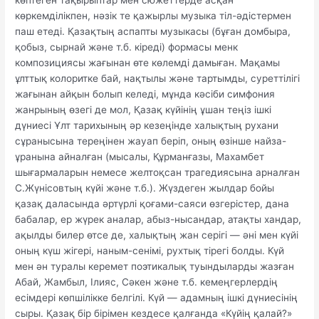
көптеген тақырыптар мен сюжеттерде асқан
көркемділікпен, нәзік те қажырлы музыка тіл-әдістермен
паш етеді. Қазақтың аспапты музыкасы (бұған домбыра,
қобыз, сырнай және т.б. кіреді) формасы менк
композициясы жағынан өте көлемді дамыған. Мақамы
ұлттық колоритке бай, нақтылы және тартымды, суреттілігі
жағынан айқын болып келеді, мұнда кәсіби симфония
жанрының өзегі де мол, Қазақ күйінің ұшан теңіз ішкі
дүниесі Ұлт тарихының әр кезеңінде халықтың рухани
сұранысына тереңінен жауап беріп, оның өзінше найза-
ұранына айналған (мысалы, Құрманғазы, Махамбет
шығармаларын немесе желтоқсан трагедиясына арналған
С.Жүнісовтың күйі және т.б.). Жүздеген жылдар бойы
қазақ даласында әртүрлі қоғами-саяси өзгерістер, дана
бабалар, ер жүрек аналар, абыз-нысандар, атақты хандар,
ақылды билер өтсе де, халықтың жан серігі — әні мен күйі
оның күш жігері, наным-сенімі, рухтық тірегі болды. Күй
мен ән туралы керемет поэтикалық туындыларды жазған
Абай, Жамбыл, Ілияс, Сәкен және т.б. кемеңгерлердің
есімдері көпшілікке белгілі. Күй — адамның ішкі дүниесінің
сыры. Қазақ бір бірімен кездесе қалғанда «Күйің қалай?»