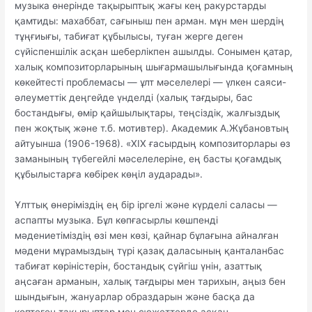
музыка өнерінде тақырыптық жағы кең ракурстарды
қамтиды: махаббат, сағыныш пен арман. мұн мен шердің
тұңғиығы, табиғат құбылысы, туған жерге деген
сүйіспеншілік асқан шеберлікпен ашылды. Сонымен қатар,
халық композиторларының шығармашылығында қоғамның
көкейтесті проблемасы — ұлт мәселелері — үлкен саяси-
әлеуметтік деңгейде үнделді (халық тағдыры, бас
бостандығы, өмір қайшылықтары, теңсіздік, жалғыздық
пен жоқтық және т.б. мотивтер). Академик А.Жұбановтың
айтуынша (1906-1968). «XIX ғасырдың композиторлары өз
заманының түбегейлі мәселелеріне, ең басты қоғамдық
құбылыстарға көбірек көңіл аударады».
Ұлттық өнеріміздің ең бір іргелі және күрделі саласы —
аспапты музыка. Бұл көпғасырлы көшпенді
мәдениетіміздің өзі мен көзі, қайнар бұлағына айналған
мәдени мұрамыздың түрі қазақ даласының қанталанбас
табиғат көріністерін, бостандық сүйгіш үнін, азаттық
аңсаған арманын, халық тағдыры мен тарихын, аңыз бен
шындығын, жануарлар образдарын және басқа да