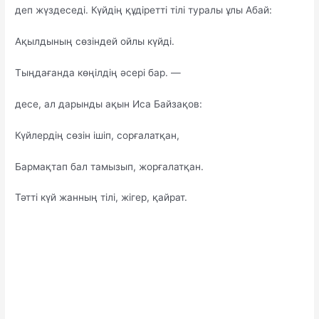
деп жүздеседі. Күйдің құдіретті тілі туралы ұлы Абай:
Ақылдының сөзіндей ойлы күйді.
Тыңдағанда көңілдің әсері бар. —
десе, ал дарынды ақын Иса Байзақов:
Күйлердің сөзін ішіп, сорғалатқан,
Бармақтап бал тамызып, жорғалатқан.
Тәтті күй жанның тілі, жігер, қайрат.