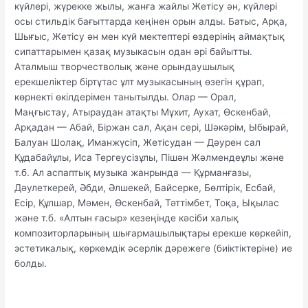
күйлері, жүрекке жылы, жанға жайлы Жетісу ән, күйлері
осы стильдік бағыттарда кеңінен орын алды. Батыс, Арқа,
Шығыс, Жетісу ән мен күй мектептері өздерінің аймақтық
сипаттарымен қазақ музыкасын одан әрі байытты.
Аталмыш творчестволық және орындаушылық
ерекшеліктер біртұтас ұлт музыкасының өзегін құрап,
көрнекті өкілдерімен танытылды. Олар — Орал,
Маңғыстау, Атыраудан атақты Мұхит, Аухат, Өскенбай,
Арқадан — Абай, Біржан сал, Ақан сері, Шәкәрім, Ыбырай,
Балуан Шолақ, Иманжүсіп, Жетісудан — Дәурен сал
Құдабайұлы, Иса Тергеусізұлы, Пішән Жәлмендеұлы және
т.б. Ал аспаптық музыка жанрында — Құрманғазы,
Дәулеткерей, Әбди, Әлшекей, Байсерке, Бөлтірік, Есбай,
Есір, Құлшар, Мәмен, Өскенбай, Тәттімбет, Тоқа, Ықылас
және т.б. «Алтын ғасыр» кезеңінде кәсіби халық
композиторларының шығармашылықтары ерекше көркейіп,
эстетикалық, көркемдік әсерлік дәрежеге (биіктіктеріне) ие
болды.