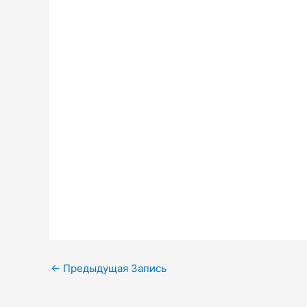
Навигация
←
Предыдущая Запись
по
записям