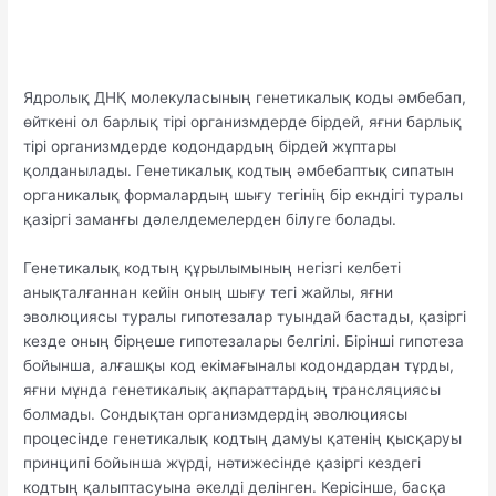
Ядролық ДНҚ молекуласының генетикалық коды әмбебап,
өйткені ол барлық тірі организмдерде бірдей, яғни барлық
тірі организмдерде кодондардың бірдей жұптары
қолданылады. Генетикалық кодтың әмбебаптық сипатын
органикалық формалардың шығу тегінің бір екндігі туралы
қазіргі заманғы дәлелдемелерден білуге болады.
Генетикалық кодтың құрылымының негізгі келбеті
анықталғаннан кейін оның шығу тегі жайлы, яғни
эволюциясы туралы гипотезалар туындай бастады, қазіргі
кезде оның бірңеше гипотезалары белгілі. Бірінші гипотеза
бойынша, алғашқы код екімағыналы кодондардан тұрды,
яғни мұнда генетикалық ақпараттардың трансляциясы
болмады. Сондықтан организмдердің эволюциясы
процесінде генетикалық кодтың дамуы қатенің қысқаруы
принципі бойынша жүрді, нәтижесінде қазіргі кездегі
кодтың қалыптасуына әкелді делінген. Керісінше, басқа