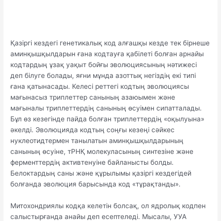
Қазіргі кездегі генетикалық код алғашқы кезде тек бірнеше
аминқышқылдарын ғана кодтауға қабілеті болған арнайы
кодтардың ұзақ уақыт бойғы эволюциясының нәтижесі
деп білуге болады, яғни мұнда азоттық негіздің екі типі
ғана қатынасады. Келесі реттегі кодтың эволюциясы
мағынасыз триплеттер санының азаюымен және
мағыналы триплеттердің санының өсуімен сипатталады.
Бұл өз кезегінде пайда болған триплеттердің «оқылуына»
әкелді. Эволюцияда кодтың соңғы кезеңі сәйкес
нуклеотидтермен танылатын аминқышқылдарының
санының өсуіне, тРНҚ молекуласының синтезіне және
ферменттердің активтенуіне байланысты болды.
Белоктардың саны және құрылымы қазіргі кездегідей
болғанда эволюция барысында код «тұрақтанды».
Митохондриялы кодқа келетін болсақ, ол ядролық кодпен
салыстырғанда анайы деп есептеледі. Мысалы, УУА