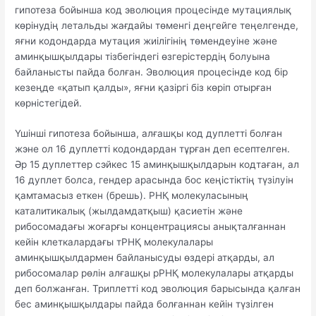
гипотеза бойынша код эволюция процесінде мутациялық
көрінудің летальды жағдайы төменгі деңгейге теңелгенде,
яғни кодондарда мутация жиілігінің төмендеуіне және
аминқышқылдары тізбегіндегі өзгерістердің болуына
байланысты пайда болған. Эволюция процесінде код бір
кезеңде «қатып қалды», яғни қазіргі біз көріп отырған
көрністегідей.
Үшінші гипотеза бойынша, алғашқы код дуплетті болған
жэне ол 16 дуплетті кодондардан тұрған деп есептелген.
Әр 15 дуплеттер сэйкес 15 аминқышқылдарын кодтаған, ал
16 дуплет болса, гендер арасында бос кеңістіктің түзілуін
қамтамасыз еткен (брешь). РНҚ молекуласының
каталитикалық (жылдамдатқыш) қасиетін және
рибосомадағы жоғарғы концентрациясы анықталғаннан
кейін клеткалардағы тРНҚ молекулалары
аминқышқылдармен байланысуды өздері атқарды, ал
рибосомалар рөлін алғашқы рРНҚ молекулалары атқарды
деп болжанған. Триплетті код эволюция барысында қалған
бес аминқышқылдары пайда болғаннан кейін түзілген