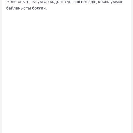
және оның шығуы әр кодонға үшінші негіздің қосылуымен
байланысты болған.