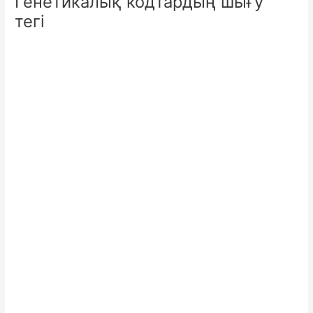
Генетикалық кодтардың шығу
тегі