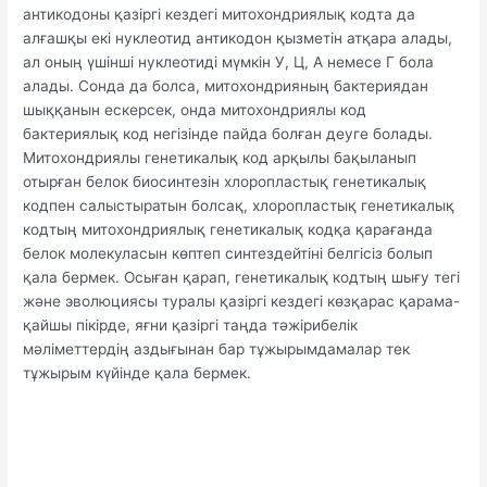
антикодоны қазіргі кездегі митохондриялық кодта да
алғашқы екі нуклеотид антикодон қызметін атқара алады,
ал оның үшінші нуклеотиді мүмкін У, Ц, А немесе Г бола
алады. Сонда да болса, митохондрияның бактериядан
шыққанын ескерсек, онда митохондриялы код
бактериялық код негізінде пайда болған деуге болады.
Митохондриялы генетикалық код арқылы бақыланып
отырған белок биосинтезін хлоропластық генетикалық
кодпен салыстыратын болсақ, хлоропластық генетикалық
кодтың митохондриялық генетикалық кодқа қарағанда
белок молекуласын көптеп синтездейтіні белгісіз болып
қала бермек. Осыған қарап, генетикалық кодтың шығу тегі
және эволюциясы туралы қазіргі кездегі көзқарас қарама-
қайшы пікірде, яғни қазіргі таңда тәжірибелік
мәліметтердің аздығынан бар тұжырымдамалар тек
тұжырым күйінде қала бермек.