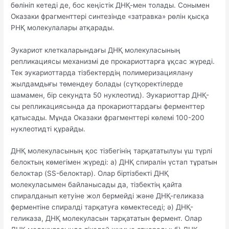
бөлініп кетеді де, бос кеңістік ДНҚ-мен толады. Сонымен
Оказаки фрагменттері синтезінде «затравка» рөлін қысқа
РНҚ молекулалары атқарады.
Эукариот клеткаларындағы ДНҚ молекуласының
репликациясы механизмі де прокариоттарға ұқсас жүреді.
Тек эукариоттарда тізбектердің полимеризациялану
жылдамдығы төмендеу болады (сүтқоректілерде
шамамен, бір секундта 50 нуклеотид). Эукариоттар ДНҚ-
сы репликациясында да прокариоттардағы ферменттер
қатысады. Мұнда Оказаки фрагменттері көлемі 100-200
нуклеотидті құрайды.
ДНҚ молекуласының қос тізбегінің тарқататылуы үш түрлі
белоктың көмегімен жүреді: а) ДНҚ спиралін үстап тұратын
белоктар (SS-белоктар). Олар біртізбекті ДНҚ
молекуласымен байланысады да, тізбектің қайта
спиралданып кетуіне жол бермейді және ДНҚ-геликаза
ферментіне спиралді тарқатуға көмектеседі; ә) ДНҚ-
геликаза, ДНҚ молекуласын тарқататын фермент. Олар