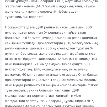
екінші ұрпақтан кейін олардағы ДНҚ жартылай «гибридті»,
жартылай «жеңіл» (14С) болып шыққанын, яғни, «ауыр»
және «жеңіл» полинуклеотидтік тізбектерден
тұратындығын көрсетті.
Прокариоттардағы ДНҚ репликациясы шамамен, 300
нуклеотидтен құралған 0- репликация аймағынан
басталып, екі бағытта жүреді, осылайша репликациялық
«айырым» түзіледі. Прокариоттарда ДНҚ молекуласының
репликациясы шамамен 300 нуклеотидтен тұратын 0-
пункттан басталады және репликациялық айырым түзе
отырып екі бақытта жалғасады. «Айырым» жылдамдығы,
яғни полимеризация жылдамдығы бір секундта 500
нуклеотидке тең. ДНҚ молекуласының екі еселенуі
шамамен, 40 минут аралығында іске асады. Онан басқа,
прокариоттарда «айналмалы сақина» механизмі болады,
яғни мұнда репликативті айырым комплементарлы тізбек
түзе отырып, сақина бойымен жылжиды. ДНҚ
молекуласының ферментативті синтезін in vitro
жағдайында зерттеу, яғни олардың құрамындағы ДНҚ-
полимераза ферменті, барлық төрт азоттық негіздердің