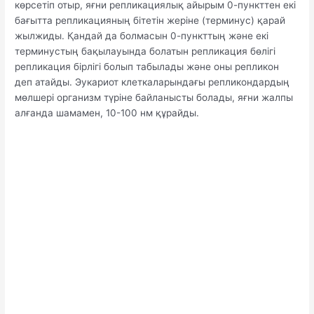
көрсетіп отыр, яғни репликациялық айырым 0-пункттен екі
бағытта репликацияның бітетін жеріне (терминус) қарай
жылжиды. Қандай да болмасын 0-пункттың және екі
терминустың бақылауында болатын репликация бөлігі
репликация бірлігі болып табылады және оны репликон
деп атайды. Эукариот клеткаларындағы репликондардың
мөлшері организм түріне байланысты болады, яғни жалпы
алғанда шамамен, 10-100 нм құрайды.