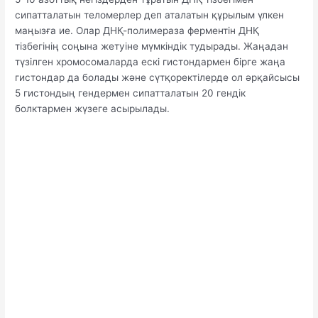
сипатталатын теломерлер деп аталатын құрылым үлкен
маңызға ие. Олар ДНҚ-полимераза ферментін ДНҚ
тізбегінің соңына жетуіне мүмкіндік тудырады. Жаңадан
түзілген хромосомаларда ескі гистондармен бірге жаңа
гистондар да болады және сүтқоректілерде ол әрқайсысы
5 гистондың гендермен сипатталатын 20 гендік
болктармен жүзеге асырылады.