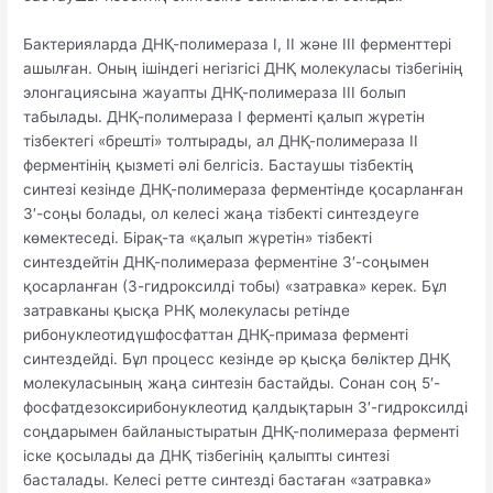
Бактерияларда ДНҚ-полимераза I, II және III ферменттері
ашылған. Оның ішіндегі негізгісі ДНҚ молекуласы тізбегінің
элонгациясына жауапты ДНҚ-полимераза III болып
табылады. ДНҚ-полимераза I ферменті қалып жүретін
тізбектегі «брешті» толтырады, ал ДНҚ-полимераза II
ферментінің қызметі әлі белгісіз. Бастаушы тізбектің
синтезі кезінде ДНҚ-полимераза ферментінде қосарланған
3′-соңы болады, ол келесі жаңа тізбекті синтездеуге
көмектеседі. Бірақ-та «қалып жүретін» тізбекті
синтездейтін ДНҚ-полимераза ферментіне 3′-соңымен
қосарланған (3-гидроксилді тобы) «затравка» керек. Бұл
затравканы қысқа РНҚ молекуласы ретінде
рибонуклеотидүшфосфаттан ДНҚ-примаза ферменті
синтездейді. Бұл процесс кезінде әр қысқа бөліктер ДНҚ
молекуласының жаңа синтезін бастайды. Сонан соң 5′-
фосфатдезоксирибонуклеотид қалдықтарын 3′-гидроксилді
соңдарымен байланыстыратын ДНҚ-полимераза ферменті
іске қосылады да ДНҚ тізбегінің қалыпты синтезі
басталады. Келесі ретте синтезді бастаған «затравка»