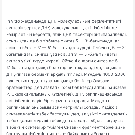
In vitro жағдайында ДНҚ молекуласының ферментативті
синтезін зерттеу ДНҚ молекуласының екі тізбегінің де
көшірілетінін көрсетті, яғни ДНҚ тізбектері антипараллелді,
сондықтан да бір тізбекте синтез 5 — 3′-бағытында, ал
екінші тізбекте 3′ — 5′-бағытында жүреді. Тізбектің 5′ — 3′-
бағытындағы синтезі үздіксіз, ал 3′ — 5′-бағытындағы
синтез үзікті түрде жүреді. Өйткені ондағы синтез де 5′ —
3′-бағытында қысқа бөліктер синтезделеді де, соңынан
ДНҚ-лигаза ферменті арқылы тігіледі. Мұндағы 1000-2000
нуклеотидтерден тұратын қысқа бөліктер Оказаки
фрагменттері деп аталады (осы бөліктерді алғаш байқаған
Р. Оказаки ғалымның құрметіне). ДНҚ репликациясында
екі тізбектің өсуін бір фермент атқарады. Мұндағы
репликация айырымы асимметриялы болады. Үздіксіз
синтезделетін тізбек бастаушы деп, ал үзікті синтезделетін
тізбек қалып жүруші тізбек деп аталады. «Қалып жүруші»
тізбектің синтезі эр түзілген Оказаки фрагменттеріне жэне
бастаушы тізбектің синтезіне байланысты болады.