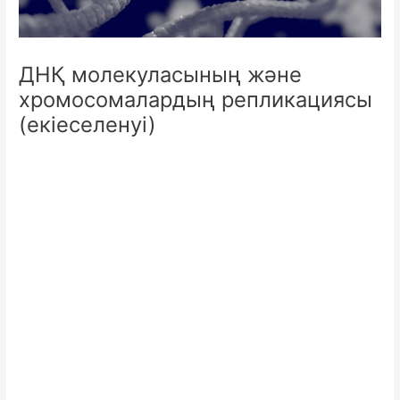
ДНҚ молекуласының және
хромосомалардың репликациясы
(екіеселенуі)