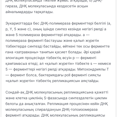
ДНҚ молекуласында тікелей жұмыс атқарады; б) ДНҚ-
гираза, ДНҚ молекуласында кездесетін асқын
айналымдарды тарқатады.
Эукариоттарда бес ДНҚ-полимераза ферменттері белгілі (а,
р, Ү, 5 және с), оның ішінде синтез кезінде негізгі рөлді а
және 5 полимераза ферменттері атқарады. a —
полимераза ферменті бастаушы және қалып жүретін
тізбектерде синтезді бастайды, өйткені тек осы ферментте
ғана «затравканы» танитын қасиет болады. Әрі қарай
элонгация процесінде тізбектің өсуін р — ферменті
қамтамасыз етеді, ал «қалып жүретін» тізбекте s — немесе
5 — ферменттері негізгі рөлді атқарады. Митохондриялы Т
— фермент болса, бактериядағы poll ферменті сияқты
«қалып жүретін» тізбектің репликациясын аяқтайды.
Сондай-ақ ДНҚ молекуласының репликациясына қажетті
және клетка циклінің S-фазасында синтезделетін циклин
белогы да анықталған. Репликация процесінен кейін ДНҚ
молекуласының спиралдануын ДНҚ-топоизомераза
ферменті атқарады. ДНҚ молекуласының репликациясы