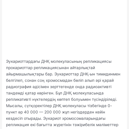
Эукариоттардағы ДНҚ молекуласының репликациясы
прокариоттар репликациясынан айтарлықтай
айырмашылықтары бар. Эукариоттар ДНҚ-ын тимидинмен
белгілеп, сонан соң хромосмадан бөліп алып әрі қарай
радиография әдісімен зерттегенде онда радиоактивті
тандемді қатар көрінген. Бұл ДНҚ молекуласында
репликативті нүктелердің көптеп болуымен түсіндіріледі.
Мысалы, сүтқоректілер ДНҚ молекуласы тізбегінде 0-
пункт әр 40 000 — 200 000 жұп негіздерден кейін
кездесіп отырады. Эукариот хромосомаларындағы
репликация екі бағытта жүретінін тэжірибелік мәліметтер