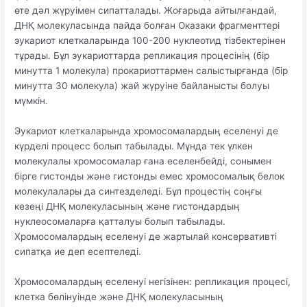
өте дәл жүруімен сипатталады. Жоғарыда айтылғандай,
ДНҚ молекуласында пайда болған Оказаки фрагменттері
эукариот клеткаларында 100-200 нуклеотид тізбектерінен
тұрады. Бұл эукариоттарда репликация процесінің (бір
минутта 1 молекула) прокариоттармен салыстырғанда (бір
минутта 30 молекула) жай жүруіне байланысты болуы
мүмкін.
Эукариот клеткаларында хромосомалардың еселенуі де
күрделі процесс болып табылады. Мұнда тек үлкен
молекулалы хромосомалар ғана еселенбейді, сонымен
бірге гистонды және гистонды емес хромосомалық белок
молекулалары да синтезделеді. Бұл процестің соңғы
кезеңі ДНҚ молекуласының және гистондардың
нуклеосомаларға қатталуы болып табылады.
Хромосомалардың еселенуі де жартылай консервативті
сипатқа ие деп есептеледі.
Хромосомалардың еселенуі негізінен: репликация процесі,
клетка бөлінуінде және ДНҚ молекуласының