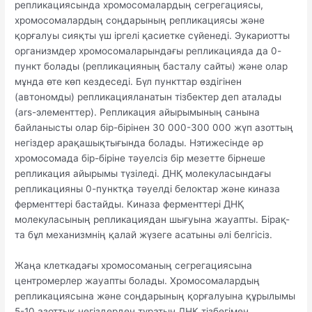
репликациясында хромосомалардың сегрегациясы,
хромосомалардың соңдарының репликациясы және
қорғалуы сияқты үш іргелі қасиетке сүйенеді. Эукариотты
организмдер хромосомаларындағы репликацияда да 0-
пункт болады (репликацияның басталу сайты) және олар
мұнда өте көп кездеседі. Бүл пункттар өздігінен
(автономды) репликацияланатын тізбектер деп аталады
(ars-элементтер). Репликация айырымының санына
байланысты олар бір-бірінен 30 000-300 000 жүп азоттың
негіздер арақашықтығында болады. Нэтижесінде әр
хромосомада бір-біріне тәуелсіз бір мезетте бірнеше
репликация айырымы түзіледі. ДНҚ молекуласындағы
репликацияны 0-пунктқа тәуелді белоктар және киназа
ферменттері бастайды. Киназа ферменттері ДНҚ
молекуласының репликациядан шығуына жауапты. Бірақ-
та бұл механизмнің қалай жүзеге асатыны әлі белгісіз.
Жаңа клеткадағы хромосоманың сегрегациясына
центромерлер жауапты болады. Хромосомалардың
репликациясына және соңдарының қорғалуына құрылымы
5-10 азоттық негіздерден тұратын ДНҚ тізбегімен