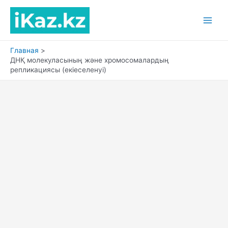
Перейти
к
Main
содержимому
Men
Главная
ДНҚ молекуласының және хромосомалардың
репликациясы (екіеселенуі)