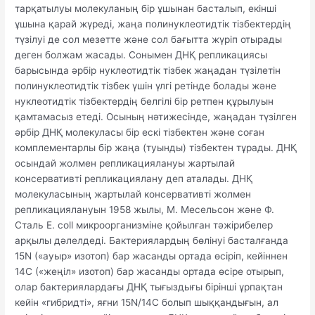
тарқатылуы молекуланың бір ұшынан басталып, екінші
ұшына қарай жүреді, жаңа полинуклеотидтік тізбектердің
түзілуі де сол мезетте және сол бағытта жүріп отырады
деген болжам жасады. Сонымен ДНҚ репликациясы
барысында әрбір нуклеотидтік тізбек жаңадан түзілетін
полинуклеотидтік тізбек үшін үлгі ретінде болады және
нуклеотидтік тізбектердің белгілі бір ретпен құрылуын
қамтамасыз етеді. Осының нәтижесінде, жаңадан түзілген
әрбір ДНҚ молекуласы бір ескі тізбектен және соған
комплементарлы бір жаңа (туынды) тізбектен тұрады. ДНҚ
осындай жолмен репликациялануы жартылай
консервативті репликациялану деп аталады. ДНҚ
молекуласының жартылай консервативті жолмен
репликациялануын 1958 жылы, М. Месельсон және Ф.
Сталь Е. coll микроорганизміне қойылған тәжірибелер
арқылы дәлелдеді. Бактериялардың бөлінуі басталғанда
15N («ауыр» изотоп) бар жасанды ортада өсіріп, кейіннен
14С («жеңіл» изотоп) бар жасанды ортада өсіре отырып,
олар бактериялардағы ДНҚ тығыздығы бірінші ұрпақтан
кейін «гибридті», яғни 15N/14C болып шыққандығын, ал