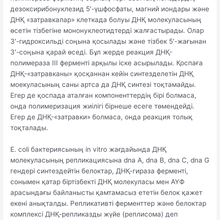
дезоксирибонуклезид 5′-үшфосфаты, магний иондары және
ДНҚ «затравкалар» клеткада болуы ДНҚ молекуласының
өсетін тізбегіне мононуклеотидтерді жалғастырады. Олар
3′-гидроксильді соңына қосылады және тізбек 5′-жағынан
3′-соңына қарай өседі. Бұл жерде реакция ДНҚ-
полимераза III ферменті арқылы іске асырылады. Қоспаға
ДНҚ-«затравканы» қосқаннан кейін синтезделетін ДНҚ
моекуласының саны артса да ДНҚ синтезі тоқтамайды.
Егер де қоспада аталған компоненттердің бірі болмаса,
онда полимеризация жиілігі бірнеше есеге төмендейді.
Егер де ДНҚ-«затравки» болмаса, онда реакция толық
тоқталады.
E. coli бактериясының in vitro жағдайында ДНҚ
молекуласының репликациясына dna A, dna B, dna C, dna G
гендері синтездейтін белоктар, ДНҚ-гираза ферменті,
сонымен қатар біртізбекті ДНҚ молекуласы мен АҮФ
арасындағы байланысты қамтамасыз ететін белок қажет
екені анықталды. Репликативті ферменттер және белоктар
комплексі ДНҚ-репликазды жүйе (реплисома) деп