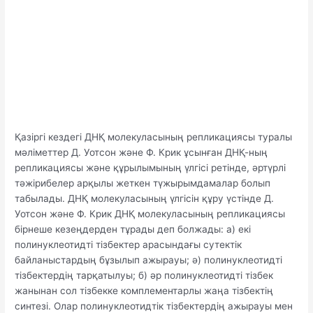
Қазіргі кездегі ДНҚ молекуласының репликациясы туралы
мәліметтер Д. Уотсон және Ф. Крик ұсынған ДНҚ-ның
репликациясы және құрылымының үлгісі ретінде, әртүрлі
тәжірибелер арқылы жеткен түжырымдамалар болып
табылады. ДНҚ молекуласының үлгісін құру үстінде Д.
Уотсон және Ф. Крик ДНҚ молекуласының репликациясы
бірнеше кезеңдерден тұрады деп болжады: а) екі
полинуклеотидті тізбектер арасындағы сутектік
байланыстардың бұзылып ажырауы; ә) полинуклеотидті
тізбектердің тарқатылуы; б) әр полинуклеотидті тізбек
жанынан сол тізбекке комплементарлы жаңа тізбектің
синтезі. Олар полинуклеотидтік тізбектердің ажырауы мен