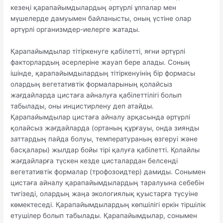
кезеңі қарапайымдылардың әртүрлі ұлпалар мен
мүшелерде дамуымен байланысты, оның үстіне олар
әртүрлі организмдер-иелерге жатады.
Қарапайымдылар тітіркенуге қабілетті, яғни әртүрлі
факторлардың әсерлеріне жауап бере алады. Соның
ішінде, қарапайымдылардың тітіркенуінің бір формасы
олардың вегетативтік формаларының қолайсыз
жағдайларда цистаға айналуға қабілеттілігі болып
табылады, оны инцистирлену деп атайды.
Қарапайымдылар цистаға айналу арқасында әртүрлі
қолайсыз жағдайларда (ортаның құрғауы, онда зиянды
заттардың пайда болуы, температураның өзгеруі және
басқалары) жылдар бойы тірі қалуға қабілетті. Қолайлы
жағдайларға түскен кезде цисталардан белсенді
вегетативтік формалар (трофозоидтер) дамиды. Сонымен
цистаға айналу қарапайымдылардың таралуына себебін
тигізеді, олардың жаңа экологиялық қуыстарға түсуіне
көмектеседі. Қарапайымдылардың көпшілігі еркін тіршілік
етушілер болып табылады. Қарапайымдылар, сонымен