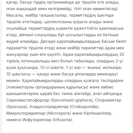
қатар, басқа түрдің организмінде де тіршілік ете алады,
оған ешқандай зиян келтірмейді, тіпті оған көмектеседі.
Мысалы, кейбір талшықтылар, термиттердің ішегінде
тіршілік ететіндер, целлюлозаны қорыта алады және
осылайша термиттердің қоректік қажеттілігін қамтамасыз
етеді, өйткені соңғылары бұл қосылыстарды өз бетінше
өңдей алмайды. Деседе қарапайымдылардың басым бөлігі
паразиттік тіршілік етеді және кейбір паразиттер адам мен
жануарлар үшін өте қауіпті. Адам қарапайымдылардың 25
түрінің потенциальды иесі болып табылады, олардың 2-уі
ауыз қуысында, 12-сі ішекте, 1-уі зәр — жыныс жолында,
10 шақтысы — қанда және басқа ұлпаларда мекендеуі
мүмкін. Қарапайымдыларды олардың қозғалу тәсілдеріне
(локомоторлы органдарының құрылысы) және көбею
ерекшеліктеріне қарай бес типке жіктейді, атап айтқанда:
Саркомастигофорлар (Sarcomasti-gophora), Споровиктер
(Sporozoa), Книдоспоридиялар (Cnidosporidia),
Микроспоридиялар (Microspora) және Кірпікшелілер,
немесе Инфузориялар (Infusoria).