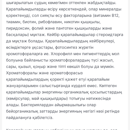
шығарылатын судың көмегімен оттекпен жабдықтайды.
Қарапайымдыларды өсіру көрсеткендей, олар минералды
қоректенуді, сол сияқты өсу факторларына (витамин В12,
тиамин, биотин, рибофлавин, никотин қышқылы,
пиридоксин, фолий және пантотен қышқыларды және
басқалары) мұктаж. Кейбір қарапайымдылар стероидтарға
да мұқтаж болады. Қарапайымдылардың кейбіреулері,
өсімдіктерге ұқсастары, фотосинтез жүретін
хромотофораларға ие. Хлорофилл мен пигменттердің мол
болуына байланысты хроматофоралардың түсі жасыл,
сары, қызыл, қоңыр және тіпті көкшіл болуы да мүмкін.
Хроматофоралы және хроматофорасыз
қарапайымдылардың қоректі қажет етуі қарапайым
жануарларымен салыстырғанда күрделі емес. Көптеген
қарапайымдылар энергияны органикалық қосылыстардың
(көмірсулар, май қышқылдары) тотығуы нәтижесінде
алады. Бактериялардан айырмашылығы олар
бейорганикалық заттарды энергияның негізгі көзі ретінде
пайдалануға қабілетсіз.