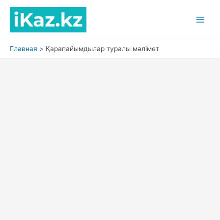
Перейти
к
Main
содержимому
Men
Главная
Қарапайымдылар туралы мәлімет