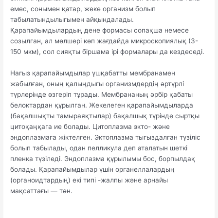
емес, сонымен қатар, жеке организм болып
табылатындылыгымен айқындалады.
Қарапайымдылардың дене формасы сопақша немесе
созылган, ал мөлшері көп жағдайда микроскопиялық (3-
150 мкм), сол сияқты біршама ірі формалары да кездеседі.
Нагыз қарапайымдылар үшқабатты мембранамен
жабылған, оның қалыңдыгы организмдердің әртүрлі
түрлерінде өзгеріп тұрады. Мембрананың әрбір қабаты
белоктардан құрылган. Жекелеген қарапайымдыларда
(бақалшықты тамыраяқтылар) бақалшық түрінде сыртқы
цитоқаңқага ие болады. Цитоплазма экто- және
эндоплазмага жіктелген. Эктоплазма тыгыздалган түзіліс
болып табылады, одан пелликула деп аталатын шеткі
пленка түзіледі. Эндоплазма құрылымы бос, борпылдақ
болады. Қарапайымдылар үшін органеллалардың
(органоидтардың) екі типі -жалпы және арнайы
мақсаттағы — тән.