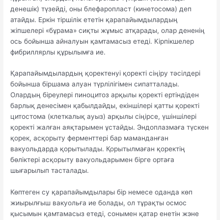
денешік) түзейді, оны блефаропласт (кинетосома) деп
атайды. Еркін тіршілік ететін қарапайымдылардың
жіпшелері «бұрама» сиқты жұмыс атқарады, олар дененің
ось бойынша айналуын қамтамасыз етеді. Кірпікшелер
фибриллярлы құрылымға ие.
Қарапайымдылардың қоректенуі қоректі сіңіру тәсілдері
бойынша біршама алуан түрлілігімен сипатталады.
Олардың біреулері пиноцитоз арқылы қоректі ертіндіден
барлық денесімен қабылдайды, екіншілері қатты қоректі
цитостома (клеткалық ауыз) арқылы сіңірсе, үшіншілері
қоректі жалған аяқтарымен ұстайды. Эндоплазмаға түскен
қорек, асқорыту ферменттері бар маманданған
вакуольдарда қорытылады. Қорытылмаған қоректің
бөліктері асқорыту вакуольдарымен бірге ортаға
шығарылып тасталады.
Көптеген су қарапайымдылары бір немесе оданда көп
жиырылғыш вакуольға ие болады, ол тұрақты осмос
қысымын қамтамасыз етеді, сонымен қатар енетін жэне