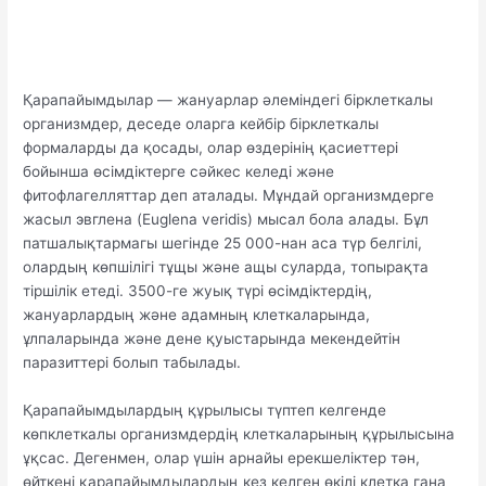
Қарапайымдылар — жануарлар әлеміндегі бірклеткалы
организмдер, деседе оларга кейбір бірклеткалы
формаларды да қосады, олар өздерінің қасиеттері
бойынша өсімдіктерге сәйкес келеді және
фитофлагелляттар деп аталады. Мұндай организмдерге
жасыл эвглена (Euglena veridis) мысал бола алады. Бұл
патшалықтармагы шегінде 25 000-нан аса түр белгілі,
олардың көпшілігі тұщы және ащы суларда, топырақта
тіршілік етеді. 3500-ге жуық түрі өсімдіктердің,
жануарлардың және адамның клеткаларында,
ұлпаларында және дене қуыстарында мекендейтін
паразиттері болып табылады.
Қарапайымдылардың құрылысы түптеп келгенде
көпклеткалы организмдердің клеткаларының құрылысына
ұқсас. Дегенмен, олар үшін арнайы ерекшеліктер тән,
өйткені қарапайымдылардың кез келген өкілі клетка гана