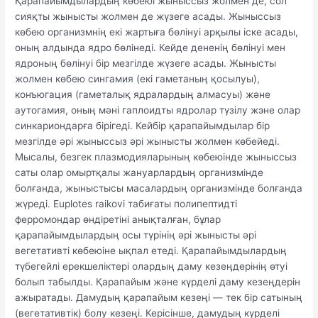
Қарапайымдылардың көбеюі жыныссыз жолмен де, сол
сияқты жынысты жолмен де жүзеге асады. Жыныссыз
көбею организмнің екі жартыға бөлінуі арқылы іске асады,
оның алдында ядро бөлінеді. Кейде дененің бөлінуі мен
ядроның бөлінуі бір мезгілде жүзеге асады. Жынысты
жолмен көбею сингамия (екі гаметаның қосылуы),
конъюгация (гаметалық ядралардың алмасуы) және
аутогамия, оның мәні гаплоидты ядролар түзілу жэне олар
синкариондарға бірігеді. Кейбір қарапайымдылар бір
мезгілде әрі жыныссыз әрі жынысты жолмен көбейеді.
Мысалы, безгек плазмодияларының көбеюінде жыныссыз
саты олар омыртқалы жануарлардың организмінде
болғанда, жыныстысы масалардың организмінде болғанда
жүреді. Euplotes raikovi табиғаты полипептидті
ферромондар өндіретіні анықталған, бұлар
қарапайымдылардың осы түрінің әрі жынысты әрі
вегетативті көбеюіне ықпал етеді. Қарапайымдылардың
түбегейлі ерекшеліктері олардың даму кезеңдерінің өтуі
болып табылды. Қарапайым және күрделі даму кезеңдерін
ажыратады. Дамудың қарапайым кезеңі — тек бір сатының
(вегетативтік) болу кезеңі. Керісінше, дамудың күрделі