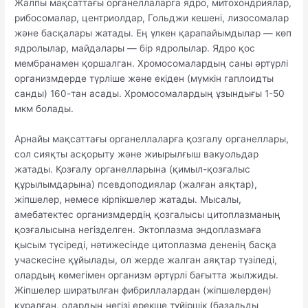
Жалпы мақсаттағы органеллаларга ядро, митохондриялар,
рибосомалар, центриолдар, Гольджи кешені, лизосомалар
және басқалары жатады. Ең үлкен қарапайымдылар — көп
ядролылар, майдалары — бір ядролылар. Ядро қос
мембранамен қоршалган. Хромосомалардың саны әртүрлі
организмдерде түрліше және екіден (мүмкін гаплоидты
санды) 160-тан асады. Хромосомалардың ұзындығы 1-50
мкм болады.
Арнайы мақсаттағы органеллаларға қозгалу органеллары,
сол сияқты асқорыту және жиырылғыш вакуольдар
жатады. Қозғалу органелларына (қимыл-қозғалыс
құрылымдарына) псевдоподиялар (жалған аяқтар),
жіпшелер, немесе кірпікшелер жатады. Мысалы,
амебатектес организмдердің қозгалысы цитоплазманың
қозғалысына негізделген. Эктоплазма эндоплазмаға
қысым түсіреді, нәтижесінде цитоплазма дененің басқа
учаскесіне құйылады, ол жерде жалган аяқтар түзіледі,
олардың көмегімен организм әртүрлі бағытта жылжиды.
Жіпшелер ширатылған фибриллалардан (жіпшелерден)
құралған, олардың негізі ерекше түйіршік (базальды